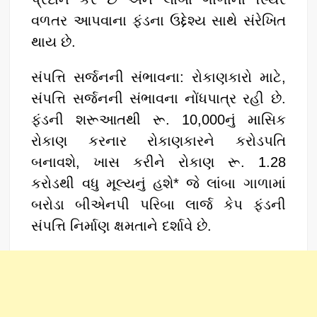
વળતર આપવાના ફંડના ઉદ્દેશ્ય સાથે સંરેખિત
થાય છે.
સંપત્તિ સર્જનની સંભાવના: રોકાણકારો માટે,
સંપત્તિ સર્જનની સંભાવના નોંધપાત્ર રહી છે.
ફંડની શરૂઆતથી રૂ. 10,000નું માસિક
રોકાણ કરનાર રોકાણકારને કરોડપતિ
બનાવશે, ખાસ કરીને રોકાણ રૂ. 1.28
કરોડથી વધુ મૂલ્યનું હશે* જે લાંબા ગાળામાં
બરોડા બીએનપી પરિબા લાર્જ કેપ ફંડની
સંપત્તિ નિર્માણ ક્ષમતાને દર્શાવે છે.