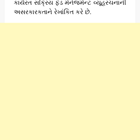
કાર્યરત સક્રિય ફંડ મેનેજમેન્ટ વ્યૂહરચનાની
અસરકારકતાને રેખાંકિત કરે છે.