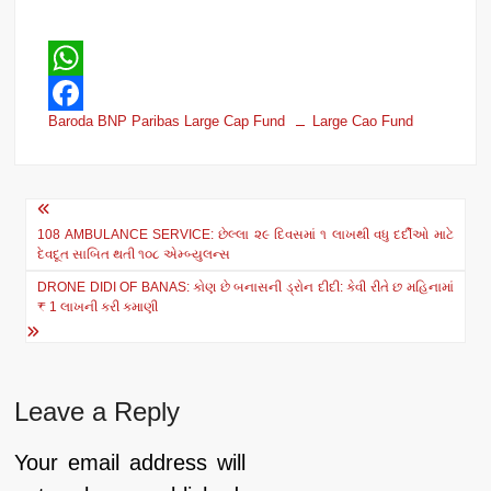
W
Baroda BNP Paribas Large Cap Fund
Large Cao Fund
h
F
a
a
t
c
Post
s
e
108 AMBULANCE SERVICE: છેલ્લા ૨૯ દિવસમાં ૧ લાખથી વધુ દર્દીઓ માટે
navigation
દેવદૂત સાબિત થતી ૧૦૮ એમ્બ્યુલન્સ
A
b
DRONE DIDI OF BANAS: કોણ છે બનાસની ડ્રોન દીદી: કેવી રીતે છ મહિનામાં
p
o
₹ 1 લાખની કરી કમાણી
p
o
k
Leave a Reply
Your email address will