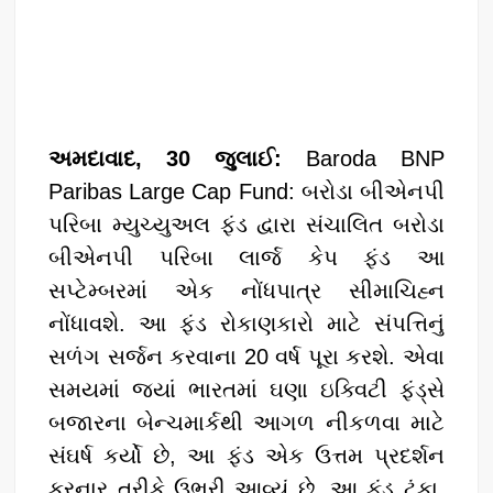
k
અમદાવાદ, 30 જુલાઈ:
Baroda BNP
Paribas Large Cap Fund: બરોડા બીએનપી
પરિબા મ્યુચ્યુઅલ ફંડ દ્વારા સંચાલિત બરોડા
બીએનપી પરિબા લાર્જ કેપ ફંડ આ
સપ્ટેમ્બરમાં એક નોંધપાત્ર સીમાચિહ્ન
નોંધાવશે. આ ફંડ રોકાણકારો માટે સંપત્તિનું
સળંગ સર્જન કરવાના 20 વર્ષ પૂરા કરશે. એવા
સમયમાં જ્યાં ભારતમાં ઘણા ઇક્વિટી ફંડ્સે
બજારના બેન્ચમાર્કથી આગળ નીકળવા માટે
સંઘર્ષ કર્યો છે, આ ફંડ એક ઉત્તમ પ્રદર્શન
કરનાર તરીકે ઉભરી આવ્યું છે. આ ફંડ ટૂંકા,