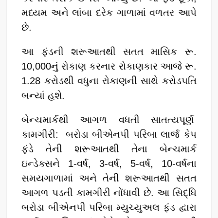
મધ્યમ અને લાંબા દરેક ગાળામાં વળતર આપે
છે.
આ ફંડની શરૂઆતથી સતત માસિક રૂ.
10,000નું રોકાણ કરનાર રોકાણકાર આજે રૂ.
1.28 કરોડથી વધુના રોકાણની સાથે કરોડપતિ
બન્યાં હશે.
બેન્ચમાર્કથી આગળ વધતી સાતત્યપૂર્ણ
કામગીરી: બરોડા બીએનપી પરિબા લાર્જ કેપ
ફંડે તેની શરૂઆતથી તેના બેન્ચમાર્ક
ઇન્ડેક્સને 1-વર્ષ, 3-વર્ષ, 5-વર્ષ, 10-વર્ષના
સમયગાળામાં અને તેની શરૂઆતથી સતત
આગળ પડતી કામગીરી નોંધાવી છે. આ સિદ્ધિ
બરોડા બીએનપી પરિબા મ્યુચ્યુઅલ ફંડ દ્વારા