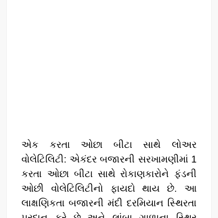
એક કરતા ઓછા બીટા સાથે લોઅર
વોલેટિલિટી: એકંદર બજારની સરખામણીમાં 1
કરતા ઓછા બીટા સાથે રોકાણકારોને ફંડની
ઓછી વોલેટિલિટીનો ફાયદો થાય છે. આ
લાક્ષણિકતા બજારની મંદી દરમિયાન સ્થિરતા
પ્રદાન કરે છે અને લાંબા ગાળાના સ્થિર