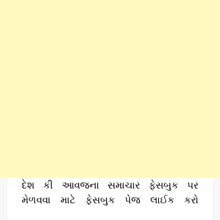
દેશ કી આવજના સમાચાર ફેસબુક પર
મેળવવા માટે ફેસબુક પેજ લાઈક કરો