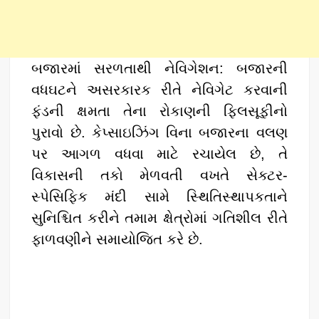
બજારમાં સરળતાથી નેવિગેશન: બજારની
વધઘટને અસરકારક રીતે નેવિગેટ કરવાની
ફંડની ક્ષમતા તેના રોકાણની ફિલસૂફીનો
પુરાવો છે. કેપ્સાઇઝિંગ વિના બજારના વલણ
પર આગળ વધવા માટે રચાયેલ છે, તે
વિકાસની તકો મેળવતી વખતે સેક્ટર-
સ્પેસિફિક મંદી સામે સ્થિતિસ્થાપકતાને
સુનિશ્ચિત કરીને તમામ ક્ષેત્રોમાં ગતિશીલ રીતે
ફાળવણીને સમાયોજિત કરે છે.