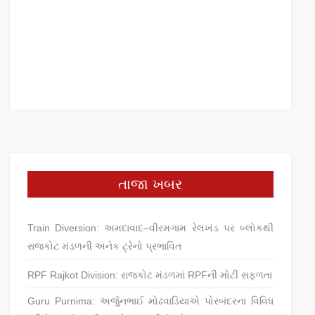
તાજા ખબર
Train Diversion: અમદાવાદ–વીરમગામ રેલખંડ પર બ્લોકથી
રાજકોટ મંડળની અનેક ટ્રેનો પ્રભાવિત
RPF Rajkot Division: રાજકોટ મંડળમાં RPFની મોટી સફળતા
Guru Purnima: અર્જુનભાઈ મોઢવાડિયાએ પોરબંદરના વિવિધ