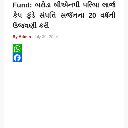
Fund: બરોડા બીએનપી પરિબા લાર્જ
કેપ ફંડે સંપત્તિ સર્જનના 20 વર્ષની
ઉજવણી કરી
By Admin
July 30, 2024
W
h
F
a
a
t
c
s
e
A
b
p
o
p
o