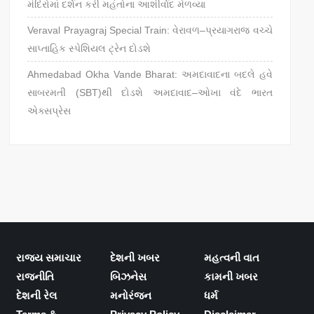
મંદિરોમાં દર્શન કરી મહંતોના આશીર્વાદ મેળવ્યા
Veraval Prayagraj Special Train: વેરાવળ–પ્રયાગરાજ વચ્ચે
સાપ્તાહિક સ્પેશિયલ ટ્રેન દોડશે
Ahmedabad Okha Vande Bharat: અમદાવાદના બદલે હવે
સાબરમતી (SBT)થી દોડશે અમદાવાદ–ઓખા વંદે ભારત
એક્સપ્રેસ
રાજ્ય સમાચાર
દેશની ખબર
મહત્વની વાત
રાજનીતિ
બિઝનેસ
કામની ખબર
દેશની રેલ
મનોરંજન
ધર્મ