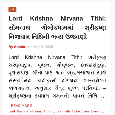
ધર્મ
Lord Krishna Nirvana Tithi:
સોમનાથ ગોલોકધામમાં શ્રીકૃષ્ણ
નિજધામ તિથિની ભવ્ય ઉજવણી
By Admin
March 19, 2026
Lord Krishna Nirvana Tithi: શ્રીકૃષ્ણ
ચરણપાદુકા પૂજન, ગૌપૂજન, ધ્વજારોહણ,
વૃક્ષારોપણ, ગીતા પાઠ અને બ્રહ્મભોજન સાથે
સંસ્કૃતિમય કાર્યક્રમો યોજાયા શાસ્ત્રોક્ત
કાળગણના અનુસાર ચૈત્ર શુક્લ પ્રતિપદા –
શ્રીકૃષ્ણના સ્વધામ ગમનની પાવન તિથિ …
READ MORE
Lord Krishna Nirvana Tithi
Somnath Golokdham Event