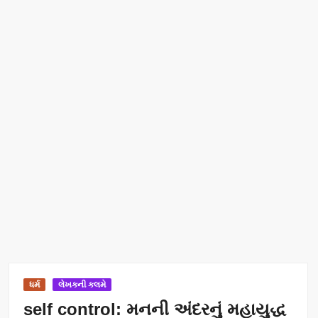
ધર્મ
લેખકની કલમે
self control: મનની અંદરનું મહાયુદ્ધ