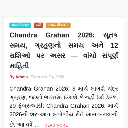
કામની ખબર
ધર્મ
રાજ્યની ખબર
Chandra Grahan 2026: સૂતક
સમય, ગ્રહણનો સમય અને 12
રાશિઓ પર અસર — વાંચો સંપૂર્ણ
માહિતી
By Admin
February 20, 2026
Chandra Grahan 2026: 3 માર્ચે લાગશે ચંદ્ર
ગ્રહણ, જાણો ભારતમાં દેખાશે કે નહીં ધર્મ ડેસ્ક,
20 ફેબ્રુઆરી: Chandra Grahan 2026: માર્ચ
2026ની શરૂઆત ખગોળીય રીતે ખાસ બનવાની
છે. આ વર્ષે …
READ MORE