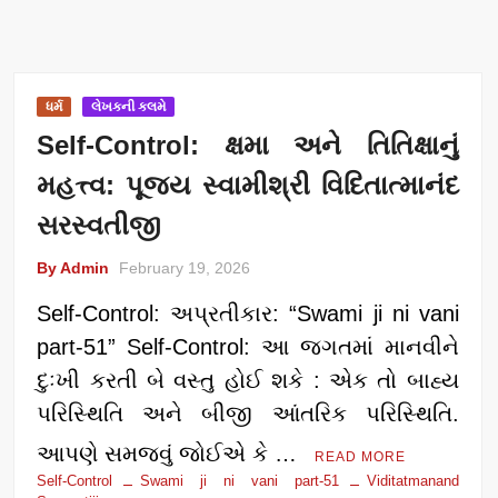
ધર્મ
લેખકની કલમે
Self-Control: ક્ષમા અને તિતિક્ષાનું
મહત્ત્વ: પૂજય સ્વામીશ્રી વિદિતાત્માનંદ
સરસ્વતીજી
By Admin
February 19, 2026
Self-Control: અપ્રતીકાર: “Swami ji ni vani
part-51” Self-Control: આ જગતમાં માનવીને
દુઃખી કરતી બે વસ્તુ હોઈ શકે : એક તો બાહ્ય
પરિસ્થિતિ અને બીજી આંતરિક પરિસ્થિતિ.
આપણે સમજવું જોઈએ કે …
READ MORE
Self-Control
Swami ji ni vani part-51
Viditatmanand