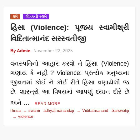
ધર્મ
લેખકની કલમે
હિંસા (Violence): પૂજય સ્વામીશ્રી
વિદિતાત્માનંદ સરસ્વતીજી
By Admin
November 22, 2025
વનસ્પતિનો આહાર કરવો તે હિંસા (Violence)
ગણાય કે નહીં ? Violence: પ્રત્યેક મનુષ્યના
જીવનમાં કોઈ ને કોઈ રીતે હિંસા વણાયેલી જ
છે. શાસ્ત્રો આ વિષયમાં આપણું ધ્યાન દોરે છે
અને …
READ MORE
Hinsa
swami adhyatmanandaji
Viditatmanand Sarswatiji
violence