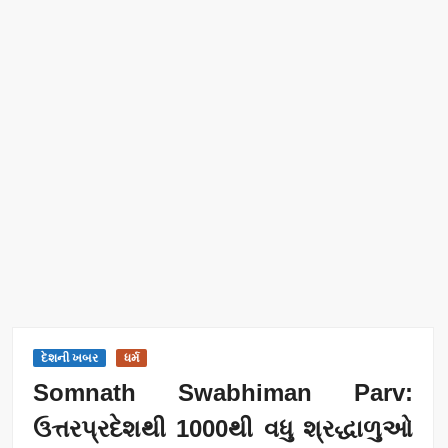
દેશની ખબર
ધર્મ
Somnath Swabhiman Parv:
ઉત્તરપ્રદેશથી 1000થી વધુ શ્રદ્ધાળુઓ