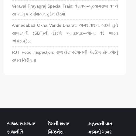
Veraval Prayagraj Special Train: વેરાવળ–પ્રયાગરાજ વચ્ચે
સાપ્તાહિક સ્પેશિયલ ટ્રેન દોડશે
Ahmedabad Okha Vande Bharat: અમદાવાદના બદલે હવે
સાબરમતી (SBT)થી દોડશે અમદાવાદ–ઓખા વંદે ભારત
એક્સપ્રેસ
RJT Food Inspection: રાજકોટ સ્ટેશનની કેટરિંગ સેવાઓનું
સઘન નિરીક્ષણ
રાજ્ય સમાચાર
દેશની ખબર
મહત્વની વાત
રાજનીતિ
બિઝનેસ
કામની ખબર