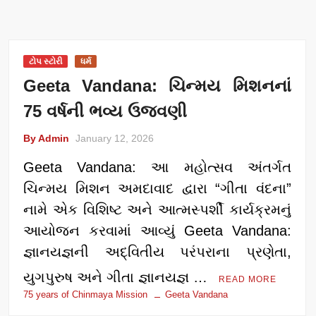
ટોપ સ્ટોરી
ધર્મ
Geeta Vandana: ચિન્મય મિશનનાં
75 વર્ષની ભવ્ય ઉજવણી
By Admin
January 12, 2026
Geeta Vandana: આ મહોત્સવ અંતર્ગત
ચિન્મય મિશન અમદાવાદ દ્વારા “ગીતા વંદના”
નામે એક વિશિષ્ટ અને આત્મસ્પર્શી કાર્યક્રમનું
આયોજન કરવામાં આવ્યું Geeta Vandana:
જ્ઞાનયજ્ઞની અદ્વિતીય પરંપરાના પ્રણેતા,
યુગપુરુષ અને ગીતા જ્ઞાનયજ્ઞ …
READ MORE
75 years of Chinmaya Mission
Geeta Vandana