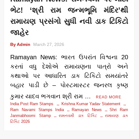
ભેટ! ‘શ્રી રામ જન્મભૂમિ મંદિર’થી
રામાયણ પ્રસંગો સુધી નવી ડાક ટિકિટો
જાહેર
By Admin
March 27, 2026
Ramayan News: ભારત ઉપરાંત વિશ્વના 20
કરતાં વધુ દેશોએ રામાયણના પાત્રો અને
કથાઓ પર આધારિત ડાક ટિકિટો સમયાંતરે
બહાર પાડી છે – પોસ્ટમાસ્ટર જનરલ કૃષ્ણ
કુમાર યાદવ ભગવાન શ્રી રામ …
READ MORE
India Post Ram Stamps
Krishna Kumar Yadav Statement
Ram Navami Stamps India
Ramayan News
Shri Ram
Janmabhoomi Stamp
રામનવમી ડાક ટિકિટ
રામાયણ ડાક
ટિકિટ 2026