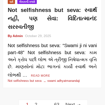
ધર્મ
લેખકની કલમે
Not selfishness but seva: સ્વાર્થ
નહીં, પણ સેવા: વિદિતાત્માનંદ
સરસ્વતીજી
By Admin
October 29, 2025
Not selfishness but seva: “Swami ji ni vani
part-48” Not selfishness but seva: કામ
અને ક્રોધ પછી લોભ એ ત્રીજી નિષેધાત્મક વૃત્તિ
છે. માણસોનાં મોટા ભાગનાં કાર્યો સ્વાર્થ અને
લોભથી …
READ MORE
Not selfishness but seva
swami adhyatmanandaji
Posts
1
2
…
63
Next