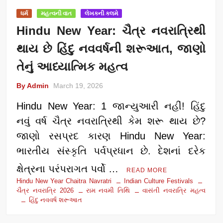
ધર્મ
મહત્વની વાત
લેખકની કલમે
Hindu New Year: ચૈત્ર નવરાત્રિથી
થાય છે હિંદુ નવવર્ષની શરૂઆત, જાણો
તેનું આધ્યાત્મિક મહત્વ
By Admin
March 19, 2026
Hindu New Year: 1 જાન્યુઆરી નહીં! હિંદુ
નવું વર્ષ ચૈત્ર નવરાત્રિથી કેમ શરૂ થાય છે?
જાણો રસપ્રદ કારણ Hindu New Year:
ભારતીય સંસ્કૃતિ પર્વપ્રધાન છે. દેશનાં દરેક
ક્ષેત્રના પરંપરાગત પર્વો …
READ MORE
Hindu New Year Chaitra Navratri
Indian Culture Festivals
ચૈત્ર નવરાત્રિ 2026
રામ નવમી તિથિ
વાસંતી નવરાત્રિ મહત્વ
હિંદુ નવવર્ષ શરૂઆત