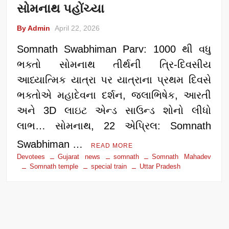
સોમનાથ પહોંચ્યા
By Admin
April 22, 2026
Somnath Swabhiman Parv: 1000 થી વધુ
ભક્તો સોમનાથ તીર્થની ત્રિ-દિવસીય
આધ્યાત્મિક યાત્રા પર યાત્રાના પ્રથમ દિવસે
ભક્તોએ મહાદેવના દર્શન, જલાભિષેક, આરતી
અને 3D લાઇટ એન્ડ સાઉન્ડ શોનો લીધો
લાભ… સોમનાથ, 22 એપ્રિલ: Somnath
Swabhiman …
READ MORE
Devotees
Gujarat news
somnath
Somnath Mahadev
Somnath temple
special train
Uttar Pradesh