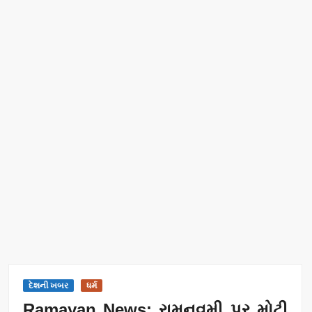
દેશની ખબર
ધર્મ
Ramayan News: રામનવમી પર મોટી