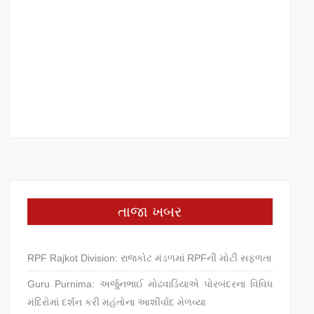
તાજા ખબર
RPF Rajkot Division: રાજકોટ મંડળમાં RPFની મોટી સફળતા
Guru Purnima: અર્જુનભાઈ મોઢવાડિયાએ પોરબંદરના વિવિધ
મંદિરોમાં દર્શન કરી મહંતોના આશીર્વાદ મેળવ્યા