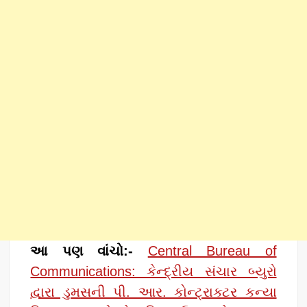
આ પણ વાંચો:-
Central Bureau of
Communications: કેન્દ્રીય સંચાર બ્યુરો
દ્વારા ડુમસની પી. આર. કોન્ટ્રાક્ટર કન્યા