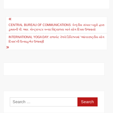
h
F
a
a
t
c
Post
s
e
CENTRAL BUREAU OF COMMUNICATIONS: કેન્દ્રીય સંચાર બ્યુરો દ્વારા
navigation
ડુમસની પી. આર. કોન્ટ્રાક્ટર કન્યા વિદ્યાલય ખાતે યોગ દિવસ ઉજવાયો
A
b
INTERNATIONAL YOGA DAY: રાજકોટ રેલવે ડિવિઝનમાં ‘આંતરરાષ્ટ્રીય યોગ
p
o
દિવસ’ની ઉત્સાહભેર ઉજવણી
p
o
k
Search
for: