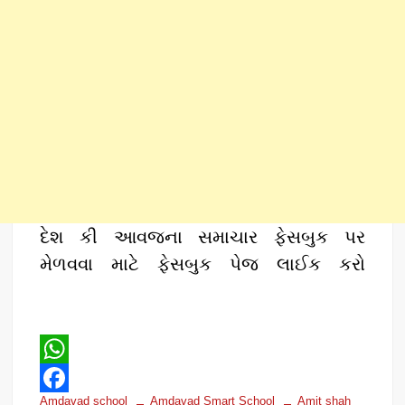
દેશ કી આવજના સમાચાર ફેસબુક પર
મેળવવા માટે ફેસબુક પેજ લાઈક કરો
W
Amdavad school
Amdavad Smart School
Amit shah