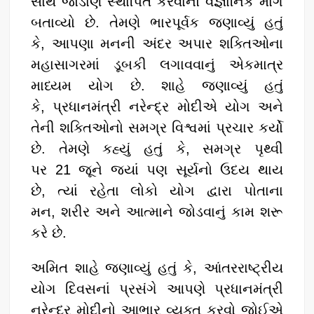
સાથે જોડાણ સ્થાપિત કરવાનો વૈજ્ઞાનિક માર્ગ
બતાવ્યો છે. તેમણે ભારપૂર્વક જણાવ્યું હતું
કે, આપણા મનની અંદર અપાર શક્તિઓના
મહાસાગરમાં ડૂબકી લગાવવાનું એકમાત્ર
માધ્યમ યોગ છે. શાહે જણાવ્યું હતું
કે, પ્રધાનમંત્રી નરેન્દ્ર મોદીએ યોગ અને
તેની શક્તિઓનો સમગ્ર વિશ્વમાં પ્રચાર કર્યો
છે. તેમણે કહ્યું હતું કે, સમગ્ર પૃથ્વી
પર 21 જૂને જ્યાં પણ સૂર્યનો ઉદય થાય
છે, ત્યાં રહેતા લોકો યોગ દ્વારા પોતાના
મન, શરીર અને આત્માને જોડવાનું કામ શરૂ
કરે છે.
અમિત શાહે જણાવ્યું હતું કે, આંતરરાષ્ટ્રીય
યોગ દિવસનાં પ્રસંગે આપણે પ્રધાનમંત્રી
નરેન્દ્ર મોદીનો આભાર વ્યક્ત કરવો જોઈએ