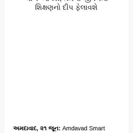
k
શિક્ષણનો દીપ ફેલાવશે
અમદાવાદ, ૨૧ જૂન:
Amdavad Smart