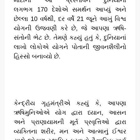
લગભગ 170 દેશોએ સમર્થન આપ્યું અને
છેલ્લા 10 વર્ષથી, દર વર્ષે 21 જૂને આખું વિશ્વ
યોગની ઉજવણી કરે છે, જે આપણા ઋષિ-
સંતોની ભેટ છે. તેમણે કહ્યું હતું કે, દુનિયાનાં
લાખો લોકોએ યોગને પોતાની જીવનશૈલીનો
હિસ્સો બનાવ્યો છે.
કેન્દ્રીય ગૃહમંત્રીએ કહ્યું કે, આપણા
ઋષિમુનિઓએ યોગ દ્વારા ધ્યાન, આસન
અને પ્રાણાયામની મૂર્ત પ્રવૃત્તિઓ દ્વારા
વ્યક્તિના શરીર, મન અને આત્માનું ઈશ્વર