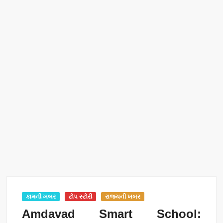
કામની ખબર
ટોપ સ્ટોરી
રાજ્યની ખબર
Amdavad Smart School: