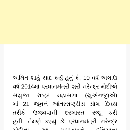
અમિત શાહે યાદ કર્યું હતું કે, 10 વર્ષ અગાઉ
વર્ષ 2014માં પ્રધાનમંત્રી શ્રી નરેન્દ્ર મોદીએ
સંયુક્ત રાષ્ટ્ર મહાસભા (યુએનજીએ)
માં 21 જૂનને આંતરરાષ્ટ્રીય યોગ દિવસ
તરીકે ઉજવવાની દરખાસ્ત રજૂ કરી
હતી. તેમણે કહ્યું કે પ્રધાનમંત્રી નરેન્દ્ર
મોદીના આ પ્રસ્તાવને દુનિયાના