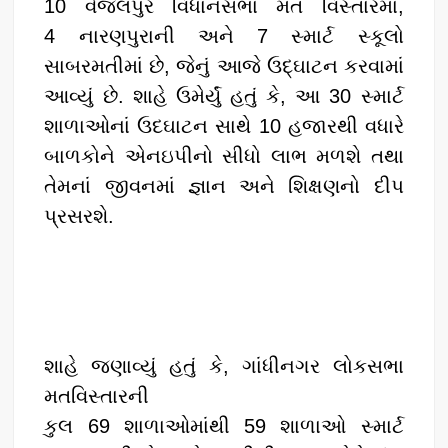
10 વેજલપુર વિધાનસભા મત વિસ્તારમાં,
4 નારણપુરાની અને 7 સ્માર્ટ સ્કૂલો
સાબરમતીમાં છે, જેનું આજે ઉદ્ઘાટન કરવામાં
આવ્યું છે. શાહે ઉમેર્યું હતું કે, આ 30 સ્માર્ટ
શાળાઓનાં ઉદઘાટન સાથે 10 હજારથી વધારે
બાળકોને એનઇપીનો સીધો લાભ મળશે તથા
તેમનાં જીવનમાં જ્ઞાન અને શિક્ષણનો દીપ
પ્રસરશે.
શાહે જણાવ્યું હતું કે, ગાંધીનગર લોકસભા
મતવિસ્તારની
કુલ 69 શાળાઓમાંથી 59 શાળાઓ સ્માર્ટ