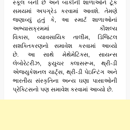
સ્કૂલ બની છે અને બાકીની શાળાઓને ટૂંક
સમયમાં અપગ્રેડ કરવામાં આવશે. તેમણે
જણાવ્યું હતું કે, આ સ્માર્ટ શાળાઓનાં
અભ્યાસક્રમમાં કૌશલ્ય
વિકાસ, વ્યાવસાયિક તાલીમ, ડિજિટલ
સશક્તિકરણનો સમાવેશ કરવામાં આવ્યો
છે. આ સાથે મેથેમેટિક્સ, સાયન્સ
લેબોરેટરીઝ, ફ્યુચર ક્લાસરૂમ, થ્રી-ડી
એજ્યુકેશનલ ચાર્ટ્સ, થ્રી-ડી પેઇન્ટિંગ અને
ભારતીય સંસ્કૃતિના અન્ય ઘણા પાસાઓની
પ્રેક્ટિસનો પણ સમાવેશ કરવામાં આવ્યો છે.