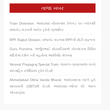
તાજા ખબર
Train Diversion: અમદાવાદ–વીરમગામ રેલખંડ પર બ્લોકથી
રાજકોટ મંડળની અનેક ટ્રેનો પ્રભાવિત
RPF Rajkot Division: રાજકોટ મંડળમાં RPFની મોટી સફળતા
Guru Purnima: અર્જુનભાઈ મોઢવાડિયાએ પોરબંદરના વિવિધ
મંદિરોમાં દર્શન કરી મહંતોના આશીર્વાદ મેળવ્યા
Veraval Prayagraj Special Train: વેરાવળ–પ્રયાગરાજ વચ્ચે
સાપ્તાહિક સ્પેશિયલ ટ્રેન દોડશે
Ahmedabad Okha Vande Bharat: અમદાવાદના બદલે હવે
સાબરમતી (SBT)થી દોડશે અમદાવાદ–ઓખા વંદે ભારત
એક્સપ્રેસ