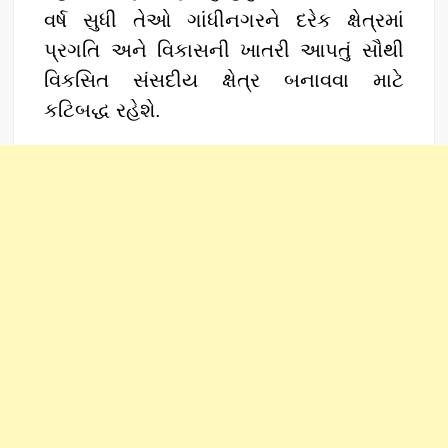
વર્ષ સુધી તેઓ ગાંધીનગરને દરેક ક્ષેત્રમાં
પ્રગતિ અને વિકાસની ખાતરી આપતું સૌથી
વિકસિત સંસદીય ક્ષેત્ર બનાવવા માટે
કટિબદ્ધ રહેશે.