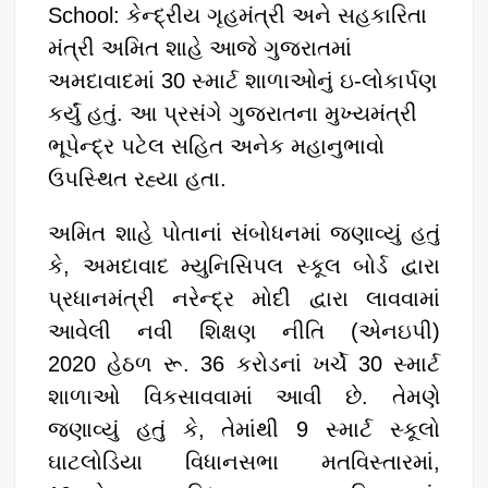
School: કેન્દ્રીય ગૃહમંત્રી અને સહકારિતા
મંત્રી અમિત શાહે આજે ગુજરાતમાં
અમદાવાદમાં 30 સ્માર્ટ શાળાઓનું ઇ-લોકાર્પણ
કર્યું હતું. આ પ્રસંગે ગુજરાતના મુખ્યમંત્રી
ભૂપેન્દ્ર પટેલ સહિત અનેક મહાનુભાવો
ઉપસ્થિત રહ્યા હતા.
અમિત શાહે પોતાનાં સંબોધનમાં જણાવ્યું હતું
કે, અમદાવાદ મ્યુનિસિપલ સ્કૂલ બોર્ડ દ્વારા
પ્રધાનમંત્રી નરેન્દ્ર મોદી દ્વારા લાવવામાં
આવેલી નવી શિક્ષણ નીતિ (એનઇપી)
2020 હેઠળ રૂ. 36 કરોડનાં ખર્ચે 30 સ્માર્ટ
શાળાઓ વિકસાવવામાં આવી છે. તેમણે
જણાવ્યું હતું કે, તેમાંથી 9 સ્માર્ટ સ્કૂલો
ઘાટલોડિયા વિધાનસભા મતવિસ્તારમાં,