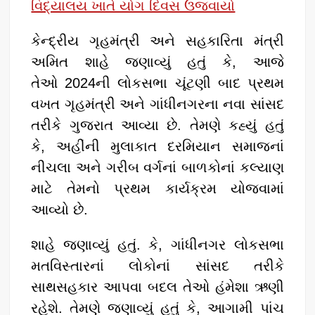
વિદ્યાલય ખાતે યોગ દિવસ ઉજવાયો
કેન્દ્રીય ગૃહમંત્રી અને સહકારિતા મંત્રી
અમિત શાહે જણાવ્યું હતું કે, આજે
તેઓ 2024ની લોકસભા ચૂંટણી બાદ પ્રથમ
વખત ગૃહમંત્રી અને ગાંધીનગરના નવા સાંસદ
તરીકે ગુજરાત આવ્યા છે. તેમણે કહ્યું હતું
કે, અહીંની મુલાકાત દરમિયાન સમાજનાં
નીચલા અને ગરીબ વર્ગનાં બાળકોનાં કલ્યાણ
માટે તેમનો પ્રથમ કાર્યક્રમ યોજવામાં
આવ્યો છે.
શાહે જણાવ્યું હતું. કે, ગાંધીનગર લોકસભા
મતવિસ્તારનાં લોકોનાં સાંસદ તરીકે
સાથસહકાર આપવા બદલ તેઓ હંમેશા ઋણી
રહેશે. તેમણે જણાવ્યું હતું કે, આગામી પાંચ