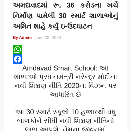
અમદાવાદમાં રૂ. 36 કરોડના ખર્ચે
નિર્માણ પામેલી 30 સ્માર્ટ શાળાઓનું
અમિત શાહે કર્યું ઇ-ઉદઘાટન
By Admin
June 22, 2024
W
Amdavad Smart School: આ
h
F
શાળાઓ પ્રધાનમંત્રી નરેન્દ્ર મોદીના
a
a
નવી શિક્ષણ નીતિ 2020ના વિઝન પર
t
c
આધારિત છે
s
e
A
b
આ 30 સ્માર્ટ સ્કૂલો 10 હજારથી વધુ
p
o
બાળકોને સીધી નવી શિક્ષણ નીતિનો
p
o
લાભ આપશે, તેમના જીવનમાં