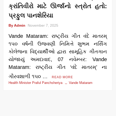
ક્રાંતિવીરો માટે ઊર્જાનો સ્ત્રોત હતો:
પ્રફુલ પાનશેરિયા
By Admin
November 7, 2025
Vande Mataram: રાષ્ટ્રીય ગીત વંદે માતરમ્
૧૫૦ વર્ષની ઉજવણી નિમિત્તે શુભમ નર્સિંગ
કોલેજના વિદ્યાર્થીઓ દ્વારા સામૂહિક ગીતગાન
યોજાયું અમદાવાદ, 07 નવેમ્બર: Vande
Mataram: રાષ્ટ્રીય ગીત ‘વંદે માતરમ્’ ના
ગૌરવશાળી ૧૫૦ …
READ MORE
Health Minister Praful Panchsheriya
Vande Mataram