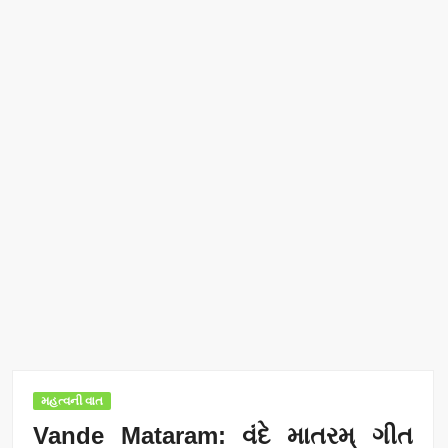
મહત્વની વાત
Vande Mataram: વંદે માતરમ્ ગીત