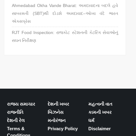
Ahmedabad Okha Vande Bharat: અમદાવાદના બદલે હવે
સાબરમતી (SBT)થી દોડશે અમદાવાદ–ઓખા વંદે ભારત
એક્સપ્રેસ
RJT Food Inspection: રાજકોટ સ્ટેશનની કેટરિંગ સેવાઓનું
સઘન નિરીક્ષણ
રાજ્ય સમાચાર
દેશની ખબર
મહત્વની વાત
રાજનીતિ
બિઝનેસ
કામની ખબર
દેશની રેલ
મનોરંજન
ધર્મ
Terms &
Privacy Policy
Disclaimer
Conditions