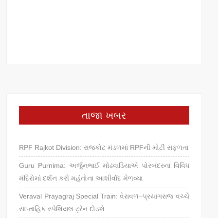
તાજા ખબર
RPF Rajkot Division: રાજકોટ મંડળમાં RPFની મોટી સફળતા
Guru Purnima: અર્જુનભાઈ મોઢવાડિયાએ પોરબંદરના વિવિધ
મંદિરોમાં દર્શન કરી મહંતોના આશીર્વાદ મેળવ્યા
Veraval Prayagraj Special Train: વેરાવળ–પ્રયાગરાજ વચ્ચે
સાપ્તાહિક સ્પેશિયલ ટ્રેન દોડશે