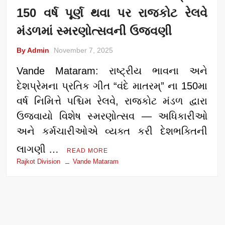
150 વર્ષ પૂર્ણ થવા પર રાજકોટ રેલવે
મંડળમાં સ્મરણોત્સવની ઉજવણી
By Admin
November 7, 2025
Vande Mataram: રાષ્ટ્રીય ભાવના અને
દેશપ્રેમના પ્રતિક ગીત “વંદે માતરમ્” ના 150મા
વર્ષ નિમિત્તે પશ્ચિમ રેલવે, રાજકોટ મંડળ દ્વારા
ઉજવાયો વિશેષ સ્મરણોત્સવ — અધિકારીઓ
અને કર્મચારીઓએ વ્યક્ત કરી દેશભક્તિની
લાગણી …
READ MORE
Rajkot Division
Vande Mataram