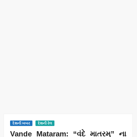
દેશની ખબર
દેશની રેલ
Vande Mataram: “વંદે માતરમ્” ના