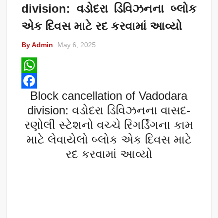
division: વડોદરા ડિવિઝનના બ્લોક
એક દિવસ માટે રદ કરવામાં આવ્યો
By Admin
May 6, 2025
W
Block cancellation of Vadodara
h
F
division: વડોદરા ડિવિઝનના વાસદ-
a
a
રણોલી સ્ટેશનો વચ્ચે રિગર્ડિંગના કામ
t
c
માટે લેવાયેલો બ્લોક એક દિવસ માટે
s
e
રદ કરવામાં આવ્યો
A
b
p
o
p
o
k