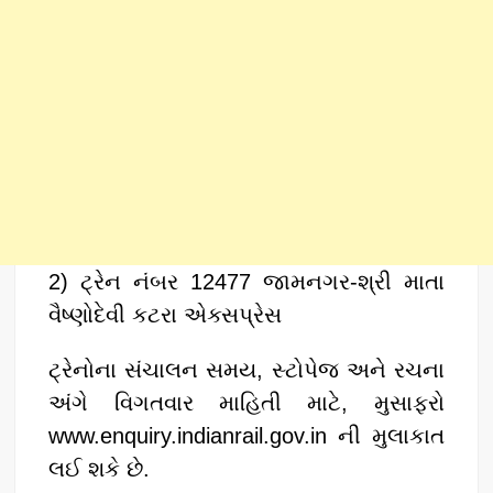
2) ટ્રેન નંબર 12477 જામનગર-શ્રી માતા
વૈષ્ણોદેવી કટરા એક્સપ્રેસ
ટ્રેનોના સંચાલન સમય, સ્ટોપેજ અને રચના
અંગે વિગતવાર માહિતી માટે, મુસાફરો
www.enquiry.indianrail.gov.in ની મુલાકાત
લઈ શકે છે.