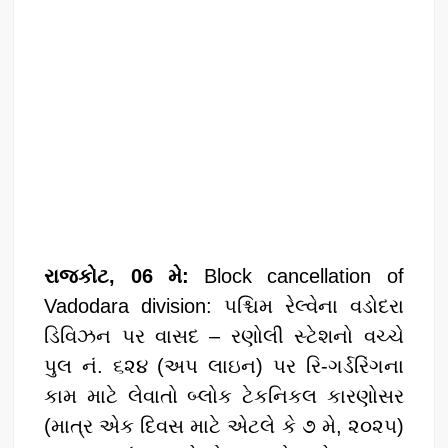
રાજકોટ, 06 મે:
Block cancellation of
Vadodara division: પશ્ચિમ રેલ્વેના વડોદરા
ડિવિઝન પર વાસદ – રણોલી સ્ટેશનો વચ્ચે
પુલ નં. ૬૨૪ (અપ લાઇન) પર રિ-ગર્ડરિંગના
કામ માટે લેવાતો બ્લોક ટેકનિકલ કારણોસર
(માત્ર એક દિવસ માટે એટલે કે ૭ મે, ૨૦૨૫)