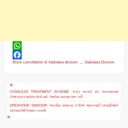
W
Block cancellation of Vadodara division
Vadodara Division
h
F
a
a
t
c
Post
s
e
CASHLESS TREATMENT SCHEME: કેન્દ્ર સરકારે રોડ અકસ્માતમાં
navigation
ઈજાગ્રસ્ત થયેલા લોકો માટે કેશલેસ સારવાર શરૂ કરી
A
b
OPERATION SINDOOR: ભારતીય સશસ્ત્ર દળોએ આતંકવાદી છાવણીઓને
p
o
ચોકસાઈથી નિશાન બનાવી
p
o
k