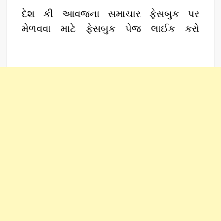
દેશ કી આવજના સમાચાર ફેસબુક પર
મેળવવા માટે ફેસબુક પેજ લાઈક કરો