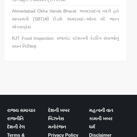
Ahmedabad Okha Vande Bharat: અમદાવાદના બદલે હવે
સાબરમતી (SBT)થી દોડશે અમદાવાદ–ઓખા વંદે ભારત
એક્સપ્રેસ
RJT Food Inspection: રાજકોટ સ્ટેશનની કેટરિંગ સેવાઓનું
સઘન નિરીક્ષણ
રાજ્ય સમાચાર
દેશની ખબર
મહત્વની વાત
રાજનીતિ
બિઝનેસ
કામની ખબર
દેશની રેલ
મનોરંજન
ધર્મ
Terms &
Privacy Policy
Disclaimer