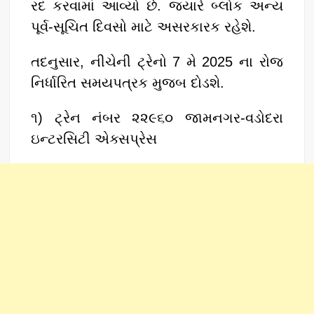
રદ કરવામાં આવ્યો છે. જ્યારે બ્લોક અન્ય
પૂર્વ-સૂચિત દિવસો માટે અસરકારક રહેશે.
તદનુસાર, નીચેની ટ્રેનો 7 મે 2025 ના રોજ
નિર્ધારિત સમયપત્રક મુજબ દોડશે.
૧) ટ્રેન નંબર ૨૨૯૬૦ જામનગર-વડોદરા
ઇન્ટરસિટી એક્સપ્રેસ