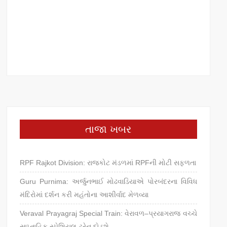
તાજા ખબર
RPF Rajkot Division: રાજકોટ મંડળમાં RPFની મોટી સફળતા
Guru Purnima: અર્જુનભાઈ મોઢવાડિયાએ પોરબંદરના વિવિધ
મંદિરોમાં દર્શન કરી મહંતોના આશીર્વાદ મેળવ્યા
Veraval Prayagraj Special Train: વેરાવળ–પ્રયાગરાજ વચ્ચે
સાપ્તાહિક સ્પેશિયલ ટ્રેન દોડશે