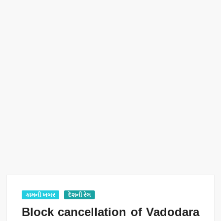
કામની ખબર
દેશની રેલ
Block cancellation of Vadodara