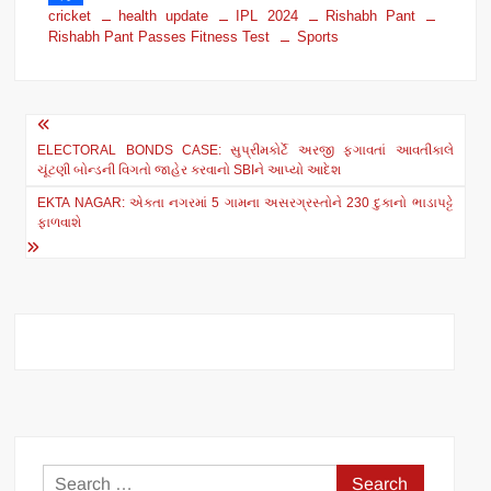
cricket
health update
IPL 2024
Rishabh Pant
h
F
Rishabh Pant Passes Fitness Test
Sports
a
a
t
c
Post
s
e
ELECTORAL BONDS CASE: સુપ્રીમકોર્ટે અરજી ફગાવતાં આવતીકાલે
navigation
A
b
ચૂંટણી બોન્ડની વિગતો જાહેર કરવાનો SBIને આપ્યો આદેશ
p
o
EKTA NAGAR: એકતા નગરમાં 5 ગામના અસરગ્રસ્તોને 230 દુકાનો ભાડાપટ્ટે
ફાળવાશે
p
o
k
Search