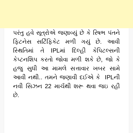
પરંતુ હવે સૂત્રોએ જણાવ્યું છે કે રિષભ પંતને
ફિટનેસ સર્ટિફિકેટ મળી ગયું છે. આવી
સ્થિતિમાં તે IPLમાં દિલ્હી કેપિટલ્સની
કેપ્ટનશિપ કરતો જોવા મળી શકે છે, જો કે
હજુ સુધી આ મામલે સત્તાવાર ખબર સામે
આવી નથી.. તમને જણાવી દઈએ કે IPLની
નવી સિઝન 22 માર્ચથી શરૂ થવા જઇ રહી
છે.