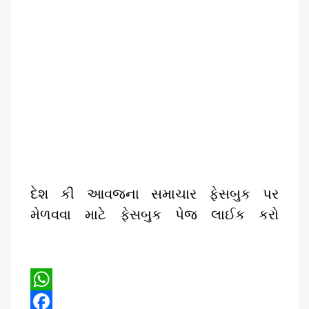
દેશ કી આવજના સમાચાર ફેસબુક પર
મેળવવા માટે ફેસબુક પેજ લાઈક કરો
W