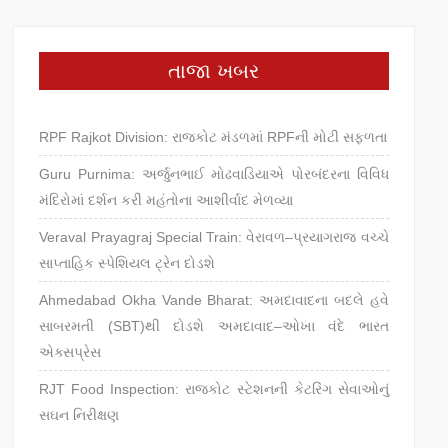
તાજા ખબર
RPF Rajkot Division: રાજકોટ મંડળમાં RPFની મોટી સફળતા
Guru Purnima: અર્જુનભાઈ મોઢવાડિયાએ પોરબંદરના વિવિધ
મંદિરોમાં દર્શન કરી મહંતોના આશીર્વાદ મેળવ્યા
Veraval Prayagraj Special Train: વેરાવળ–પ્રયાગરાજ વચ્ચે
સાપ્તાહિક સ્પેશિયલ ટ્રેન દોડશે
Ahmedabad Okha Vande Bharat: અમદાવાદના બદલે હવે
સાબરમતી (SBT)થી દોડશે અમદાવાદ–ઓખા વંદે ભારત
એક્સપ્રેસ
RJT Food Inspection: રાજકોટ સ્ટેશનની કેટરિંગ સેવાઓનું
સઘન નિરીક્ષણ