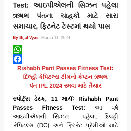
Test: આઇપીએલની સિઝન પહેલા
ઋષભ પંતના ચાહકો માટે સારા
સમાચાર, ફિટનેટ ટેસ્ટમાં થયો પાસ
By Bijal Vyas
March 11, 2024
W
Rishabh Pant Passes Fitness Test:
h
F
દિલ્હી કેપિટલ્સ ટીમનો કેપ્ટન ઋષભ
a
a
પંત IPL 2024 રમવા માટે તૈયાર
t
c
s
e
સ્પોર્ટ્સ ડેસ્ક, 11 માર્ચઃ Rishabh Pant
A
b
Passes Fitness Test:
આ વર્ષે
p
o
આઇપીએલની સિઝન પહેલા, દિલ્હી
p
o
કેપિટલ્સ (DC) અને ક્રિકેટ પ્રેમીઓ માટે