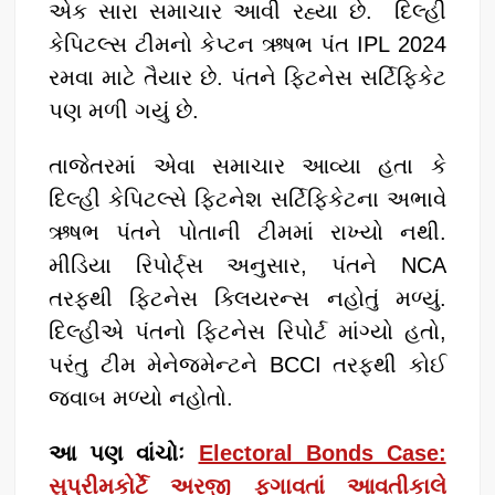
k
એક સારા સમાચાર આવી રહ્યા છે. દિલ્હી
કેપિટલ્સ ટીમનો કેપ્ટન ઋષભ પંત IPL 2024
રમવા માટે તૈયાર છે. પંતને ફિટનેસ સર્ટિફિકેટ
પણ મળી ગયું છે.
તાજેતરમાં એવા સમાચાર આવ્યા હતા કે
દિલ્હી કેપિટલ્સે ફિટનેશ સર્ટિફિકેટના અભાવે
ઋષભ પંતને પોતાની ટીમમાં રાખ્યો નથી.
મીડિયા રિપોર્ટ્સ અનુસાર, પંતને NCA
તરફથી ફિટનેસ ક્લિયરન્સ નહોતું મળ્યું.
દિલ્હીએ પંતનો ફિટનેસ રિપોર્ટ માંગ્યો હતો,
પરંતુ ટીમ મેનેજમેન્ટને BCCI તરફથી કોઈ
જવાબ મળ્યો નહોતો.
આ પણ વાંચોઃ
Electoral Bonds Case:
સુપ્રીમકોર્ટે અરજી ફગાવતાં આવતીકાલે