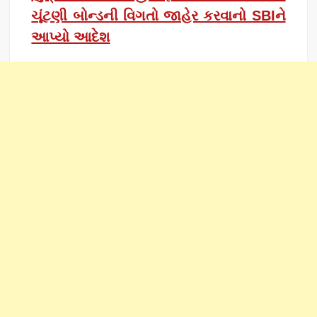
ચૂંટણી બોન્ડની વિગતો જાહેર કરવાનો SBIને
આપ્યો આદેશ