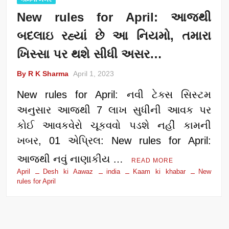
New rules for April: આજથી
બદલાઇ રહ્યાં છે આ નિયમો, તમારા
ખિસ્સા પર થશે સીધી અસર…
By R K Sharma
April 1, 2023
New rules for April: નવી ટેક્સ સિસ્ટમ
અનુસાર આજથી 7 લાખ સુધીની આવક પર
કોઈ આવકવેરો ચૂકવવો પડશે નહીં કામની
ખબર, 01 એપ્રિલ: New rules for April:
આજથી નવું નાણાકીય …
READ MORE
April
Desh ki Aawaz
india
Kaam ki khabar
New
rules for April