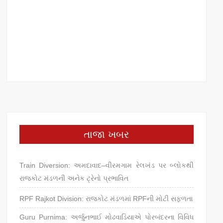
તાજા ખબર
Train Diversion: અમદાવાદ–વીરમગામ રેલખંડ પર બ્લોકથી
રાજકોટ મંડળની અનેક ટ્રેનો પ્રભાવિત
RPF Rajkot Division: રાજકોટ મંડળમાં RPFની મોટી સફળતા
Guru Purnima: અર્જુનભાઈ મોઢવાડિયાએ પોરબંદરના વિવિધ