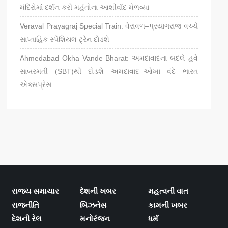
મંદિરોમાં દર્શન કરી મહંતોના આશીર્વાદ મેળવ્યા
Veraval Prayagraj Special Train: વેરાવળ–પ્રયાગરાજ વચ્ચે
સાપ્તાહિક સ્પેશિયલ ટ્રેન દોડશે
Ahmedabad Okha Vande Bharat: અમદાવાદના બદલે હવે
સાબરમતી (SBT)થી દોડશે અમદાવાદ–ઓખા વંદે ભારત
એક્સપ્રેસ
રાજ્ય સમાચાર
દેશની ખબર
મહત્વની વાત
રાજનીતિ
બિઝનેસ
કામની ખબર
દેશની રેલ
મનોરંજન
ધર્મ