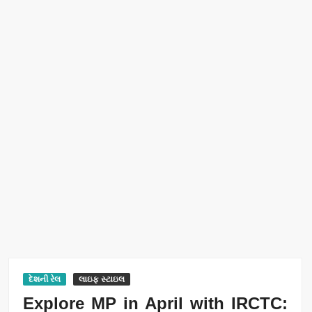
દેશની રેલ
લાઇફ સ્ટાઇલ
Explore MP in April with IRCTC: