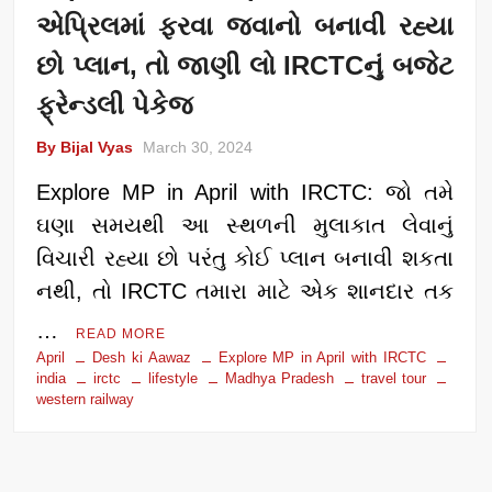
એપ્રિલમાં ફરવા જવાનો બનાવી રહ્યા
છો પ્લાન, તો જાણી લો IRCTCનું બજેટ
ફ્રેન્ડલી પેકેજ
By Bijal Vyas
March 30, 2024
Explore MP in April with IRCTC: જો તમે
ઘણા સમયથી આ સ્થળની મુલાકાત લેવાનું
વિચારી રહ્યા છો પરંતુ કોઈ પ્લાન બનાવી શકતા
નથી, તો IRCTC તમારા માટે એક શાનદાર તક
…
READ MORE
April
Desh ki Aawaz
Explore MP in April with IRCTC
india
irctc
lifestyle
Madhya Pradesh
travel tour
western railway