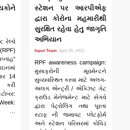
યકોને
સ્ટેશન પર આરપીએફ
દ્વારા કોરોના મહમારીથી
સુરક્ષિત રહેવા હેતુ જાગૃતિ
અભિયાન
 રેલ્વે
(RPF)
Input Team
April 25, 2021
્તાહ”
RPF awareness campaign:
ઇનમાં
મુસાફરોની મૂવમેન્ટને
ાર 14
સુવ્યવસ્થિત કરવા માટે અલગ-
ન કરી
અલગ એન્ટ્રી / એક્ઝિટ ગેટ
ઓકટોબર:
ક્રાઉડ મેનેજમેન્ટ માટે સેગવે
Week:
દ્વારા પેટ્રોલિંગ તથા પૂરતા
પે, …
સ્ટાફ ની જમાવટ પ્લેટફોર્મ
અને સ્ટેશન પરિસરમાં કોવિડ