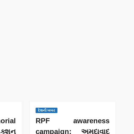
દેશની ખબર
rial
RPF awareness
ેક્શન
campaign: અમદાવાદ