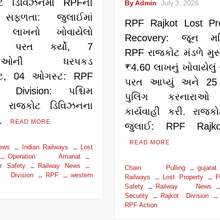
ટ ડિવિઝનમાં RPFની
By Admin
July 3, 2026
 સફળતા: જુલાઈમાં
RPF Rajkot Lost Pr
3 લાખનો ખોવાયેલો
Recovery: જૂન મહિ
ન પરત કર્યો, 7
RPF રાજકોટ મંડળે મુસ
પીઓની ધરપકડ
₹4.60 લાખનું ખોવાયેલુ
ોટ, 04 ઓગસ્ટ: RPF
પરત આપ્યું અને 25
t Division: પશ્ચિમ
પુલિંગ કરનારાઓ
ના રાજકોટ ડિવિઝનના
કાર્યવાહી કરી. રાજક
 …
READ MORE
જુલાઈ: RPF Raj
READ MORE
news
Indian Railways
Lost
Operation Amanat
r Safety
Railway News
Chain Pulling
gujarat
 Division
RPF
western
Railways
Lost Property
P
Safety
Railway News
Security
Rajkot Division
RPF Action