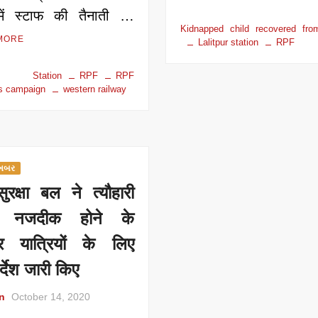
 में स्टाफ की तैनाती …
Kidnapped child recovered fro
MORE
Lalitpur station
RPF
r Station
RPF
RPF
s campaign
western railway
 ખબર
सुरक्षा बल ने त्यौहारी
 नजदीक होने के
नजर यात्रियों के लिए
र्देश जारी किए
n
October 14, 2020