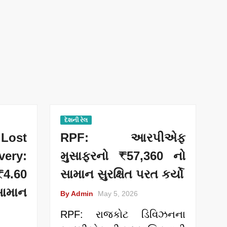
દેશની રેલ
Lost
RPF: આરપીએફ
ery:
મુસાફરનો ₹57,360 નો
4.60
સામાન સુરક્ષિત પરત કર્યો
સામાન
By Admin
May 5, 2026
RPF: રાજકોટ ડિવિઝનના