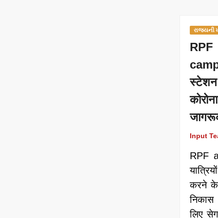
રાજ્યની
RPF
camp
स्टेश
कोरोना
जागरू
Input T
RPF a
यात्रियो
करने क
निकास 
लिए सेगव