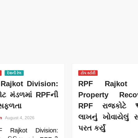
દેશની રેલ
ટોપ સ્ટોરી
Rajkot Division:
RPF Rajkot 
ોટ મંડળમાં RPFની
Property Recov
 સફળતા
RPF રાજકોટે ₹
લાખનું ખોવાયેલું 
n
August 4, 2026
પરત કર્યું
 Rajkot Division: