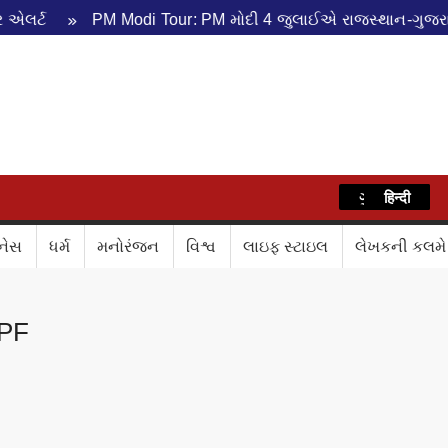
PM Modi Tour: PM મોદી 4 જુલાઈએ રાજસ્થાન-ગુજરાતના પ્
WAZ
ગુજરાતી
हिन्दी
નેસ
ધર્મ
મનોરંજન
વિશ્વ
લાઇફ સ્ટાઇલ
લેખકની કલમે
PF