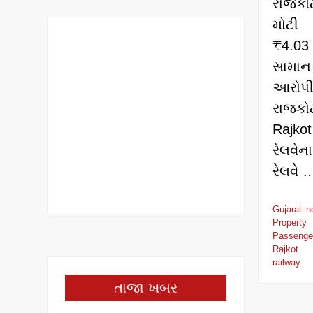
રાજકો
મોટી
₹4.0
સામા
આરો
રાજક
Rajko
રેલવે
રેલવે
Gujarat 
Property
Passenge
Rajkot
railway
તાજા ખબર