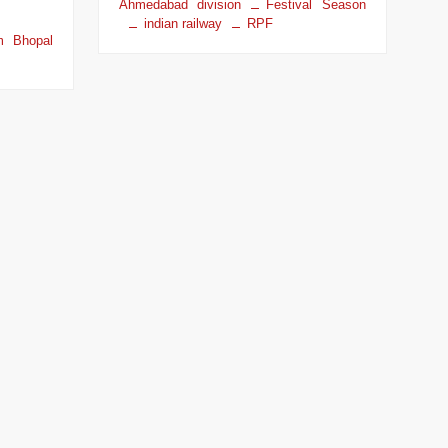
Ahmedabad division
Festival Season
indian railway
RPF
m Bhopal