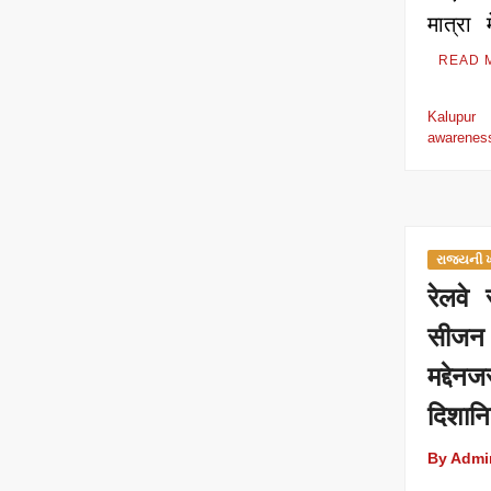
मात्रा
READ 
Kalupu
awarenes
રાજ્યની
रेलवे 
सीजन
मद्दे
दिशानि
By Admi