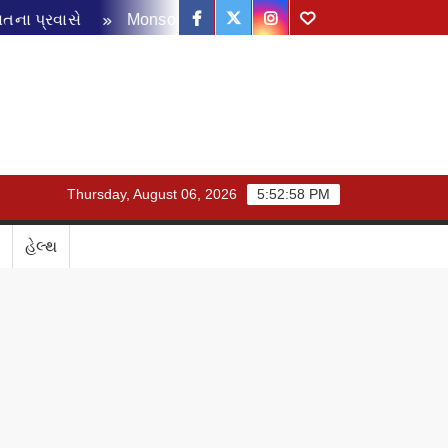
Facebook
Twitter
Instagram
Youtube
રવાસે
Monsoon Disaster Management Review Meeting: ચોમાસ
Thursday, August 06, 2026
5:52:59 PM
હેલ્થ