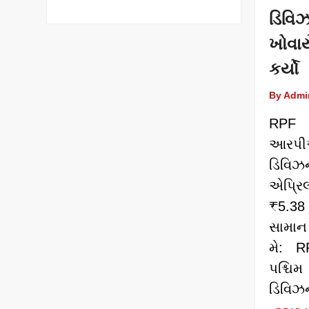
ડિવિ
ખોવા
કર્યો
By Admi
RPF 
આરપ
ડિવિ
એપ્રિ
₹5.3
સામાન 
મે: R
પશ્ચ
ડિવિઝન