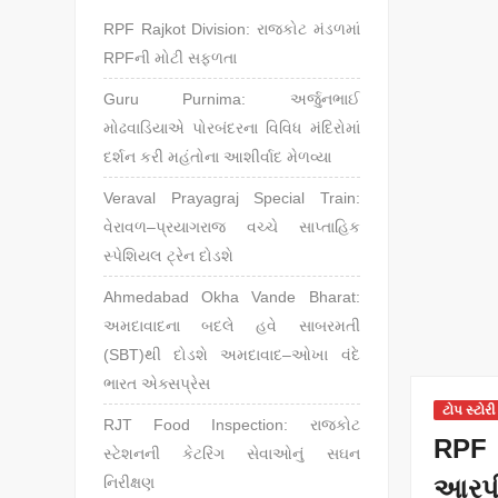
RPF Rajkot Division: રાજકોટ મંડળમાં
RPFની મોટી સફળતા
Guru Purnima: અર્જુનભાઈ
મોઢવાડિયાએ પોરબંદરના વિવિધ મંદિરોમાં
દર્શન કરી મહંતોના આશીર્વાદ મેળવ્યા
Veraval Prayagraj Special Train:
વેરાવળ–પ્રયાગરાજ વચ્ચે સાપ્તાહિક
સ્પેશિયલ ટ્રેન દોડશે
Ahmedabad Okha Vande Bharat:
અમદાવાદના બદલે હવે સાબરમતી
(SBT)થી દોડશે અમદાવાદ–ઓખા વંદે
ભારત એક્સપ્રેસ
ટોપ સ્ટોરી
RJT Food Inspection: રાજકોટ
RPF 
સ્ટેશનની કેટરિંગ સેવાઓનું સઘન
આરપ
નિરીક્ષણ