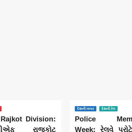
દેશની ખબર
દેશની રેલ
Rajkot Division:
Police Memo
ીએફ રાજકોટ
Week: રેલવે પ્રોટ