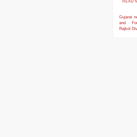
READ 
Gujarat 
and Fo
Rajkot Div