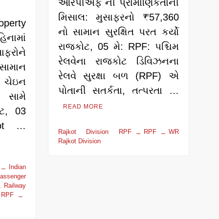
આરપીએફ ની પ્રામાણિકતાની
મિસાલ: મુસાફરનો ₹57,360
operty
નો સામાન સુરક્ષિત પરત કર્યો
નામાં
રાજકોટ, 05 મે: RPF: પશ્ચિમ
ાફરોને
રેલવેના રાજકોટ ડિવિઝનના
ં સામાન
રેલવે સુરક્ષા બળ (RPF) એ
 ચેઇન
પોતાની સતર્કતા, તત્પરતા …
 સામે
READ MORE
ોટ, 03
kot …
Rajkot Division RPF
RPF
WR
Rajkot Division
Indian
assenger
Railway
RPF