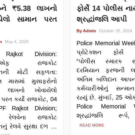
ઝને ₹5.38 લાખનો
ફોર્સે 14 પોલીસ ના
યેલો સામાન પરત
શ્રદ્ધાંજલિ આપી
By Admin
October 25, 2024
n
May 4, 2026
Police Memorial Week:
પ્રોટેક્શન ફોર્સ 
Rajkot Division:
“પોલીસ સ્મારક સપ
ીએફ રાજકોટ
દરમિયાન ફરજની લા
ઝનની મોટી સફળતા:
અંતિમ બલિદાન આપન
લ માસમાં મુસાફરોનો
કર્મચારીઓનું સન્મા
8 લાખનો ખોવાયેલો
રહ્યું છે. મુંબઈ, 25 
પરત કર્યો રાજકોટ, 04
Police Memorial 
PF Rajkot Division;
શ્રદ્ધાંજલિ રૂ
િમ રેલવેના રાજકોટ
નું રેલવે સુરક્ષા દળ …
READ MORE