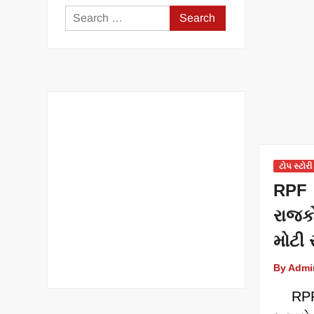
Search
for:
ટોપ સ્ટોરી
RPF 
રાજક
મોટી
By Admi
​ RPF