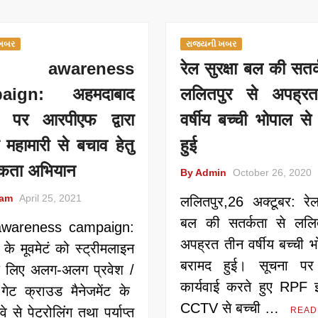
 ખબર
રાજ્યની ખબર
 awareness
रेल सुरक्षा बल की सतर
aign: अहमदाबाद
ललितपुर से अपह्र
न पर आरपीएफ द्वारा
वर्षीय बच्ची भोपाल से
 महामारी से बचाव हेतु
हुई
कता अभियान
By Admin
October 26, 2020
eam
April 25, 2021
ललितपुर,26 अक्टूबर: रेल 
बल की सतर्कता से ललित
wareness campaign:
अपह्रत तीन वर्षीय बच्ची भ
ं के मूवमेटं को स्ट्रीमलाइन
बरामद हुई। सूचना पर 
े लिए अलग-अलग प्रवेश /
कार्यवाई करते हुए RPF झ
गेट क्राउड मैनेजमेंट के
CCTV से बच्ची …
े से पेट्रोलिंग तथा पर्याप्त
READ