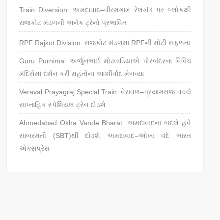
Train Diversion: અમદાવાદ–વીરમગામ રેલખંડ પર બ્લોકથી
રાજકોટ મંડળની અનેક ટ્રેનો પ્રભાવિત
RPF Rajkot Division: રાજકોટ મંડળમાં RPFની મોટી સફળતા
Guru Purnima: અર્જુનભાઈ મોઢવાડિયાએ પોરબંદરના વિવિધ
મંદિરોમાં દર્શન કરી મહંતોના આશીર્વાદ મેળવ્યા
Veraval Prayagraj Special Train: વેરાવળ–પ્રયાગરાજ વચ્ચે
સાપ્તાહિક સ્પેશિયલ ટ્રેન દોડશે
Ahmedabad Okha Vande Bharat: અમદાવાદના બદલે હવે
સાબરમતી (SBT)થી દોડશે અમદાવાદ–ઓખા વંદે ભારત
એક્સપ્રેસ