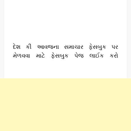
દેશ કી આવજના સમાચાર ફેસબુક પર
મેળવવા માટે ફેસબુક પેજ લાઈક કરો