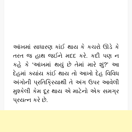
આંખમાં સાધારણ કાંઈ થાય કે કચરો ઊડે કે
તરત જ હાથ જઈને મદદ કરે. કદી પણ ન
કહે કે ‘આંખમાં થયું છે તેમાં મારે શું?’ આ
દેહમાં ક્યાંય કાંઈ થાય તો આખો દેહ વિવિધ
અંગોની પ્રતિક્રિયાથી તે અંગ ઉપર આવેલી
મુશ્કેલી કેમ દૂર થાય એ માટેનો એક સમગ્ર
પ્રયત્ન કરે છે.