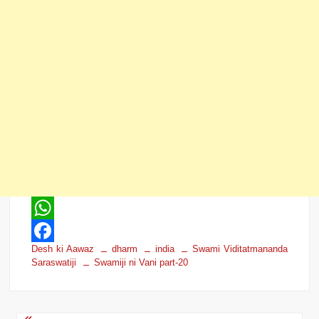
W
Desh ki Aawaz
dharm
india
Swami Viditatmananda
h
F
Saraswatiji
Swamiji ni Vani part-20
a
a
t
c