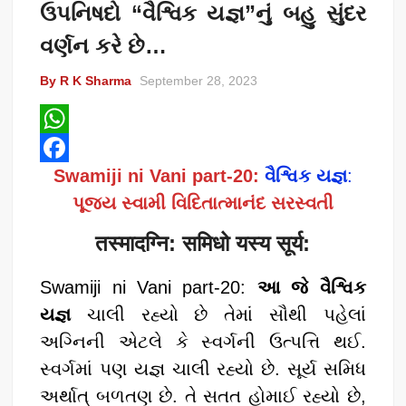
ઉપનિષદો “વૈશ્વિક યજ્ઞ”નું બહુ સુંદર
વર્ણન કરે છે…
By R K Sharma
September 28, 2023
W
Swamiji ni Vani part-20:
વૈશ્વિક યજ્ઞ
:
h
F
પૂજય સ્વામી વિદિતાત્માનંદ સરસ્વતી
a
a
t
c
तस्मादग्नि: समिधो यस्य सूर्य:
s
e
Swamiji ni Vani part-20:
આ જે વૈશ્વિક
A
b
યજ્ઞ
ચાલી રહ્યો છે તેમાં સૌથી પહેલાં
p
o
અગ્નિની એટલે કે સ્વર્ગની ઉત્પત્તિ થઈ.
p
o
સ્વર્ગમાં પણ યજ્ઞ ચાલી રહ્યો છે. સૂર્ય સમિધ
k
અર્થાત્‌ બળતણ છે. તે સતત હોમાઈ રહ્યો છે,