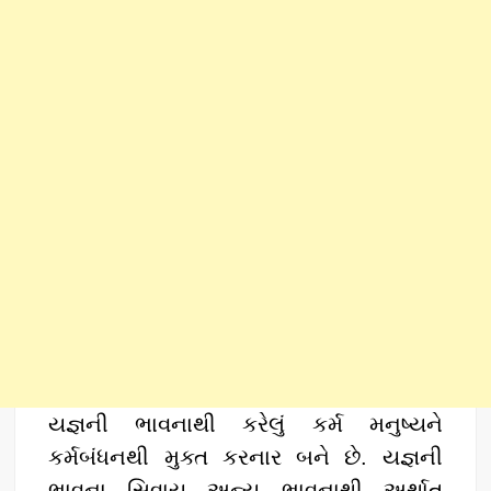
યજ્ઞની ભાવનાથી કરેલું કર્મ મનુષ્યને
કર્મબંધનથી મુક્ત કરનાર બને છે. યજ્ઞની
ભાવના સિવાય અન્ય ભાવનાથી અર્થાત્‌