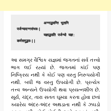
            अन्नाद्भवन्ति भूतानि 
पर्जन्यादन्नसंभवः|

            यज्ञाद्भवति पर्जन्यो यज्ञ: 
कर्मसमुद्भवः||
આ સમગ્ર વૈશ્વિક યજ્ઞમાં જગતનાં સર્વ તત્ત્વો
ભાગ લઈ રહ્યાં છે. જગતમાં કાંઈ પણ
નિષ્ક્રિય નથી કે કોઈ પણ વસ્તુ નિરુપયોગી
નથી. બધી જ વસ્તુ ઉપયોગી છે. પ્રત્યેક
તત્ત્વ અન્યને ઉપયોગી થવા પ્રયત્નશીલ છે.
સૂર્ય, ચંદ્ર, તારા સતત ઘૂમ્યા કરતા હોવા છતાં
ક્યારેય અંદર-અંદર અથડાતા નથી કે ઝઘડો