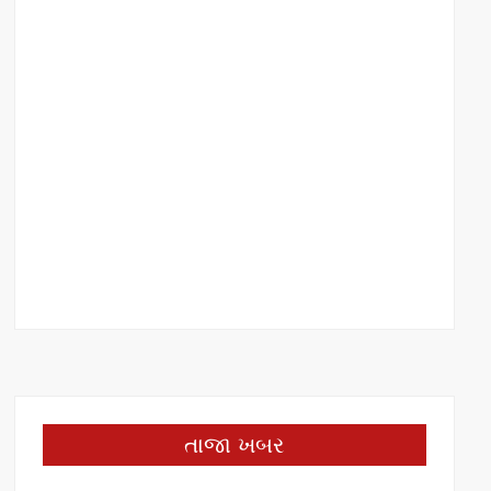
તાજા ખબર