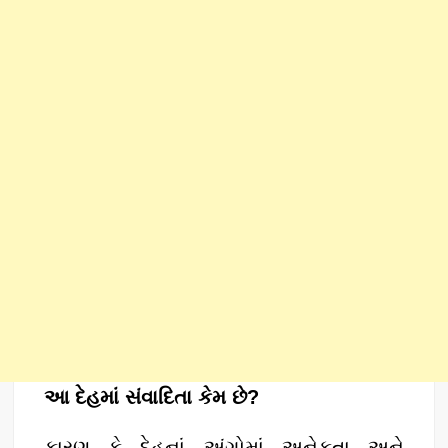
આ દેહમાં સંવાદિતા કેમ છે?
કારણ કે દેહનાં અંગોમાં અનેકતા અને