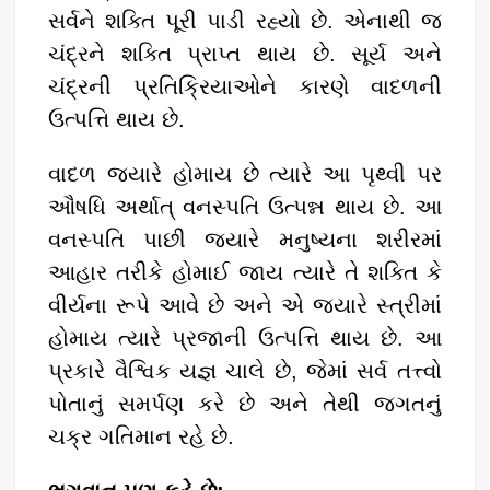
સર્વને શક્તિ પૂરી પાડી રહ્યો છે. એનાથી જ
ચંદ્રને શક્તિ પ્રાપ્ત થાય છે. સૂર્ય અને
ચંદ્રની પ્રતિક્રિયાઓને કારણે વાદળની
ઉત્પત્તિ થાય છે.
વાદળ જ્યારે હોમાય છે ત્યારે આ પૃથ્વી પર
ઔષધિ અર્થાત્‌ વનસ્પતિ ઉત્પન્ન થાય છે. આ
વનસ્પતિ પાછી જ્યારે મનુષ્યના શરીરમાં
આહાર તરીકે હોમાઈ જાય ત્યારે તે શક્તિ કે
વીર્યના રૂપે આવે છે અને એ જ્યારે સ્ત્રીમાં
હોમાય ત્યારે પ્રજાની ઉત્પત્તિ થાય છે. આ
પ્રકારે વૈશ્વિક યજ્ઞ ચાલે છે, જેમાં સર્વ તત્ત્વો
પોતાનું સમર્પણ કરે છે અને તેથી જગતનું
ચક્ર ગતિમાન રહે છે.