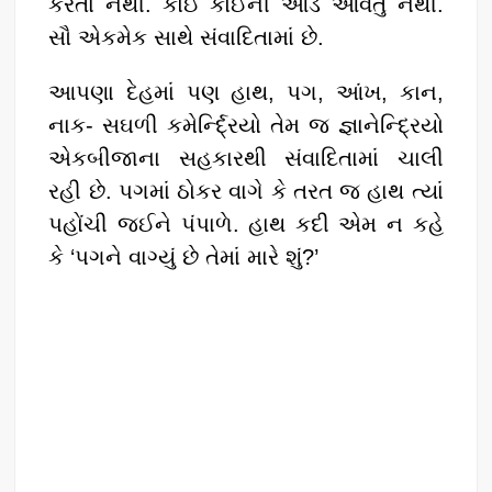
કરતા નથી. કોઈ કોઈની આડે આવતું નથી.
સૌ એકમેક સાથે સંવાદિતામાં છે.
આપણા દેહમાં પણ હાથ, પગ, આંખ, કાન,
નાક- સઘળી કમેર્ન્દિ્રયો તેમ જ જ્ઞાનેન્દ્રિયો
એકબીજાના સહકારથી સંવાદિતામાં ચાલી
રહી છે. પગમાં ઠોકર વાગે કે તરત જ હાથ ત્યાં
પહોંચી જઈને પંપાળે. હાથ કદી એમ ન કહે
કે ‘પગને વાગ્યું છે તેમાં મારે શું?’