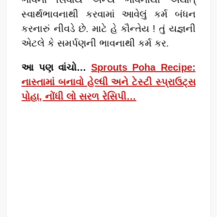
સ્વાર્થભાવનાથી કરવામાં આવેલું કર્મ બંધન
કરનારું નીવડે છે. માટે હે કૌન્તેય ! તું યજ્ઞની
એટલે કે સમર્પણની ભાવનાથી કર્મ કર.
આ પણ વાંચો…
Sprouts Poha Recipe:
નાસ્તામાં બનાવો હેલ્ધી અને ટેસ્ટી સ્પ્રાઉટ્સ
પોહા, નોંધી લો સરળ રેસિપી…