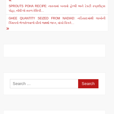
Post
s
e
SPROUTS POHA RECIPE: નાસ્તામાં બનાવો હેલ્ધી અને ટેસ્ટી સ્પ્રાઉટ્સ
navigation
A
b
પોહા, નોંધી લો સરળ રેસિપી…
p
o
GHEE QUANTITY SEIZED FROM NADIAD: નડિયાદમાંથી લાખોની
કિંમતનો ભેળસેળવાળો ઘીનો જથ્થો જપ્ત, વાંચો વિગતે…
p
o
k
Search
for: