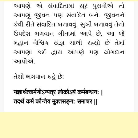
આપણે એ સંવાદિતામાં સૂર પુરાવીએ તો
આપણું જીવન પણ સંવાદિત બને. જીવનને
કેવી રીતે સંવાદિત બનાવવું, સુખી બનાવવું તેનો
ઉપદેશ ભગવાન ગીતામાં આપે છે. આ જે
મહાન વૈશ્વિક યજ્ઞ ચાલી રહ્યો છે તેમાં
આપણા કર્મ દ્વારા આપણે પણ યોગદાન
આપીએ.
તેથી ભગવાન કહે છે:
यज्ञार्थत्कर्मणोऽन्यत्र लोकोऽयं कर्मबन्धन: |
तदर्थं कर्म कौन्तेय मुक्तसङ्ग: समाचर ||