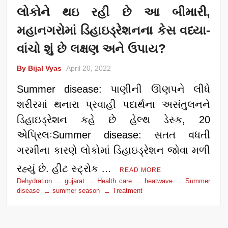
લોકોને થઇ રહી છે આ બીમારી,
મહાનગરોમાં ડિહાઇડ્રેશનના કેસ વધ્યા-
વાંચો શું છે લક્ષણ અને ઉપાય?
By Bijal Vyas
April 20, 2022
Summer disease: પાણીની ઊણપને લીધે
શરીરમાં થનારા પ્રવાહી પદાર્થના અસંતુલનને
ડિહાઇડ્રેશન કહે છે હેલ્થ ડેસ્ક, 20
એપ્રિલઃSummer disease: સતત વધતી
ગરમીના કારણે લોકોમાં ડિહાઇડ્રેશન જોવા મળી
રહ્યું છે. હીટ સ્ટ્રોક …
READ MORE
Dehydration
gujarat
Health care
heatwave
Summer
disease
summer season
Treatment