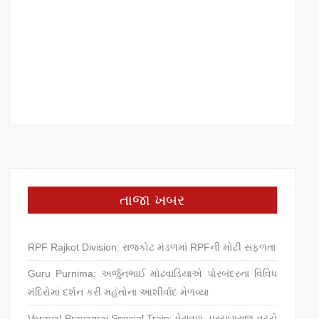
તાજા ખબર
RPF Rajkot Division: રાજકોટ મંડળમાં RPFની મોટી સફળતા
Guru Purnima: અર્જુનભાઈ મોઢવાડિયાએ પોરબંદરના વિવિધ
મંદિરોમાં દર્શન કરી મહંતોના આશીર્વાદ મેળવ્યા
Veraval Prayagraj Special Train: વેરાવળ–પ્રયાગરાજ વચ્ચે