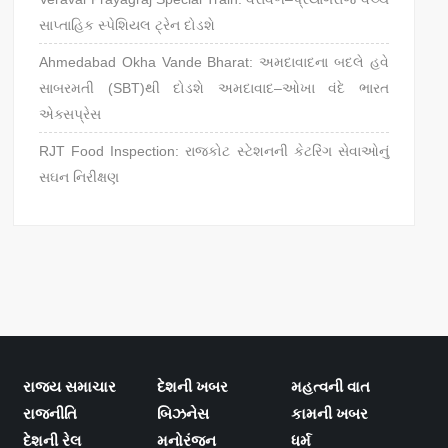
સાપ્તાહિક સ્પેશિયલ ટ્રેન દોડશે
Ahmedabad Okha Vande Bharat: અમદાવાદના બદલે હવે
સાબરમતી (SBT)થી દોડશે અમદાવાદ–ઓખા વંદે ભારત
એક્સપ્રેસ
RJT Food Inspection: રાજકોટ સ્ટેશનની કેટરિંગ સેવાઓનું
સઘન નિરીક્ષણ
રાજ્ય સમાચાર
દેશની ખબર
મહત્વની વાત
રાજનીતિ
બિઝનેસ
કામની ખબર
દેશની રેલ
મનોરંજન
ધર્મ