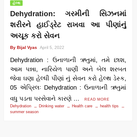
હેલ્થ
Dehydration: ગરમીની સિઝનમાં
શરીરને હાઈડ્રેટ રાખવા આ પીણાંનું
અચૂક કરો સેવન
By Bijal Vyas
April 5, 2022
Dehydration : ઉનાળાની ઋતુમાં, તમે છાશ,
આમ પન્ના, નારિયેળ પાણી અને બેલ શરબત
જેવા ઘણા હેલ્ધી પીણાં નું સેવન કરો હેલ્થ ડેસ્ક,
05 એપ્રિલઃ Dehydration : ઉનાળાની ઋતુમાં
વધુ પડતા પરસેવાને કારણે …
READ MORE
Dehydration
Drinking water
Health care
health tips
summer season