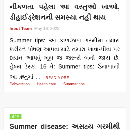
નીકળતા પહેલા આ વસ્તુઓ ખાઓ,
ડીહાઈડ્રેશનની સમસ્યા નહીં થાય
Input Team
May 16, 2022
Summer tips: આ કાળઝાળ ગરમીમાં તમારા
શરીરને પોષણ આપવા માટે તમારા ખાવા-પીવા પર
ધ્યાન આપવું ખૂબ જ જરૂરી બની જાય છે.
હેલ્થ ડેસ્ક, 16 મે: Summer tips: ઉનાળાની
આ ઋતુમાં …
READ MORE
Dehydration
Health care
Summer tips
હેલ્થ
Summer disease: અસહ્ય ગરમીથી