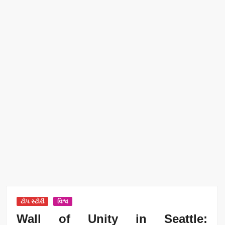
ટોપ સ્ટોરી
વિશ્વ
Wall of Unity in Seattle: