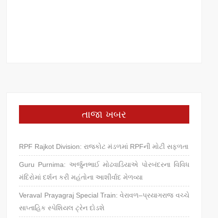
તાજા ખબર
RPF Rajkot Division: રાજકોટ મંડળમાં RPFની મોટી સફળતા
Guru Purnima: અર્જુનભાઈ મોઢવાડિયાએ પોરબંદરના વિવિધ
મંદિરોમાં દર્શન કરી મહંતોના આશીર્વાદ મેળવ્યા
Veraval Prayagraj Special Train: વેરાવળ–પ્રયાગરાજ વચ્ચે
સાપ્તાહિક સ્પેશિયલ ટ્રેન દોડશે