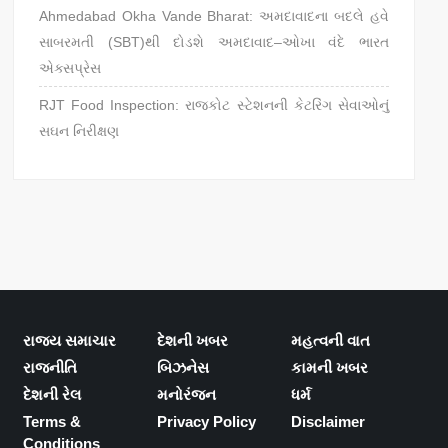
Ahmedabad Okha Vande Bharat: અમદાવાદના બદલે હવે
સાબરમતી (SBT)થી દોડશે અમદાવાદ–ઓખા વંદે ભારત
એક્સપ્રેસ
RJT Food Inspection: રાજકોટ સ્ટેશનની કેટરિંગ સેવાઓનું
સઘન નિરીક્ષણ
રાજ્ય સમાચાર
દેશની ખબર
મહત્વની વાત
રાજનીતિ
બિઝનેસ
કામની ખબર
દેશની રેલ
મનોરંજન
ધર્મ
Terms &
Privacy Policy
Disclaimer
Conditions