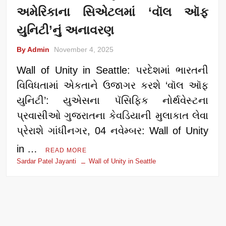
અમેરિકાના સિએટલમાં ‘વૉલ ઑફ
યુનિટી’નું અનાવરણ
By Admin
November 4, 2025
Wall of Unity in Seattle: પરદેશમાં ભારતની
વિવિધતામાં એકતાને ઉજાગર કરશે ‘વૉલ ઑફ
યુનિટી’: યુએસના પૅસિફિક નોર્થવેસ્ટના
પ્રવાસીઓ ગુજરાતના કેવડિયાની મુલાકાત લેવા
પ્રેરાશે ગાંધીનગર, 04 નવેમ્બર: Wall of Unity
in …
READ MORE
Sardar Patel Jayanti
Wall of Unity in Seattle