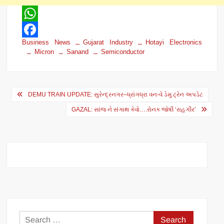
W
Business News
Gujarat Industry
Hotayi Electronics
h
F
Micron
Sanand
Semiconductor
a
a
t
c
Post
s
e
DEMU TRAIN UPDATE: સુરેન્દ્રનગર–ધ્રાંગધ્રા વન-વે ડેમુ ટ્રેન અપડેટ
navigation
A
b
GAZAL: સાંજ ને સંગાથ કેવો….રોનક જોષી ‘રાહગીર’
p
o
p
o
k
Search