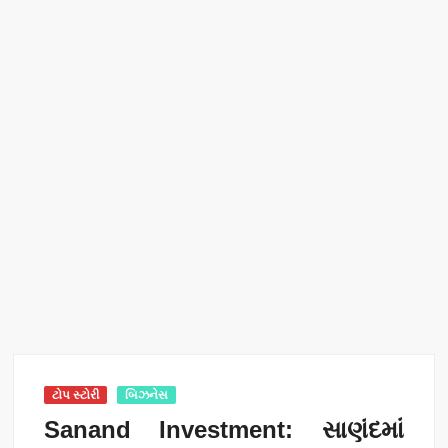
ટોપ સ્ટોરી
બિઝનેસ
Sanand Investment: સાણંદમાં