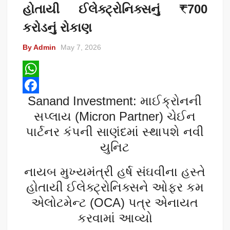
હોતાયી ઈલેક્ટ્રોનિક્સનું ₹700
કરોડનું રોકાણ
By Admin
May 7, 2026
W
Sanand Investment: માઈક્રોનની
h
F
સપ્લાય (Micron Partner) ચેઈન
a
a
પાર્ટનર કંપની સાણંદમાં સ્થાપશે નવી
t
c
યુનિટ
s
e
A
b
નાયબ મુખ્યમંત્રી હર્ષ સંઘવીના હસ્તે
p
o
હોતાયી ઈલેક્ટ્રોનિક્સને ઓફર કમ
p
o
એલોટમેન્ટ (OCA) પત્ર એનાયત
k
કરવામાં આવ્યો