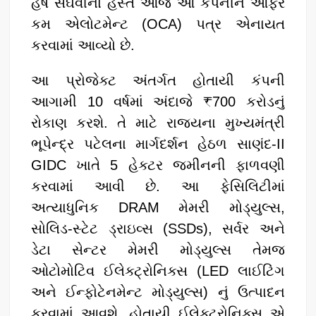
હર્ષ સંઘવીના હસ્તે આજે આ કંપનીને ઓફર
કમ એલોટમેન્ટ (OCA) પત્ર એનાયત
કરવામાં આવ્યો છે.
આ પ્રોજેક્ટ અંતર્ગત હોતાયી કંપની
આગામી 10 વર્ષમાં અંદાજે ₹700 કરોડનું
રોકાણ કરશે. તે માટે રાજ્યના મુખ્યમંત્રી
ભૂપેન્દ્ર પટેલના માર્ગદર્શન હેઠળ સાણંદ-II
GIDC ખાતે 5 હેક્ટર જમીનની ફાળવણી
કરવામાં આવી છે. આ ફેસિલિટીમાં
અત્યાધુનિક DRAM મેમરી મોડ્યુલ્સ,
સોલિડ-સ્ટેટ ડ્રાઇવ્સ (SSDs), સર્વર અને
ડેટા સેન્ટર મેમરી મોડ્યુલ્સ તેમજ
ઓટોમોટિવ ઈલેક્ટ્રોનિક્સ (LED લાઈટિંગ
અને ઈન્ફોટેનમેન્ટ મોડ્યુલ્સ) નું ઉત્પાદન
કરવામાં આવશે. હોતાયી ઈલેક્ટ્રોનિક્સ એ