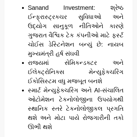
Sanand Investment: શ્રેષ્ઠ
ઈન્ફ્રાસ્ટ્રક્ચર સુવિધાઓ અને
ઉદ્યોગ સાનુકૂળ નીતિઓને કારણે
ગુજરાત વૈશ્વિક ટેક કંપનીઓ માટે ફર્સ્ટ
ચોઈસ ડેસ્ટિનેશન બન્યું છે: નાયબ
મુખ્યમંત્રી હર્ષ સંઘવી
રાજ્યમાં સેમિકન્ડક્ટર અને
ઈલેક્ટ્રોનિક્સ મેન્યુફેક્ચરિંગ
ઈકોસિસ્ટમ વધુ મજબૂત બનશે
સ્માર્ટ મેન્યુફેક્ચરિંગ અને AI-સંચાલિત
ઓટોમેશન ટેકનોલોજીના ઉપયોગથી
સ્થાનિક સ્તરે ટેકનોલોજીકલ પ્રગતિ
થશે અને મોટા પાયે રોજગારીની તકો
ઊભી થશે