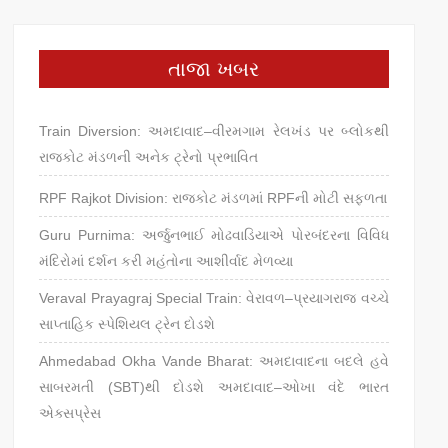
તાજા ખબર
Train Diversion: અમદાવાદ–વીરમગામ રેલખંડ પર બ્લોકથી
રાજકોટ મંડળની અનેક ટ્રેનો પ્રભાવિત
RPF Rajkot Division: રાજકોટ મંડળમાં RPFની મોટી સફળતા
Guru Purnima: અર્જુનભાઈ મોઢવાડિયાએ પોરબંદરના વિવિધ
મંદિરોમાં દર્શન કરી મહંતોના આશીર્વાદ મેળવ્યા
Veraval Prayagraj Special Train: વેરાવળ–પ્રયાગરાજ વચ્ચે
સાપ્તાહિક સ્પેશિયલ ટ્રેન દોડશે
Ahmedabad Okha Vande Bharat: અમદાવાદના બદલે હવે
સાબરમતી (SBT)થી દોડશે અમદાવાદ–ઓખા વંદે ભારત
એક્સપ્રેસ