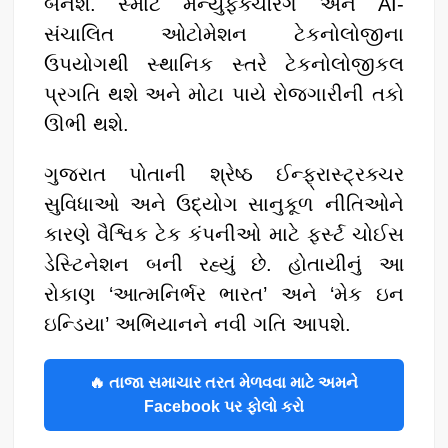
બનશે. સ્માર્ટ મેન્યુફેક્ચરિંગ અને AI-
સંચાલિત ઓટોમેશન ટેકનોલોજીના
ઉપયોગથી સ્થાનિક સ્તરે ટેકનોલોજીકલ
પ્રગતિ થશે અને મોટા પાયે રોજગારીની તકો
ઊભી થશે.
ગુજરાત પોતાની શ્રેષ્ઠ ઈન્ફ્રાસ્ટ્રક્ચર
સુવિધાઓ અને ઉદ્યોગ સાનુકૂળ નીતિઓને
કારણે વૈશ્વિક ટેક કંપનીઓ માટે ફર્સ્ટ ચોઈસ
ડેસ્ટિનેશન બની રહ્યું છે. હોતાયીનું આ
રોકાણ ‘આત્મનિર્ભર ભારત’ અને ‘મેક ઇન
ઇન્ડિયા’ અભિયાનને નવી ગતિ આપશે.
🔥 તાજા સમાચાર તરત મેળવવા માટે અમને
Facebook પર ફોલો કરો