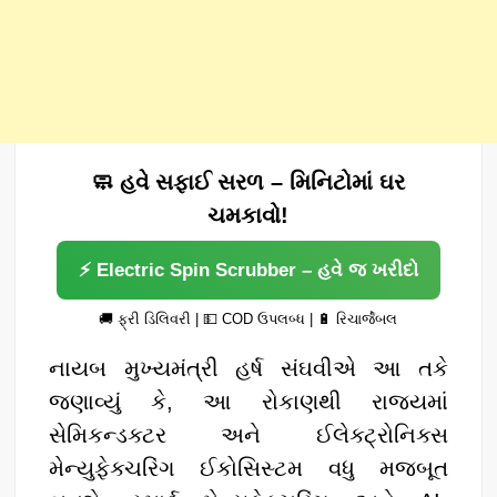
🧼 હવે સફાઈ સરળ – મિનિટોમાં ઘર
ચમકાવો!
⚡ Electric Spin Scrubber – હવે જ ખરીદો
🚚 ફ્રી ડિલિવરી | 💵 COD ઉપલબ્ધ | 🔋 રિચાર્જેબલ
નાયબ મુખ્યમંત્રી હર્ષ સંઘવીએ આ તકે
જણાવ્યું કે, આ રોકાણથી રાજ્યમાં
સેમિકન્ડક્ટર અને ઈલેક્ટ્રોનિક્સ
મેન્યુફેક્ચરિંગ ઈકોસિસ્ટમ વધુ મજબૂત