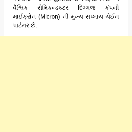
વૈશ્વિક સેમિકન્ડક્ટર દિગ્ગજ કંપની
માઈક્રોન (Micron) ની મુખ્ય સપ્લાય ચેઈન
પાર્ટનર છે.