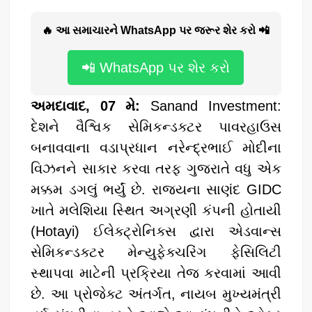
🔥 આ સમાચારને WhatsApp પર જરૂર શેર કરો 📲
📲 WhatsApp પર શેર કરો
અમદાવાદ, 07 મે:
Sanand Investment:
દેશને વૈશ્વિક સેમિકન્ડક્ટર પાવરહાઉસ
બનાવવાના વડાપ્રધાન નરેન્દ્રભાઈ મોદીના
વિઝનને સાકાર કરવા તરફ ગુજરાતે વધુ એક
મક્કમ ડગલું ભર્યું છે. રાજ્યના સાણંદ GIDC
ખાતે મલેશિયા સ્થિત અગ્રણી કંપની હોતાયી
(Hotayi) ઈલેક્ટ્રોનિક્સ દ્વારા એડવાન્સ
સેમિકન્ડક્ટર મેન્યુફેક્ચરિંગ ફેસિલિટી
સ્થાપવા માટેની પ્રક્રિયા તેજ કરવામાં આવી
છે. આ પ્રોજેક્ટ અંતર્ગત, નાયબ મુખ્યમંત્રી