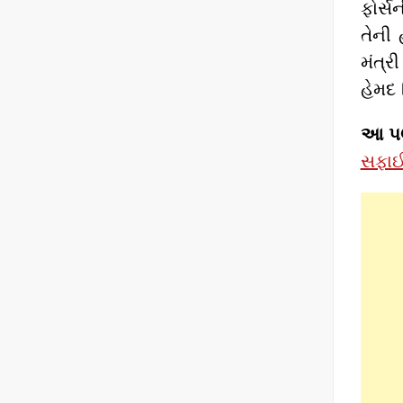
ફોર્સ
તેની
મંત્ર
હેમદ
આ પણ
સફા