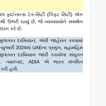
શનલ ફાઈનાન્સ ટેક-સિટી (ગિફ્ટ સિટી) એક
 ઉભરી રહ્યું છે, જે વ્યવસાયોને સમર્થન
દાન કરે છે.
ી મુલાકાત દરમિયાન, એવી જાહેરાત કરવામાં
ન્યુઆરી 2024માં UAEના પ્રમુખ, મહામહિમ
લાકાત દરમિયાન જારી કરાયેલા સંયુક્ત
ો. ત્યારબાદ, ADIA એ ભારત સંબંધિત
 કરી હતી.