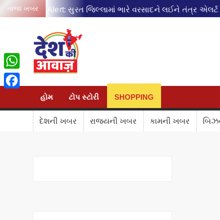
Skip
તાજા ખબર
Rain Alert: સુરત જિલ્લામાં ભારે વરસાદને લઈને તંત્ર એલર્ટ
P
to
content
DESH KI AA
WhatsApp
Facebook
હોમ
ટોપ સ્ટોરી
SHOPPING
દેશની ખબર
રાજ્યની ખબર
કામની ખબર
બિઝ