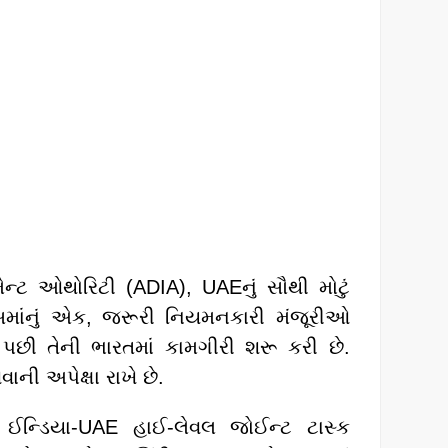
ેન્ટ ઓથોરિટી (ADIA), UAEનું સૌથી મોટું
ડ્સમાંનું એક, જરૂરી નિયમનકારી મંજૂરીઓ
 પછી તેની ભારતમાં કામગીરી શરૂ કરી છે.
ની અપેક્ષા રાખે છે.
ર ઈન્ડિયા-UAE હાઈ-લેવલ જોઈન્ટ ટાસ્ક