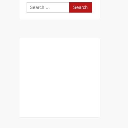
Search
for: