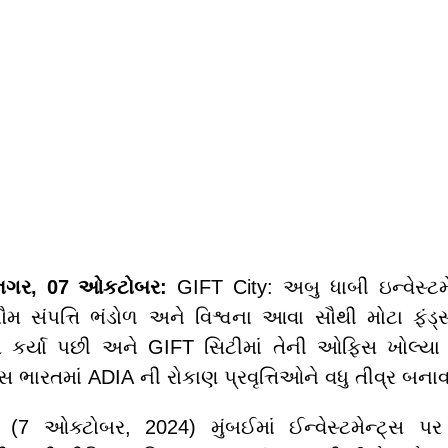
ીનગર, 07 ઓકટોબર:
GIFT City: અબુ ધાબી ઇન્વેસ્ટમ
વભૌમ સંપત્તિ ભંડોળ અને વિશ્વના આવા સૌથી મોટા ફં
પ્ત કર્યા પછી અને GIFT સિટીમાં તેની ઓફિસ ખોલ્યા
ભારતમાં ADIA ની રોકાણ પ્રવૃત્તિઓને વધુ તીવ્ર બનાવવા
(7 ઓક્ટોબર, 2024) મુંબઈમાં ઈન્વેસ્ટમેન્ટ્સ પ