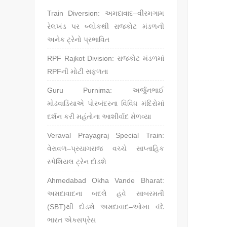
p
o
Train Diversion: અમદાવાદ–વીરમગામ
p
o
રેલખંડ પર બ્લોકથી રાજકોટ મંડળની
અનેક ટ્રેનો પ્રભાવિત
k
RPF Rajkot Division: રાજકોટ મંડળમાં
RPFની મોટી સફળતા
Guru Purnima: અર્જુનભાઈ
મોઢવાડિયાએ પોરબંદરના વિવિધ મંદિરોમાં
દર્શન કરી મહંતોના આશીર્વાદ મેળવ્યા
Veraval Prayagraj Special Train:
વેરાવળ–પ્રયાગરાજ વચ્ચે સાપ્તાહિક
સ્પેશિયલ ટ્રેન દોડશે
Ahmedabad Okha Vande Bharat:
અમદાવાદના બદલે હવે સાબરમતી
(SBT)થી દોડશે અમદાવાદ–ઓખા વંદે
ભારત એક્સપ્રેસ