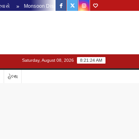
Facebook
Twitter
Instagram
Youtube
Monsoon Disaster Management Review Meeting: ચોમાસા પૂર્વ
Saturday, August 08, 2026
8:21:24 AM
હેલ્થ