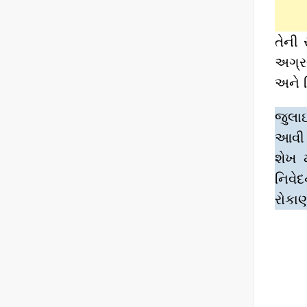
તેની
અગ્ર
અને વ
જુલાઈ
આવી 
શેખ 
નિવે
રોકાણ