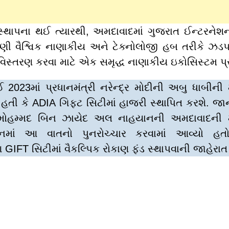
 સ્થાપના થઈ ત્યારથી, અમદાવાદમાં ગુજરાત ઈન્ટરને
ણી વૈશ્વિક નાણાકીય અને ટેક્નોલોજી હબ તરીકે ઝડપથી
િસ્તરણ કરવા માટે એક સમૃદ્ધ નાણાકીય ઇકોસિસ્ટમ પ્ર
 2023માં પ્રધાનમંત્રી નરેન્દ્ર મોદીની અબુ ધાબીન
હતી કે ADIA ગિફ્ટ સિટીમાં હાજરી સ્થાપિત કરશે. જા
મોહમ્મદ બિન ઝાયેદ અલ નાહયાનની અમદાવાદની મુ
દનમાં આ વાતનો પુનરોચ્ચાર કરવામાં આવ્યો હત
 GIFT સિટીમાં વૈકલ્પિક રોકાણ ફંડ સ્થાપવાની જાહેરાત