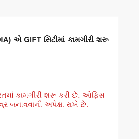
ADIA) એ GIFT સિટીમાં કામગીરી શરૂ
ારતમાં કામગીરી શરૂ કરી છે. ઓફિસ
્ર બનાવવાની અપેક્ષા રાખે છે.