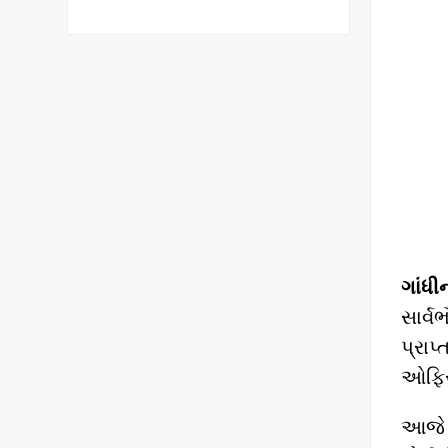
ગાંધ
સાર્
પ્રા
ઓફિસ 
આજે 