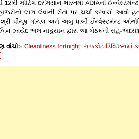
ની 12મી મીટિંગ દરમિયાન ભારતમાં ADIAની ઈન્વેસ્ટમેન્ટ
 હાજરીનો લાભ લેવાની રીતો પર ચર્ચા કરવામાં આવી 
ી શ્રી પીયૂષ ગોયલ અને અબુ ધાબી ઈન્વેસ્ટમેન્ટ ઓથો
 બિન ઝાયેદ અલ નાહયાન દ્વારા આ બેઠકની સહ-અધ્યક્
 વાંચો:-
Cleanliness fortnight: રાજકોટ ડિવિઝનમાં કર્
ઈ