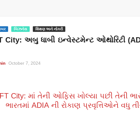
ખબર
બિઝનેસ
શિક્ષણ અને નોકરી
 City: અબુ ધાબી ઇન્વેસ્ટમેન્ટ ઓથોરિટી (
min
October 7, 2024
T City: માં તેની ઓફિસ ખોલ્યા પછી તેની ભ
ભારતમાં ADIA ની રોકાણ પ્રવૃત્તિઓને વધુ તીવ