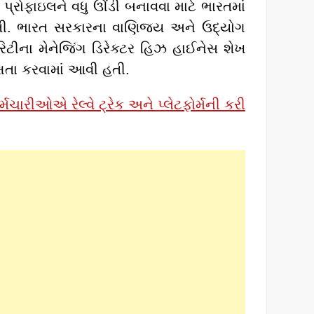
 પ્રોફાઇલને વધુ ઊંડી બનાવવા માટે ભારતમાં
હતી. ભારત સરકારના વાણિજ્ય અને ઉદ્યોગ
રિટીના મેનેજિંગ ડિરેક્ટર હિઝ હાઈનેસ શેખ
ષતા કરવામાં આવી હતી.
મચારીઓએ રેલ્વે ટ્રેક અને પ્લેટફોર્મની કરી