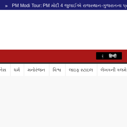
M Modi Tour: PM મોદી 4 જુલાઈએ રાજસ્થાન-ગુજરાતના પ્રવાસે
WAZ
ગુજરાતી
हिन्दी
નેસ
ધર્મ
મનોરંજન
વિશ્વ
લાઇફ સ્ટાઇલ
લેખકની કલમે