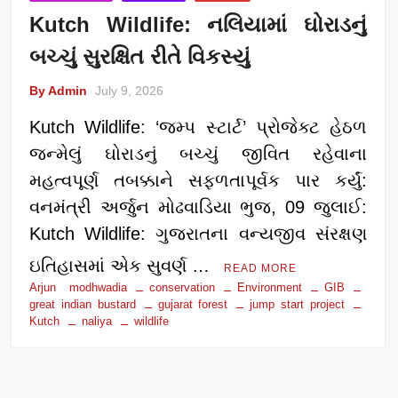
Kutch Wildlife: નલિયામાં ઘોરાડનું
બચ્ચું સુરક્ષિત રીતે વિકસ્યું
By Admin
July 9, 2026
Kutch Wildlife: ‘જમ્પ સ્ટાર્ટ’ પ્રોજેક્ટ હેઠળ
જન્મેલું ઘોરાડનું બચ્ચું જીવિત રહેવાના
મહત્વપૂર્ણ તબક્કાને સફળતાપૂર્વક પાર કર્યું:
વનમંત્રી અર્જુન મોઢવાડિયા ભુજ, 09 જુલાઈ:
Kutch Wildlife: ગુજરાતના વન્યજીવ સંરક્ષણ
ઇતિહાસમાં એક સુવર્ણ …
READ MORE
Arjun modhwadia
conservation
Environment
GIB
great indian bustard
gujarat forest
jump start project
Kutch
naliya
wildlife