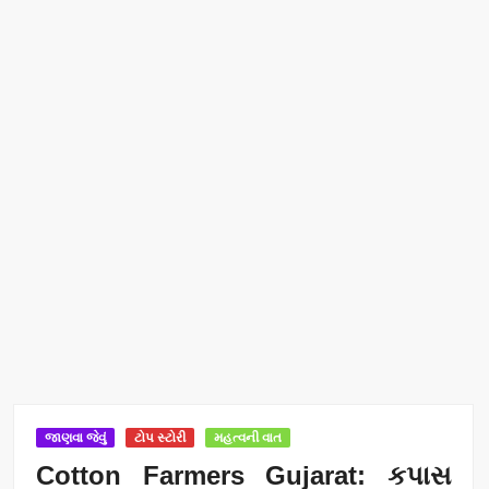
જાણવા જેવું
ટોપ સ્ટોરી
મહત્વની વાત
Cotton Farmers Gujarat: કપાસ