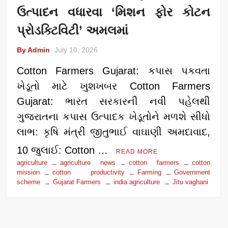
ઉત્પાદન વધારવા ‘મિશન ફોર કોટન
પ્રોડક્ટિવિટી’ અમલમાં
By Admin
July 10, 2026
Cotton Farmers Gujarat: કપાસ પકવતા
ખેડૂતો માટે ખુશખબર Cotton Farmers
Gujarat: ભારત સરકારની નવી પહેલથી
ગુજરાતના કપાસ ઉત્પાદક ખેડૂતોને મળશે સીધો
લાભ: કૃષિ મંત્રી જીતુભાઈ વાઘાણી અમદાવાદ,
10 જુલાઈ: Cotton …
READ MORE
agriculture
agriculture news
cotton farmers
cotton
mission
cotton productivity
Farming
Government
scheme
Gujarat Farmers
india agriculture
Jitu vaghani