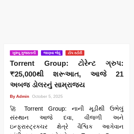
ખુશ્બૂ ગુજરાતની
જાણવા જેવું
ટોપ સ્ટોરી
Torrent Group: ટોરેન્ટ ગ્રુપ:
₹25,000થી શરૂઆત, આજે 21
અબજ ડોલરનું સામ્રાજ્ય
By Admin
October 5, 2025
🚀 Torrent Group: નાની મૂડીથી ઉભેલું
સંસ્થાન આજે દવા, વીજળી અને
ઇન્ફ્રાસ્ટ્રક્ચર ક્ષેત્રે વૈશ્વિક આગેવાન