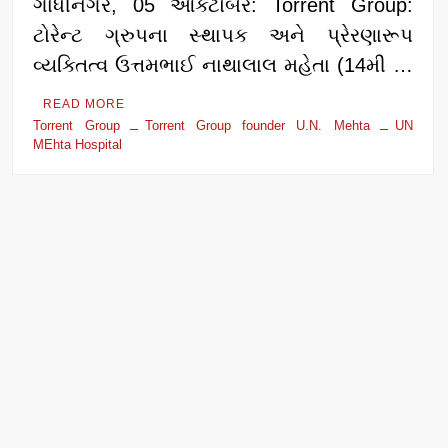
ગાંધીનગર, 05 ઓક્ટોબર: Torrent Group:
ટોરેન્ટ ગ્રુપના સ્થાપક અને પ્રેરણારૂપ
વ્યક્તિત્વ ઉત્તમભાઈ નાથાલાલ મહેતા (14મી …
READ MORE
Torrent Group
Torrent Group founder U.N. Mehta
UN
MEhta Hospital