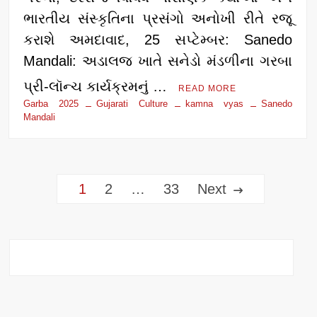
ભારતીય સંસ્કૃતિના પ્રસંગો અનોખી રીતે રજૂ
કરાશે અમદાવાદ, 25 સપ્ટેમ્બર: Sanedo
Mandali: અડાલજ ખાતે સનેડો મંડળીના ગરબા
પ્રી-લૉન્ચ કાર્યક્રમનું …
READ MORE
Garba 2025
Gujarati Culture
kamna vyas
Sanedo
Mandali
Posts
1
2
…
33
Next
pagination