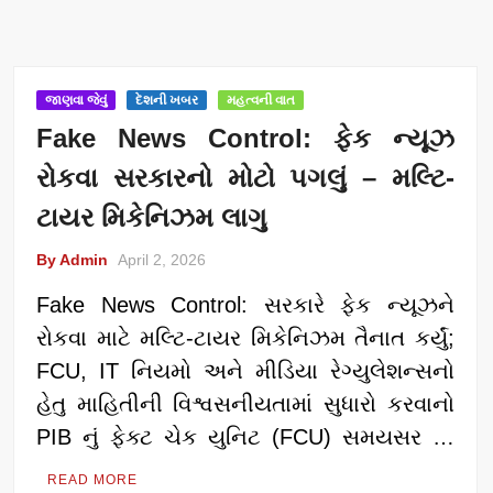
જાણવા જેવું
દેશની ખબર
મહત્વની વાત
Fake News Control: ફેક ન્યૂઝ
રોકવા સરકારનો મોટો પગલું – મલ્ટિ-
ટાયર મિકેનિઝમ લાગુ
By Admin
April 2, 2026
Fake News Control: સરકારે ફેક ન્યૂઝને
રોકવા માટે મલ્ટિ-ટાયર મિકેનિઝમ તૈનાત કર્યું;
FCU, IT નિયમો અને મીડિયા રેગ્યુલેશન્સનો
હેતુ માહિતીની વિશ્વસનીયતામાં સુધારો કરવાનો
PIB નું ફેક્ટ ચેક યુનિટ (FCU) સમયસર …
READ MORE