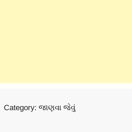
Category:
જાણવા જેવું