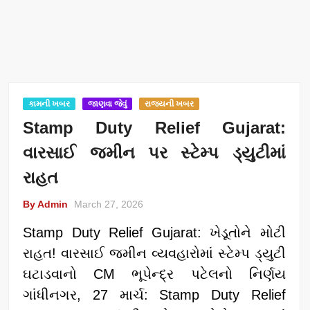
કામની ખબર
જાણવા જેવું
રાજ્યની ખબર
Stamp Duty Relief Gujarat:
વારસાઈ જમીન પર સ્ટેમ્પ ડ્યુટીમાં
રાહત
By Admin
March 27, 2026
Stamp Duty Relief Gujarat: ખેડૂતોને મોટી
રાહત! વારસાઈ જમીન વ્યવહારોમાં સ્ટેમ્પ ડ્યુટી
ઘટાડવાનો CM ભૂપેન્દ્ર પટેલનો નિર્ણય
ગાંધીનગર, 27 માર્ચ: Stamp Duty Relief