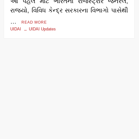
આ પહેલ માટે ભારતના રજિસ્ટ્રાર જનરલ,
રાજ્યો, વિવિધ કેન્દ્ર સરકારના વિભાગો પાસેથી
…
READ MORE
UIDAI
UIDAI Updates