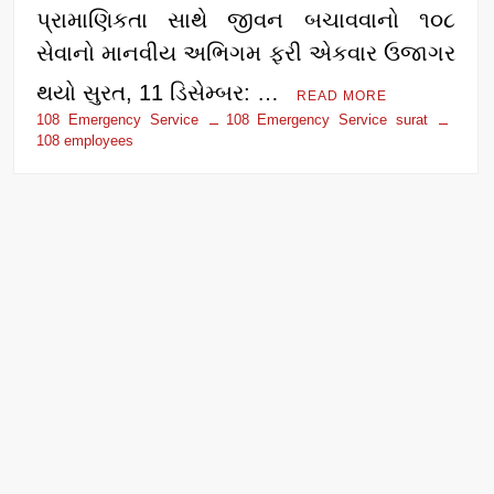
પ્રામાણિકતા સાથે જીવન બચાવવાનો ૧૦૮
સેવાનો માનવીય અભિગમ ફરી એકવાર ઉજાગર
થયો સુરત, 11 ડિસેમ્બર: …
READ MORE
108 Emergency Service
108 Emergency Service surat
108 employees