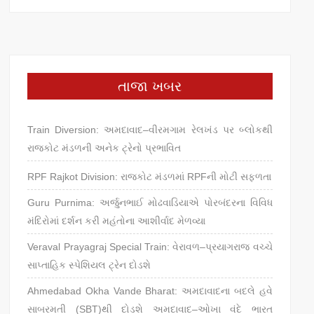
તાજા ખબર
Train Diversion: અમદાવાદ–વીરમગામ રેલખંડ પર બ્લોકથી
રાજકોટ મંડળની અનેક ટ્રેનો પ્રભાવિત
RPF Rajkot Division: રાજકોટ મંડળમાં RPFની મોટી સફળતા
Guru Purnima: અર્જુનભાઈ મોઢવાડિયાએ પોરબંદરના વિવિધ
મંદિરોમાં દર્શન કરી મહંતોના આશીર્વાદ મેળવ્યા
Veraval Prayagraj Special Train: વેરાવળ–પ્રયાગરાજ વચ્ચે
સાપ્તાહિક સ્પેશિયલ ટ્રેન દોડશે
Ahmedabad Okha Vande Bharat: અમદાવાદના બદલે હવે
સાબરમતી (SBT)થી દોડશે અમદાવાદ–ઓખા વંદે ભારત