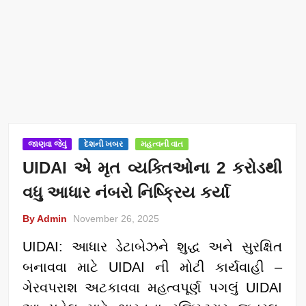
જાણવા જેવું
દેશની ખબર
મહત્વની વાત
UIDAI એ મૃત વ્યક્તિઓના 2 કરોડથી
વધુ આધાર નંબરો નિષ્ક્રિય કર્યા
By Admin
November 26, 2025
UIDAI: આધાર ડેટાબેઝને શુદ્ધ અને સુરક્ષિત
બનાવવા માટે UIDAI ની મોટી કાર્યવાહી –
ગેરવપરાશ અટકાવવા મહત્વપૂર્ણ પગલું UIDAI