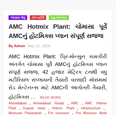
જાણવા જેવું
ટોપ સ્ટોરી
મહત્વની વાત
AMC Hotmix Plant: ચોમાસા પૂર્વે
AMCનું હોટમિક્સ પ્લાન સંપૂર્ણ સજ્જ
By Admin
May 12, 2026
AMC Hotmix Plant: પ્રિ-મોન્સુન કામગીરી
અંતર્ગત ચોમાસા પૂર્વે AMCનું હોટમિક્સ પ્લાન
સંપૂર્ણ સજ્જ, 42 હજાર મેટ્રિક ટનથી વધુ
મટીરિયલ સપ્લાયની તૈયારી વરસાદી મોસમમાં
રોડ મેન્ટેનન્સ માટે AMCની આગોતરી તૈયારી,
હોટમિક્સ …
READ MORE
Ahmedabad
Ahmedabad Roads
AMC
AMC Hotmix
Plant
Gujarat news
Hotmix Plant
infrastructure
Monsoon Preparation
Pre monsoon
Pre Monsoon Work