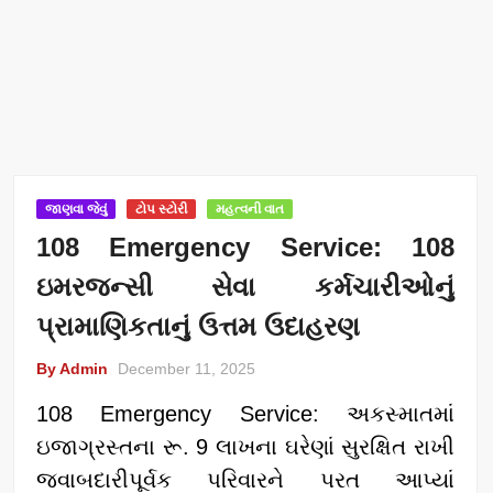
જાણવા જેવું
ટોપ સ્ટોરી
મહત્વની વાત
108 Emergency Service: 108
ઇમરજન્સી સેવા કર્મચારીઓનું
પ્રામાણિકતાનું ઉત્તમ ઉદાહરણ
By Admin
December 11, 2025
108 Emergency Service: અકસ્માતમાં
ઇજાગ્રસ્તના રૂ. 9 લાખના ઘરેણાં સુરક્ષિત રાખી
જવાબદારીપૂર્વક પરિવારને પરત આપ્યાં