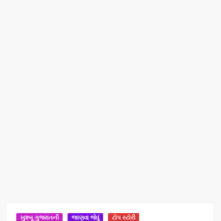
ખુશ્બૂ ગુજરાતની
જાણવા જેવું
ટોપ સ્ટોરી