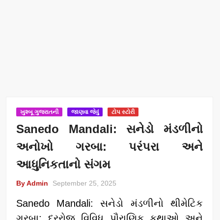
ખુશ્બૂ ગુજરાતની
જાણવા જેવું
ટોપ સ્ટોરી
Sanedo Mandali: સનેડો મંડળીનો
અનોખો ગરબા: પરંપરા અને
આધુનિકતાનો સંગમ
By Admin
September 25, 2025
Sanedo Mandali: સનેડો મંડળીનો થીમેટિક
ગરબા; દરરોજ વિવિધ પૌરાણિક કથાઓ અને