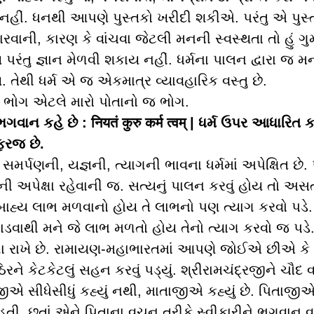
નહીં. ધનથી આપણે પુસ્તકો ખરીદી શકીએ. પરંતુ એ પુસ્ત
વાની, કારણ કે વાંચવા જેટલી મનની સ્વસ્થતા તો હું ગુમ
પરંતુ જ્ઞાન મેળવી શકાય નહીં. ધર્મના પાલન દ્વારા જ મન
 તેથી ધર્મ એ જ એકમાત્ર વ્યાવહારિક વસ્તુ છે.
ો ભોગ એટલે મારો પોતાનો જ ભોગ.
ભગવાન કહે છે : नियतं कुरु कर्म त्वम् | ધર્મ ઉપર આધારિત
ફરજ છે.
મર્પણની, યજ્ઞની, ત્યાગની ભાવના ધર્મમાં અપેક્ષિત છે.
ની અપેક્ષા રહેવાની જ. સત્યનું પાલન કરવું હોય તો અ
બાહ્ય લાભ મળવાનો હોય તે લાભનો પણ ત્યાગ કરવો પડે.
ાડવાથી મને જે લાભ મળતો હોય તેનો ત્યાગ કરવો જ પડે. 
ષા રાખે છે. રામાયણ-મહાભારતમાં આપણે જોઈએ છીએ કે સ
્ઠિરને કેટકેટલું સહન કરવું પડ્યું. શ્રીરામચંદ્રજીને ચૌ
ીએ સીધેસીધું કહ્યું નથી, માતાજીએ કહ્યું છે. પિતાજીએ
હતી. છતાં એને પિતાના વચન તરીકે સ્વીકારીને ભગવાન 