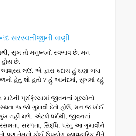
માનંદ સરસ્વતીજી
ની વાણી
થી, સુખ તો મનુષ્યનો સ્વભાવ છે. મન
 હોય છે.
 આશ્રય લઉં. એ દ્વારા કદાચ હું ઘણા બધા
ો હેતુ શો હતો ? હું આનંદમાં, સુખમાં રહું
તિ માટેની પ્રક્રિયામાં જીવનનાં મૂલ્યોનો
સ્વસ્થતા જ જો ગુમાવી દેતો હોઉં, મન જ ખોઈ
સુખ નહીં મળે. એટલે ધર્મથી, જીવનનાં
્રસન્નતા, સરળતા, સિદ્ધિ. પરંતુ આ ગુમાવીને
એ તો પણ તેમનો કોઈ ઉપયોગ વ્યાવહારિક રીતે