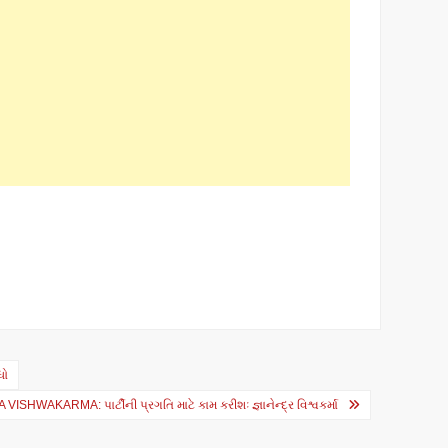
ધો
HWAKARMA: પાર્ટીની પ્રગતિ માટે કામ કરીશઃ જ્ઞાનેન્દ્ર વિશ્વકર્મા