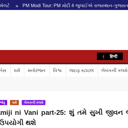
PM Modi Tour: PM મોદી 4 જુલાઈએ રાજસ્થાન-ગુજરાતના પ્રવ
WAZ
ગુજરાતી
हिन्दी
નેસ
ધર્મ
મનોરંજન
વિશ્વ
લાઇફ સ્ટાઇલ
લેખકની કલમે
ેવું
ધર્મ
લેખકની કલમે
iji ni Vani part-25: શું તમે સુખી જીવન
 ઉપયોગી થશે