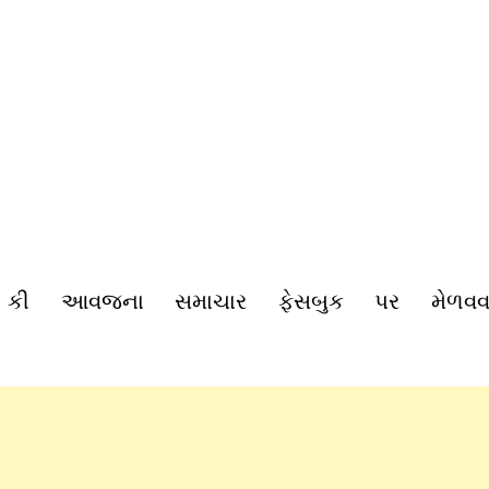
 કી આવજના સમાચાર ફેસબુક પર મેળવવ