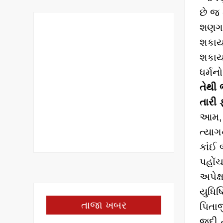
છે જ 
શણગાર
શકાય 
શકાય.
ધર્મન
તેથી 
તારી 
આમ, સ
ત્યાગ
કાંઈ 
પહોંચ
અપેક્
યુધિષ
તાજા ખબર
પિતાજ
જુદી 