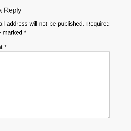
a Reply
il address will not be published.
Required
re marked
*
nt
*