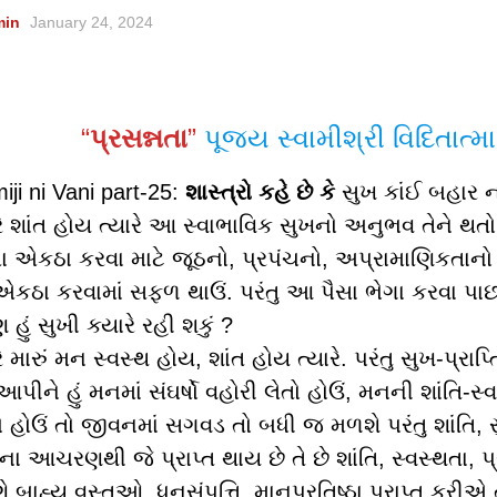
min
January 24, 2024
“
પ્રસન્નતા
”
પૂજય સ્વામીશ્રી વિદિતાત્
ji ni Vani part-25:
શાસ્ત્રો કહે છે કે
સુખ કાંઈ બહાર ન
ે શાંત હોય ત્યારે આ સ્વાભાવિક સુખનો અનુભવ તેને થતો
ૈસા એકઠા કરવા માટે જૂઠનો, પ્રપંચનો, અપ્રામાણિકતાનો
એકઠા કરવામાં સફળ થાઉં. પરંતુ આ પૈસા ભેગા કરવા પાછળન
 હું સુખી ક્યારે રહી શકું ?
ે મારું મન સ્વસ્થ હોય, શાંત હોય ત્યારે. પરંતુ સુખ-પ્રાપ્
પીને હું મનમાં સંઘર્ષો વહોરી લેતો હોઉં, મનની શાંતિ-
 હોઉં તો જીવનમાં સગવડ તો બધી જ મળશે પરંતુ શાંતિ, 
ોના આચરણથી જે પ્રાપ્ત થાય છે તે છે શાંતિ, સ્વસ્થતા, પ
બાહ્ય વસ્તુઓ, ધનસંપત્તિ, માનપ્રતિષ્ઠા પ્રાપ્ત કરી