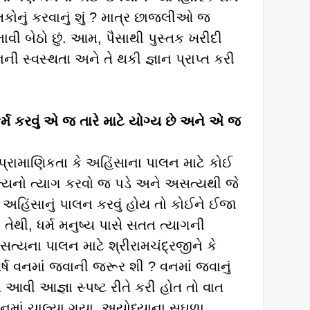
કોનું કરવાનું શું ? માત્ર છાજલીઓ જ
ાવી બેઠો છું. આમ, પૈસાથી પુસ્તક ખરીદી
ની સ્વસ્થતા અને તે થકી જ્ઞાન પ્રાપ્ત કરી
 કર્મ કરવું એ જ તારે માટે યોગ્ય છે અને એ જ
 પ્રામાણિકતા કે અહિંસાના પાલન માટે કોઈ
સત્યનો ત્યાગ કરવો જ પડે અને અસત્યથી જે
 અહિંસાનું પાલન કરવું હોય તો કોઈને ઈજા
તેથી, ધર્મ મનુષ્ય પાસે સતત ત્યાગની
ત્યના પાલન માટે શ્રીરામચંદ્રજીને કે
દ વર્ષ વનમાં જવાની જરૂર શી ? વનમાં જવાનું
 આવી આજ્ઞા સ્પષ્ટ રીતે કરી હોત તો વાત
વનમાં ચાલ્યા ગયા. અયોધ્યાના સઘળા