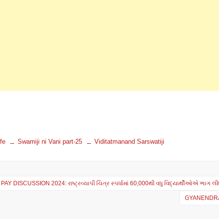
fe
Swamiji ni Vani part-25
Viditatmanand Sarswatiji
AY DISCUSSION 2024: રાષ્ટ્રવ્યાપી ચિત્ર સ્પર્ધામાં 60,000થી વધુ વિદ્યાર્થીઓએ ભાગ લી
ation
GYANENDRA VIS