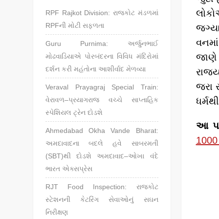
લોકોએ
RPF Rajkot Division: રાજકોટ મંડળમાં
RPFની મોટી સફળતા
જગ્યા
વનમાં
Guru Purnima: અર્જુનભાઈ
જાણે 
મોઢવાડિયાએ પોરબંદરના વિવિધ મંદિરોમાં
દર્શન કરી મહંતોના આશીર્વાદ મેળવ્યા
રાજ્ય
જરા સ
Veraval Prayagraj Special Train:
વેરાવળ–પ્રયાગરાજ વચ્ચે સાપ્તાહિક
ધર્મ
સ્પેશિયલ ટ્રેન દોડશે
આ પણ
Ahmedabad Okha Vande Bharat:
1000 
અમદાવાદના બદલે હવે સાબરમતી
(SBT)થી દોડશે અમદાવાદ–ઓખા વંદે
ભારત એક્સપ્રેસ
RJT Food Inspection: રાજકોટ
સ્ટેશનની કેટરિંગ સેવાઓનું સઘન
નિરીક્ષણ