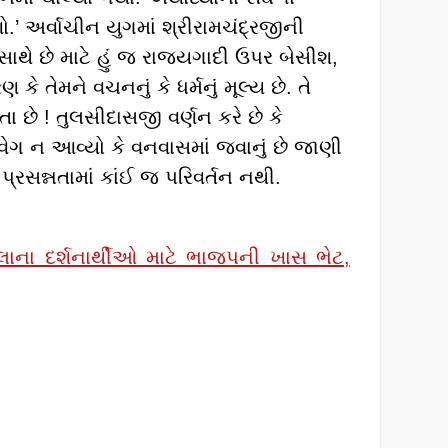
.’ અર્વાચીન યુગમાં શ્રીરામચંદ્રજીની
થે છે માટે હું જ રાજ્યગાદી ઉપર બેસીશ,
કે તેમને વચનનું કે ધર્મનું મૂલ્ય છે. તે
તા છે ! તુલસીદાસજી વર્ણન કરે છે કે
વેગ ન આવ્યો કે વનવાસમાં જવાનું છે જાણી
્રસન્નતામાં કાંઈ જ પરિવર્તન નથી.
ના દર્શનાર્થીઓ માટે ભાજપની ખાસ ભેટ,