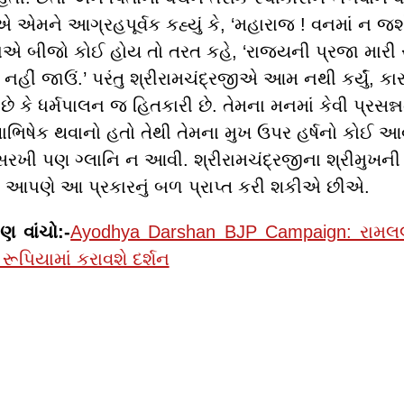
 એમને આગ્રહપૂર્વક કહ્યું કે, ‘મહારાજ ! વનમાં ન જશો
એ બીજો કોઈ હોય તો તરત કહે, ‘રાજ્યની પ્રજા મારી સા
 નહીં જાઉં.’ પરંતુ શ્રીરામચંદ્રજીએ આમ નથી કર્યું, કારણ 
છે કે ધર્મપાલન જ હિતકારી છે. તેમના મનમાં કેવી પ્રસન્ન
ાભિષેક થવાનો હતો તેથી તેમના મુખ ઉપર હર્ષનો કોઈ આ
રખી પણ ગ્લાનિ ન આવી. શ્રીરામચંદ્રજીના શ્રીમુખની પ
થી આપણે આ પ્રકારનું બળ પ્રાપ્ત કરી શકીએ છીએ.
 વાંચો:-
Ayodhya Darshan BJP Campaign: રામલલા
રૂપિયામાં કરાવશે દર્શન