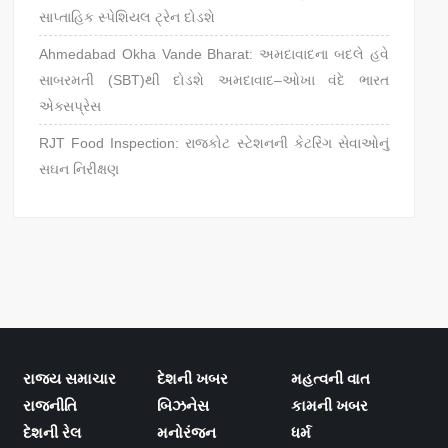
સાપ્તાહિક સ્પેશિયલ ટ્રેન દોડશે
Ahmedabad Okha Vande Bharat: અમદાવાદના બદલે હવે
સાબરમતી (SBT)થી દોડશે અમદાવાદ–ઓખા વંદે ભારત
એક્સપ્રેસ
RJT Food Inspection: રાજકોટ સ્ટેશનની કેટરિંગ સેવાઓનું
સઘન નિરીક્ષણ
રાજ્ય સમાચાર
દેશની ખબર
મહત્વની વાત
રાજનીતિ
બિઝનેસ
કામની ખબર
દેશની રેલ
મનોરંજન
ધર્મ