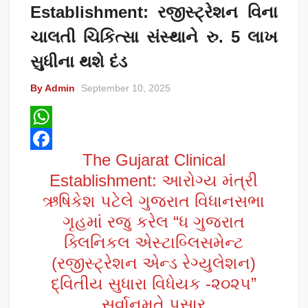
Establishment: રજીસ્ટ્રેશન વિના
ચાલતી ચિકિત્સા સંસ્થાને રુ. 5 લાખ
સુધીના થશે દંડ
By Admin
September 10, 2025
W
The Gujarat Clinical
h
F
Establishment: આરોગ્ય મંત્રી
a
a
ઋષિકેશ પટેલે ગુજરાત વિધાનસભા
t
c
ગૃહમાં રજુ કરેલ “ધ ગુજરાત
s
e
ક્લિનિકલ એસ્ટાબ્લિસમેન્ટ
A
b
(રજીસ્ટ્રેશન એન્ડ રેગ્યુલેશન)
p
o
દ્વિતીય સુધારા વિધેયક -૨૦૨૫”
p
o
સર્વાનુમતે પસાર