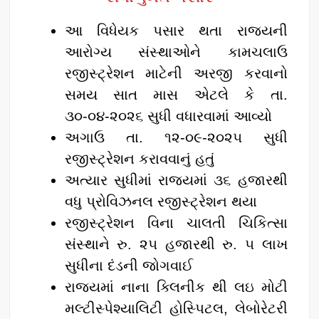
k
આ વિધેયક પસાર થતા રાજ્યની
આરોગ્ય સંસ્થાઓને કામચલાઉ
રજીસ્ટ્રેશન માટેની અરજી કરવાનો
સમય સાત માસ એટલે કે તા.
૩૦-૦૪-૨૦૨૬ સુધી વધારવામાં આવ્યો
અગાઉ તા. ૧૨-૦૯-૨૦૨૫ સુધી
રજીસ્ટ્રેશન કરાવવાનું હતું
અત્યાર સુધીમાં રાજ્યમાં ૩૬ હજારથી
વધુ પ્રોવિઝનલ રજીસ્ટ્રેશન થયા
રજીસ્ટ્રેશન વિના ચાલતી ચિકિત્સા
સંસ્થાને રુ. ૨૫ હજારથી રુ. ૫ લાખ
સુધીના દંડની જોગવાઈ
રાજ્યમાં નાના ક્લિનીક થી લઇ મોટી
મલ્ટીસ્પેશ્યાલિટી હોસ્પિટલ, લેબોરેટરી