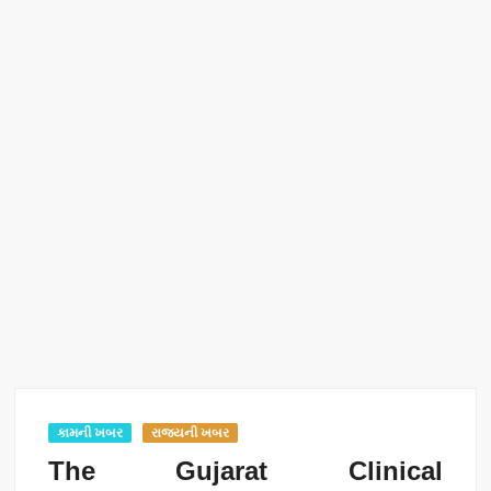
કામની ખબર
રાજ્યની ખબર
The Gujarat Clinical