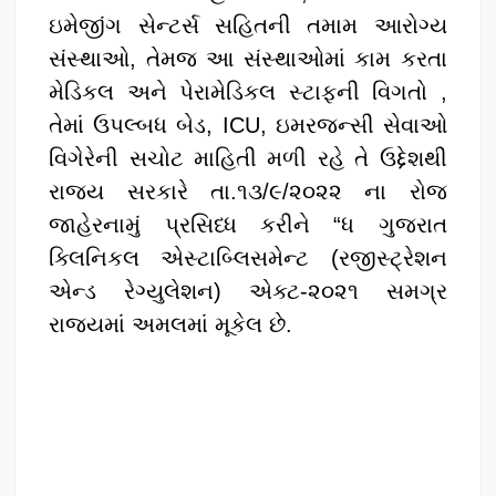
ઇમેજીંગ સેન્ટર્સ સહિતની તમામ આરોગ્ય
સંસ્થાઓ, તેમજ આ સંસ્થાઓમાં કામ કરતા
મેડિકલ અને પેરામેડિકલ સ્ટાફની વિગતો ,
તેમાં ઉપલ્બધ બેડ, ICU, ઇમરજન્સી સેવાઓ
વિગેરેની સચોટ માહિતી મળી રહે તે ઉદ્દેશથી
રાજય સરકારે તા.૧૩/૯/૨૦૨૨ ના રોજ
જાહેરનામું પ્રસિધ્ધ કરીને “ધ ગુજરાત
ક્લિનિકલ એસ્ટાબ્લિસમેન્ટ (રજીસ્ટ્રેશન
એન્ડ રેગ્યુલેશન) એક્ટ-૨૦૨૧ સમગ્ર
રાજયમાં અમલમાં મૂકેલ છે.