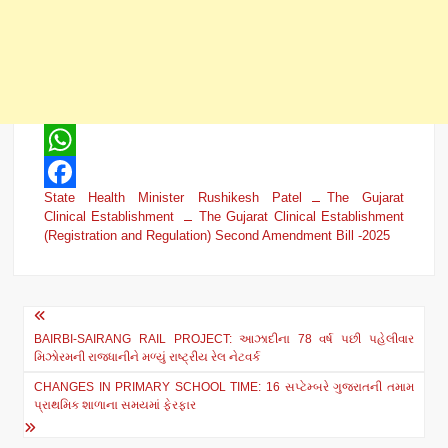
W
State Health Minister Rushikesh Patel
The Gujarat
h
F
Clinical Establishment
The Gujarat Clinical Establishment
a
a
(Registration and Regulation) Second Amendment Bill -2025
t
c
s
e
Post
A
b
BAIRBI-SAIRANG RAIL PROJECT: આઝાદીના 78 વર્ષ પછી પહેલીવાર
navigation
મિઝોરમની રાજધાનીને મળ્યું રાષ્ટ્રીય રેલ નેટવર્ક
p
o
CHANGES IN PRIMARY SCHOOL TIME: 16 સપ્ટેમ્બરે ગુજરાતની તમામ
p
o
પ્રાથમિક શાળાના સમયમાં ફેરફાર
k