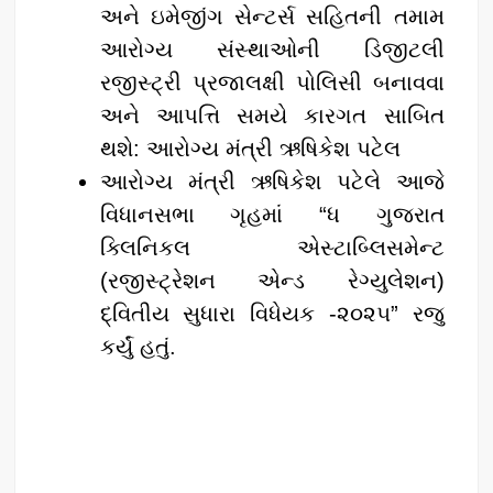
અને ઇમેજીંગ સેન્ટર્સ સહિતની તમામ
આરોગ્ય સંસ્થાઓની ડિજીટલી
રજીસ્ટ્રી પ્રજાલક્ષી પોલિસી બનાવવા
અને આપત્તિ સમયે કારગત સાબિત
થશે: આરોગ્ય મંત્રી ઋષિકેશ પટેલ
આરોગ્ય મંત્રી ઋષિકેશ પટેલે આજે
વિધાનસભા ગૃહમાં “ધ ગુજરાત
ક્લિનિકલ એસ્ટાબ્લિસમેન્ટ
(રજીસ્ટ્રેશન એન્ડ રેગ્યુલેશન)
દ્વિતીય સુધારા વિધેયક -૨૦૨૫” રજુ
કર્યું હતું.