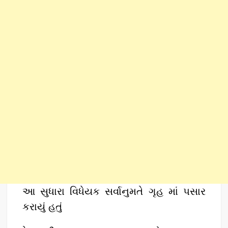
આ સુધારા વિધેયક સર્વાનુમતે ગૃહ માં પસાર
કરાયું હતું