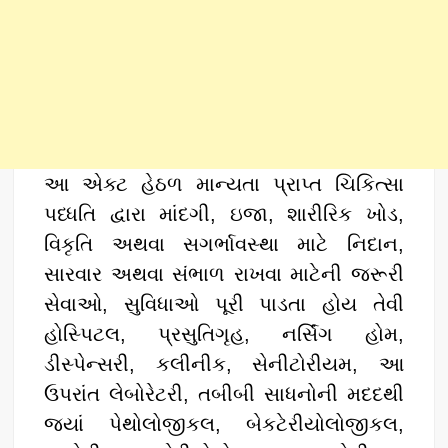
આ એક્ટ હેઠળ માન્યતા પ્રાપ્ત ચિકિત્સા
પધ્ધતિ દ્વારા માંદગી, ઇજા, શારીરિક ખોડ,
વિકૃતિ અથવા સગર્ભાવસ્થા માટે નિદાન,
સારવાર અથવા સંભાળ રાખવા માટેની જરૂરી
સેવાઓ, સુવિધાઓ પૂરી પાડતા હોય તેવી
હોસ્પિટલ, પ્રસુતિગૃહ, નર્સિંગ હોમ,
ડીસ્પેન્સરી, કલીનીક, સેનીટોરીયમ, આ
ઉપરાંત લેબોરેટરી, તબીબી સાધનોની મદદથી
જ્યાં પેથોલોજીકલ, બેકટેરીયોલોજીકલ,