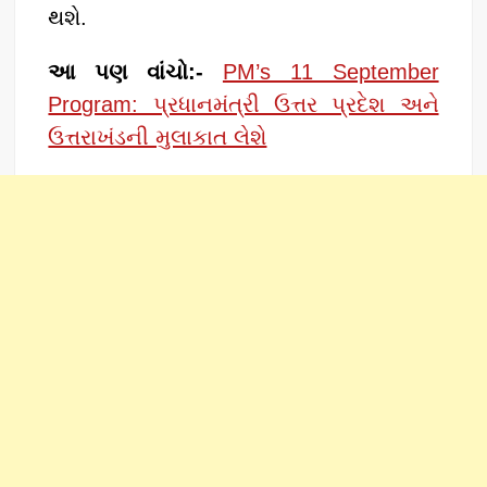
થશે.
આ પણ વાંચો:-
PM’s 11 September
Program: પ્રધાનમંત્રી ઉત્તર પ્રદેશ અને
ઉત્તરાખંડની મુલાકાત લેશે