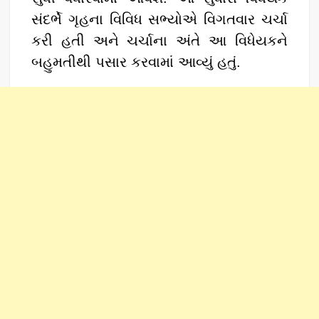
સંદર્ભે ગૃહના વિવિધ સભ્યોએ વિગતવાર ચર્ચા
કરી હતી અને ચર્ચાના અંતે આ વિધેયકને
બહુમતીથી પસાર કરવામાં આવ્યું હતું.