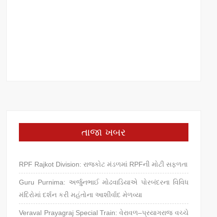
તાજા ખબર
RPF Rajkot Division: રાજકોટ મંડળમાં RPFની મોટી સફળતા
Guru Purnima: અર્જુનભાઈ મોઢવાડિયાએ પોરબંદરના વિવિધ
મંદિરોમાં દર્શન કરી મહંતોના આશીર્વાદ મેળવ્યા
Veraval Prayagraj Special Train: વેરાવળ–પ્રયાગરાજ વચ્ચે