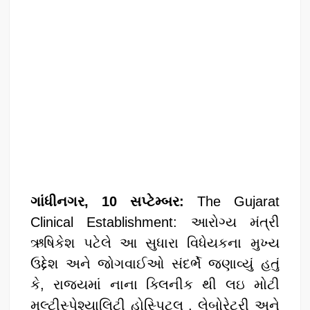
ગાંધીનગર, 10 સપ્ટેમ્બર:
The Gujarat
Clinical Establishment: આરોગ્ય મંત્રી
ઋષિકેશ પટેલે આ સુધારા વિધેયકના મુખ્ય
ઉદ્દેશ અને જોગવાઈઓ સંદર્ભે જણાવ્યું હતું
કે, રાજ્યમાં નાના ક્લિનીક થી લઇ મોટી
મલ્ટીસ્પેશ્યાલિટી હોસ્પિટલ , લેબોરેટરી અને