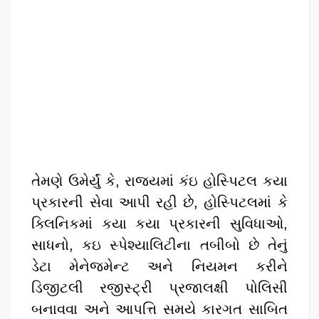
તેમણે ઉમેર્યું કે, રાજ્યમાં કંઇ હોસ્પિટલ કયા
પ્રકારની સેવા આપી રહી છે, હોસ્પિટલમાં કે
ક્લિનિકમાં કયા કયા પ્રકારની સુવિધાઓ,
સાધનો, કઇ સ્પેશ્યાલિટીના તબીબો છે તેનું
ડેટા મેનેજમેન્ટ અને નિયમન કરીને
ડિજીટલી રજીસ્ટ્રી પ્રજાલક્ષી પોલિસી
બનાવવા અને આપત્તિ સમયે કારગત સાબિત