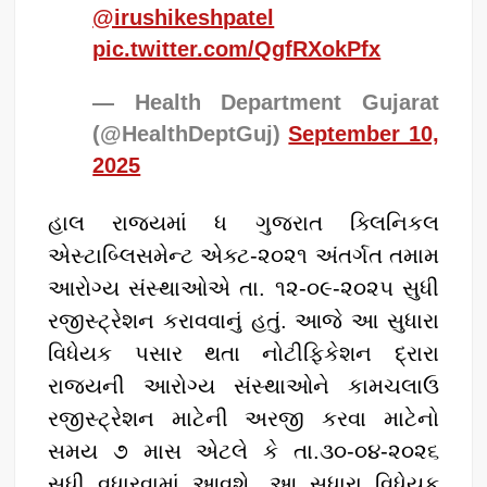
@irushikeshpatel
pic.twitter.com/QgfRXokPfx
— Health Department Gujarat
(@HealthDeptGuj)
September 10,
2025
હાલ રાજ્યમાં ધ ગુજરાત ક્લિનિકલ
એસ્ટાબ્લિસમેન્ટ એક્ટ-૨૦૨૧ અંતર્ગત તમામ
આરોગ્ય સંસ્થાઓએ તા. ૧૨-૦૯-૨૦૨૫ સુધી
રજીસ્ટ્રેશન કરાવવાનું હતું. આજે આ સુધારા
વિધેયક પસાર થતા નોટીફિકેશન દ્રારા
રાજ્યની આરોગ્ય સંસ્થાઓને કામચલાઉ
રજીસ્ટ્રેશન માટેની અરજી કરવા માટેનો
સમય ૭ માસ એટલે કે તા.૩૦-૦૪-૨૦૨૬
સુધી વધારવામાં આવશે. આ સુધારા વિધેયક