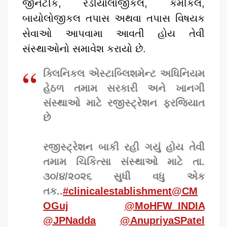
જીનેટીક, રેડીયોલોજીકલ, કેમીકલ,
બાયોલોજીકલ તપાસ અથવા તપાસ વિષયક
સેવાઓ આપવામા આવતી હોય તેવી
સંસ્થાઓનો સમાવેશ કરાયો છે.
ક્લિનિકલ એસ્ટાબ્લિશમેન્ટ અધિનિયમ
હેઠળ તમામ સરકારી અને ખાનગી
સંસ્થાઓ માટે રજીસ્ટ્રેશન ફરજિયાત
છે
રજીસ્ટ્રેશન બાકી રહી ગયું હોય તેવી
તમામ ચિકિત્સા સંસ્થાઓ માટે તા.
૩૦/૪/૨૦૨૬ સુધી વધુ એક
તક..
#clinicalestablishment
@CM
OGuj
@MoHFW_INDIA
@JPNadda
@AnupriyaSPatel