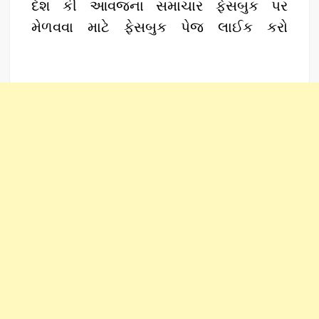
દેશ કી આવજના સમાચાર ફેસબુક પર
મેળવવા માટે ફેસબુક પેજ લાઈક કરો