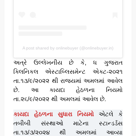
A post shared by onlinebuyer (@onlinebuyer.in)
અત્રે ઉલ્લેખનીય છે કે, ધ ગુજરાત
ક્લિનિકલ એસ્ટાબ્લિસમેન્ટ એક્ટ-૨૦૨૧
તા.૧૩/૯/૨૦૨૨ થી રાજયમાં અમલમાં આવેલ
છે. આ કાયદા હેઠળના નિયમો
તા.૨૬/૯/૨૦૨૨ થી અમલમાં આવેલ છે.
કાયદા હેઠળના સુધારા નિયમો
એટલે કે
તબીબી સંસ્થાઓ માટેના સ્ટાન્ડર્ડસ
તા.૧૩/૩/૨૦૨૪ થી અમલમાં આવ્યા