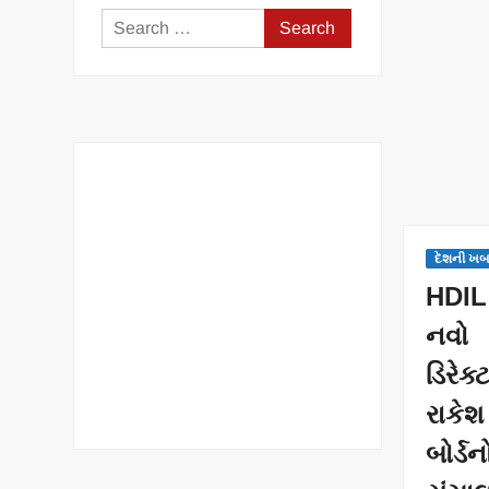
Search
for:
દેશની ખ
HDIL
નવો ટ
ડિરે
રાકે
બોર્