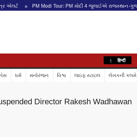
 એલર્ટ
PM Modi Tour: PM મોદી 4 જુલાઈએ રાજસ્થાન-ગુજરાત
WAZ
ગુજરાતી
हिन्दी
નેસ
ધર્મ
મનોરંજન
વિશ્વ
લાઇફ સ્ટાઇલ
લેખકની કલમે
uspended Director Rakesh Wadhawan