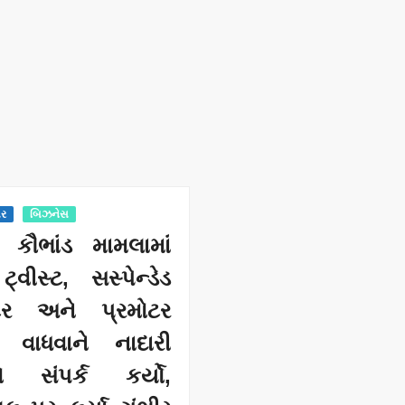
બર
બિઝનેસ
 કૌભાંડ મામલામાં
્વીસ્ટ, સસ્પેન્ડેડ
ક્ટર અને પ્રમોટર
શ વાધવાને નાદારી
ડનો સંપર્ક કર્યો,