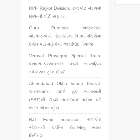
RPF Rajkot Division: રાજકોટ મંડળમાં
RPFની મોટી સફળતા
Guru Purnima: અર્જુનભાઈ
મોઢવાડિયાએ પોરબંદરના વિવિધ મંદિરોમાં
દર્શન કરી મહંતોના આશીર્વાદ મેળવ્યા
Veraval Prayagraj Special Train:
વેરાવળ–પ્રયાગરાજ વચ્ચે સાપ્તાહિક
સ્પેશિયલ ટ્રેન દોડશે
Ahmedabad Okha Vande Bharat:
અમદાવાદના બદલે હવે સાબરમતી
(SBT)થી દોડશે અમદાવાદ–ઓખા વંદે
ભારત એક્સપ્રેસ
RJT Food Inspection: રાજકોટ
સ્ટેશનની કેટરિંગ સેવાઓનું સઘન
નિરીક્ષણ