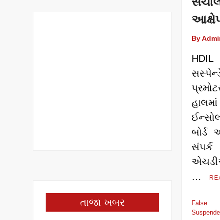
સંચા
આક્ષેપ
By Admi
HDIL
સસ્પે
પ્રમો
હાલમા
ઈન્સોલ
બોર્ડ
સંપ
એચડી
…
RE
તાજા ખબર
False
Suspende