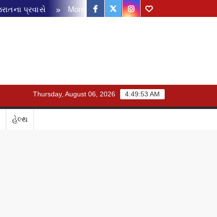
Facebook
Twitter
Instagram
Youtube
ના પ્રવાસે
Monsoon Disaster Management Review Meeting: 
Thursday, August 06, 2026
4:49:53 AM
હેલ્થ