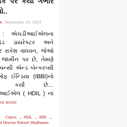
લક પર કર્યા ગંભીર
ો..
n
September 19, 2024
 : એચડીઆઈએલના
ન્ડેડ ડાયરેક્ટર અને
ટર રાકેશ વાધવન, જેઓ
ં જામીન પર છે, તેમણે
્વન્સી એન્ડ બેન્કરપ્સી
 ઓફ ઈન્ડિયા (IBBI)નો
ર્ક કર્યો છે…
આઈએલ ( HDIL ) ના
AD MORE
 Claims
HDIL
IBBI
d Director Rakesh Wadhawan