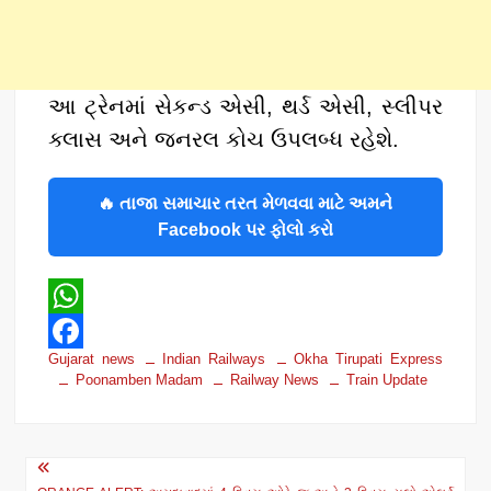
​આ ટ્રેનમાં સેકન્ડ એસી, થર્ડ એસી, સ્લીપર
ક્લાસ અને જનરલ કોચ ઉપલબ્ધ રહેશે.
🔥 તાજા સમાચાર તરત મેળવવા માટે અમને
Facebook પર ફોલો કરો
W
Gujarat news
Indian Railways
Okha Tirupati Express
h
F
Poonamben Madam
Railway News
Train Update
a
a
t
c
Post
s
e