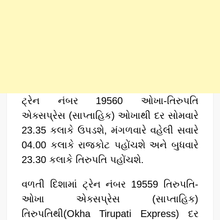
​ટ્રેન નંબર 19560 ઓખા-તિરુપતિ
એક્સપ્રેસ (સાપ્તાહિક) ઓખાથી દર સોમવારે
23.35 કલાકે ઉપડશે, મંગળવારે વહેલી સવારે
04.00 કલાકે રાજકોટ પહોંચશે અને બુધવારે
23.30 કલાકે તિરુપતિ પહોંચશે.
​વળતી દિશામાં ટ્રેન નંબર 19559 તિરુપતિ-
ઓખા એક્સપ્રેસ (સાપ્તાહિક)
તિરુપતિથી(Okha Tirupati Express) દર