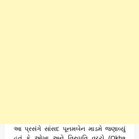
આ પ્રસંગે સાંસદ પૂનમબેન માડમે જણાવ્યું
હતું કે ઓખા અને તિરુપતિ વચ્ચે (Okha