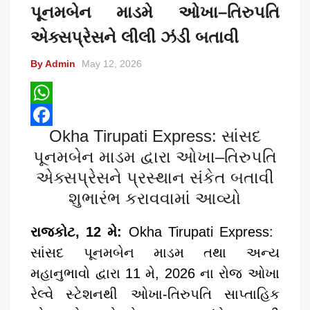
પૂનમબેન માડમે ઓખા–તિરુપતિ
એક્સપ્રેસને લીલી ઝંડી બતાવી
By Admin
May 12, 2026
W
Okha Tirupati Express: સાંસદ
h
F
પૂનમબેન માડમ દ્વારા ઓખા–તિરુપતિ
a
a
એક્સપ્રેસને પ્રસ્થાન સંકેત બતાવી
t
c
શુભારંભ કરાવવામાં આવ્યો
s
e
A
b
રાજકોટ, 12 મે:
Okha Tirupati Express: ​
p
o
સાંસદ પૂનમબેન માડમ તથા અન્ય
p
o
મહાનુભાવો દ્વારા 11 મે, 2026 ના રોજ ઓખા
k
રેલ્વે સ્ટેશનથી ઓખા-તિરુપતિ સાપ્તાહિક