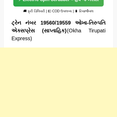
🚚 ફ્રી ડિલિવરી | 💵 COD ઉપલબ્ધ | 🔋 રિચાર્જેબલ
ટ્રેન નંબર 19560/19559 ઓખા-તિરુપતિ
એક્સપ્રેસ (સાપ્તાહિક)
(Okha Tirupati
Express)