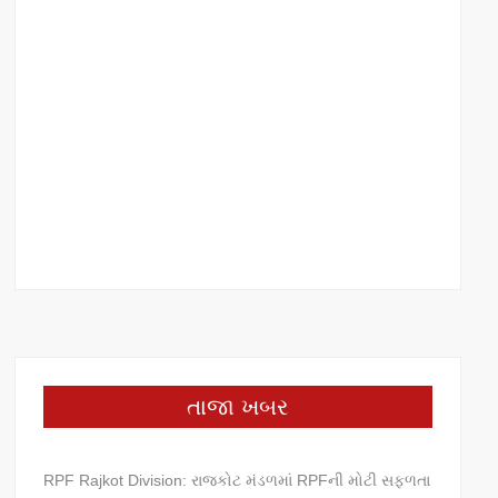
તાજા ખબર
RPF Rajkot Division: રાજકોટ મંડળમાં RPFની મોટી સફળતા