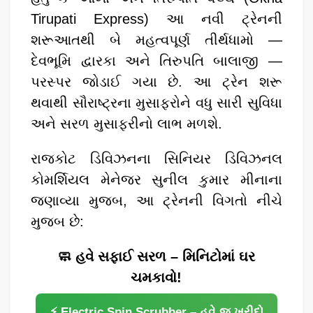
Tirupati Express) આ નવી ટ્રેનની
શરૂઆતથી બે મહત્વપૂર્ણ તીર્થધામો —
દેવભૂમિ દ્વારકા અને તિરુપતિ બાલાજી —
પરસ્પર જોડાઈ ગયા છે. આ ટ્રેન શરૂ
થવાથી સૌરાષ્ટ્રના મુસાફરોને વધુ સારી સુવિધા
અને સરળ મુસાફરીનો લાભ મળશે.
​રાજકોટ ડિવિઝનના સિનિયર ડિવિઝનલ
કોમર્શિયલ મેનેજર સુનીલ કુમાર મીનાના
જણાવ્યા મુજબ, આ ટ્રેનની વિગતો નીચે
મુજબ છે:
🧼 હવે સફાઈ સરળ – મિનિટોમાં ઘર
ચમકાવો!
⚡ Electric Spin Scrubber – હવે જ ખરીદો