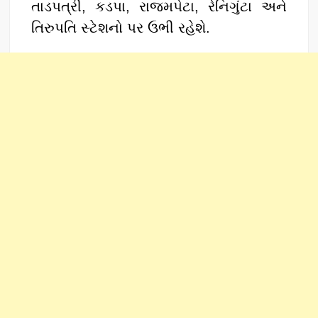
તાડપત્રી, કડપા, રાજમપેટા, રેનિગુંટા અને
તિરુપતિ સ્ટેશનો પર ઉભી રહેશે.