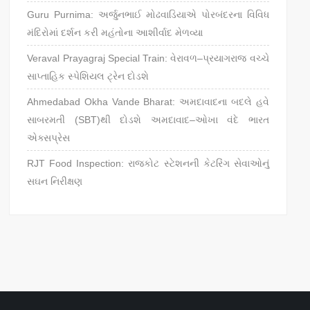
Guru Purnima: અર્જુનભાઈ મોઢવાડિયાએ પોરબંદરના વિવિધ
મંદિરોમાં દર્શન કરી મહંતોના આશીર્વાદ મેળવ્યા
Veraval Prayagraj Special Train: વેરાવળ–પ્રયાગરાજ વચ્ચે
સાપ્તાહિક સ્પેશિયલ ટ્રેન દોડશે
Ahmedabad Okha Vande Bharat: અમદાવાદના બદલે હવે
સાબરમતી (SBT)થી દોડશે અમદાવાદ–ઓખા વંદે ભારત
એક્સપ્રેસ
RJT Food Inspection: રાજકોટ સ્ટેશનની કેટરિંગ સેવાઓનું
સઘન નિરીક્ષણ