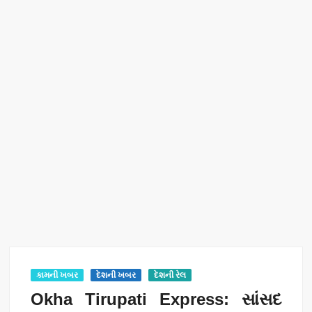
કામની ખબર
દેશની ખબર
દેશની રેલ
Okha Tirupati Express: સાંસદ