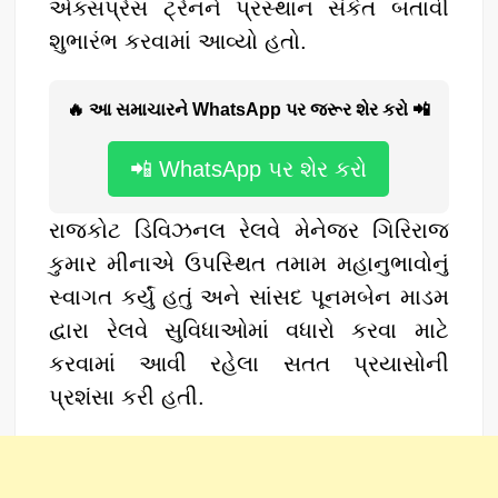
એક્સપ્રેસ ટ્રેનને પ્રસ્થાન સંકેત બતાવી
શુભારંભ કરવામાં આવ્યો હતો.
🔥 આ સમાચારને WhatsApp પર જરૂર શેર કરો 📲
📲 WhatsApp પર શેર કરો
​રાજકોટ ડિવિઝનલ રેલવે મેનેજર ગિરિરાજ
કુમાર મીનાએ ઉપસ્થિત તમામ મહાનુભાવોનું
સ્વાગત કર્યું હતું અને સાંસદ પૂનમબેન માડમ
દ્વારા રેલવે સુવિધાઓમાં વધારો કરવા માટે
કરવામાં આવી રહેલા સતત પ્રયાસોની
પ્રશંસા કરી હતી.