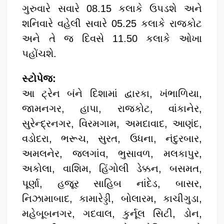
ગુરુવારે સવારે 08.15 કલાકે ઉપડશે અને
શનિવારે વહેલી સવારે 05.25 કલાકે રાજકોટ
અને તે જ દિવસે 11.50 કલાકે ઓખા
પહોંચશે.
​સ્ટોપેજ:
​આ ટ્રેન બંને દિશામાં દ્વારકા, ખંભાળિયા,
જામનગર, હાપા, રાજકોટ, વાંકાનેર,
સુરેન્દ્રનગર, વિરમગામ, અમદાવાદ, આણંદ,
વડોદરા, ભરૂચ, સુરત, ઉધના, નંદુરબાર,
અમલનેર, જલગાંવ, ભુસાવળ, મલકાપુર,
અકોલા, વાશિમ, હિંગોલી ડેક્કન, બસમત,
પૂર્ણા, હજૂર સાહિબ નાંદેડ, બાસર,
નિઝામાબાદ, કામારેડ્ડી, બોલારમ, કાચીગુડા,
મહેબૂબનગર, ગદવાલ, કુર્નૂલ સિટી, ડોન,