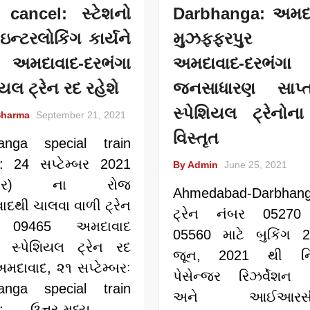
n cancel: સ્ટેશનો
Darbhanga: અમદા
 ઇન્ટરલોકિંગ કાર્યને
મુઝફ્ફરપુર 
ે અમદાવાદ-દરભંગા
અમદાવાદ-દરભંગા
િયલ ટ્રેન રદ રહેશે
જનસાધારણ સાપ્ત
સ્પેશિયલ ટ્રેનોના
Sharma
September 21, 2021
વિસ્તૃત
anga special train
l: 24 સપ્ટેમ્બર 2021
By Admin
June 25, 2021
િવાર) ના રોજ
Ahmedabad-Darbhang
દથી ચાલવા વાળી ટ્રેન
ટ્રેન નંબર 05270
 09465 અમદાવાદ
05560 માટે બુકિંગ 
ા સ્પેશિયલ ટ્રેન રદ
જૂન, 2021 થી નિય
અમદાવાદ, ૨૧ સપ્ટેમ્બરઃ
પેસેન્જર રિઝર્વેશન સ
anga special train
અને આઈઆરસીટ
el: ઉત્તર-મધ્ય …