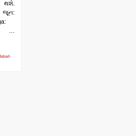
થશે.
જૂન:
a:
ારા …
abad-