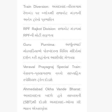
Train Diversion: અમદાવાદ–વીરમગામ
રેલખંડ પર બ્લોકથી રાજકોટ મંડળની
અનેક ટ્રેનો પ્રભાવિત
RPF Rajkot Division: રાજકોટ મંડળમાં
RPFની મોટી સફળતા
Guru Purnima: અર્જુનભાઈ
મોઢવાડિયાએ પોરબંદરના વિવિધ મંદિરોમાં
દર્શન કરી મહંતોના આશીર્વાદ મેળવ્યા
Veraval Prayagraj Special Train:
વેરાવળ–પ્રયાગરાજ વચ્ચે સાપ્તાહિક
સ્પેશિયલ ટ્રેન દોડશે
Ahmedabad Okha Vande Bharat:
અમદાવાદના બદલે હવે સાબરમતી
(SBT)થી દોડશે અમદાવાદ–ઓખા વંદે
ભારત એક્સપ્રેસ