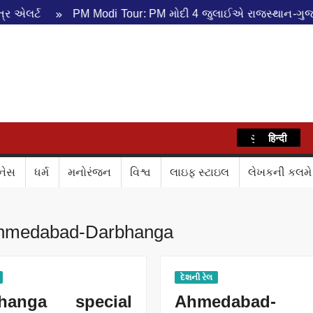
એલર્ટ
PM Modi Tour: PM મોદી 4 જુલાઈએ રાજસ્થાન-ગુજરાતન
WAZ
ગુજરાતી
हिन्दी
નેસ
ધર્મ
મનોરંજન
વિશ્વ
લાઇફ સ્ટાઇલ
લેખકની કલમે
hmedabad-Darbhanga
દેશની રેલ
hanga special
Ahmedabad-