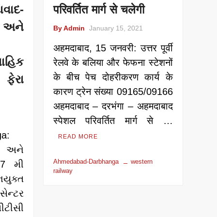
વાદ-
परिवर्तित मार्ग से चलेगी
અને
By Admin
January 15, 2021
अहमदाबाद, 15 जनवरी: उत्तर पूर्वी
ાહિક
रेलवे के बलिया और फेफना स्टेशनों
के बीच पेच दोहरीकरण कार्य के
 ફેરા
कारण ट्रेन संख्या 09165/09166
अहमदाबाद – दरभंगा – अहमदाबाद
स्पेशल परिवर्तित मार्ग से …
a:
READ MORE
 અને
Ahmedabad-Darbhanga
western
27 મી
railway
ુક્ત
ેન્ટર
ીસી