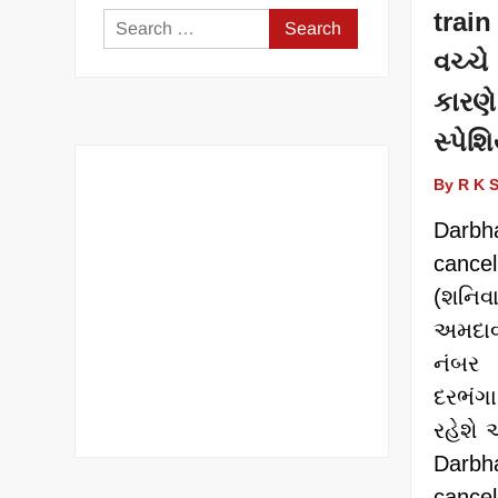
trai
Search
for:
વચ્ચે
કારણ
સ્પેશ
By R K 
Darbh
cance
(શન
અમદાવા
નંબર
દરભંગ
રહેશે 
Darbh
canc