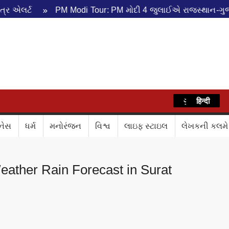
 એલર્ટ
PM Modi Tour: PM મોદી 4 જુલાઈએ રાજસ્થાન-ગુજરાત
WAZ
ગુજરાતી
हिन्दी
નેસ
ધર્મ
મનોરંજન
વિશ્વ
લાઇફ સ્ટાઇલ
લેખકની કલમે
eather Rain Forecast in Surat