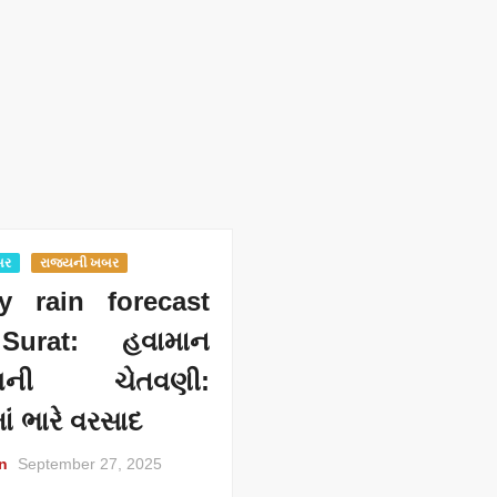
બર
રાજ્યની ખબર
y rain forecast
Surat: હવામાન
ાગની ચેતવણી:
ાં ભારે વરસાદ
n
September 27, 2025