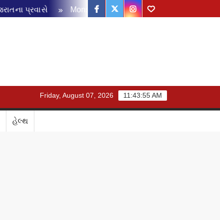
Facebook
Twitter
Instagram
Youtube
ના પ્રવાસે
Monsoon Disaster Management Review Meeting: 
Friday, August 07, 2026
11:43:55 AM
હેલ્થ