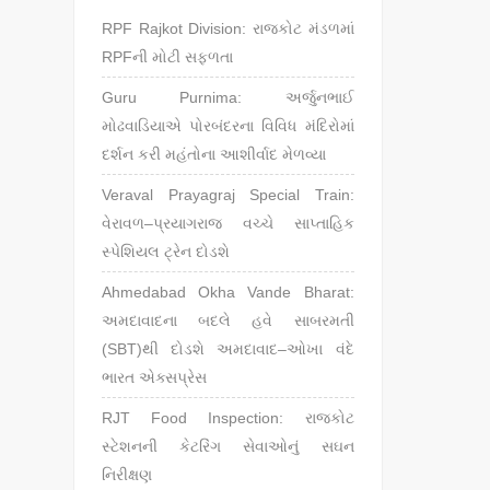
RPF Rajkot Division: રાજકોટ મંડળમાં
RPFની મોટી સફળતા
Guru Purnima: અર્જુનભાઈ
મોઢવાડિયાએ પોરબંદરના વિવિધ મંદિરોમાં
દર્શન કરી મહંતોના આશીર્વાદ મેળવ્યા
Veraval Prayagraj Special Train:
વેરાવળ–પ્રયાગરાજ વચ્ચે સાપ્તાહિક
સ્પેશિયલ ટ્રેન દોડશે
Ahmedabad Okha Vande Bharat:
અમદાવાદના બદલે હવે સાબરમતી
(SBT)થી દોડશે અમદાવાદ–ઓખા વંદે
ભારત એક્સપ્રેસ
RJT Food Inspection: રાજકોટ
સ્ટેશનની કેટરિંગ સેવાઓનું સઘન
નિરીક્ષણ