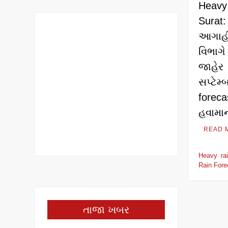
Heavy
Surat:
આગાહ
વિભાગે
જાહે
સપ્ટ
forec
હવા
READ 
Heavy rai
Rain Fore
તાજા ખબર