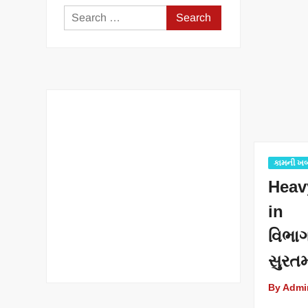
Search
for:
કામની ખ
Heav
in 
વિભ
સુરતમ
By Admi