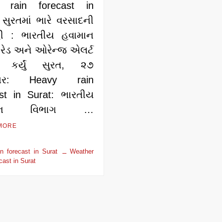
 rain forecast in
 સુરતમાં ભારે વરસાદની
ી : ભારતીય હવામાન
 રેડ અને ઓરેન્જ એલર્ટ
ર કર્યું સુરત, ૨૭
ેમ્બર: Heavy rain
ast in Surat: ભારતીય
માન વિભાગ …
MORE
n forecast in Surat
Weather
cast in Surat