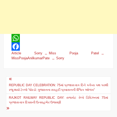
W
Article Sorry
Miss Pooja Patel
h
F
MissPoojaAnilkumarPate
Sorry
a
a
t
c
Post
s
e
REPUBLIC DAY CELEBRATION: 75માં પ્રજાસત્તાક દિને કર્તવ્ય પથ પરથી
navigation
A
b
રજુ થયો ટેબ્લો ”ધોરડો: ગુજરાતના સરહદી પ્રવાસનની વૈશ્વિક ઓળખ”
p
o
RAJKOT RAILWAY REPUBLIC DAY: રાજકોટ રેલ્વે ડિવિઝનમાં 75માં
પ્રજાસત્તાક દિવસની ઉત્સાહભેર ઉજવણી
p
o
k