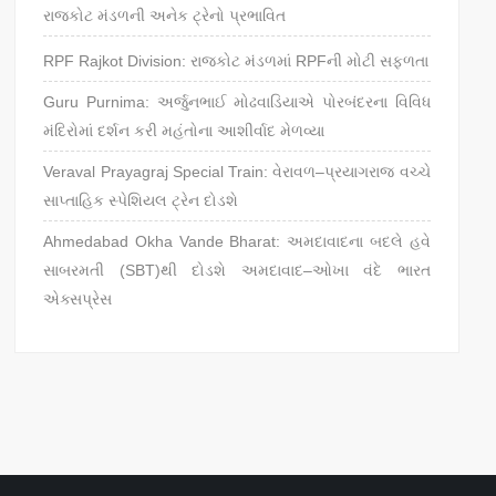
રાજકોટ મંડળની અનેક ટ્રેનો પ્રભાવિત
RPF Rajkot Division: રાજકોટ મંડળમાં RPFની મોટી સફળતા
Guru Purnima: અર્જુનભાઈ મોઢવાડિયાએ પોરબંદરના વિવિધ
મંદિરોમાં દર્શન કરી મહંતોના આશીર્વાદ મેળવ્યા
Veraval Prayagraj Special Train: વેરાવળ–પ્રયાગરાજ વચ્ચે
સાપ્તાહિક સ્પેશિયલ ટ્રેન દોડશે
Ahmedabad Okha Vande Bharat: અમદાવાદના બદલે હવે
સાબરમતી (SBT)થી દોડશે અમદાવાદ–ઓખા વંદે ભારત
એક્સપ્રેસ