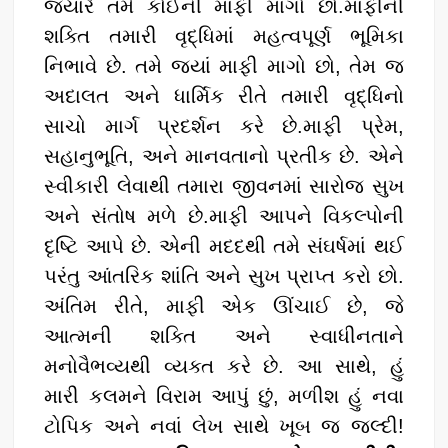
જ્યારે તમે કોઈની માફી માગો છો.માફીની
શક્તિ તમારી વૃદ્ધિમાં મહત્વપૂર્ણ ભૂમિકા
નિભાવે છે. તમે જ્યાં માફી માગો છો, તેમ જ
અદાલત અને ધાર્મિક રીતે તમારી વૃદ્ધિનો
સાચો માર્ગ પ્રદર્શન કરે છે.માફી પ્રેમ,
સહાનુભૂતિ, અને માનવતાનો પ્રતીક છે. એને
સ્વીકારી લેવાથી તમારા જીવનમાં સારોજ સુખ
અને સંતોષ મળે છે.માફી આપને વિકલ્પોની
દૃષ્ટિ આપે છે. એની મદદથી તમે સંઘર્ષમાં થઈ
પરંતુ આંતરિક શાંતિ અને સુખ પ્રાપ્ત કરો છો.
અંતિમ રીતે, માફી એક ઊંચાઈ છે, જે
આત્મની શક્તિ અને સ્વાધીનતાને
મનોવૈભવ્યથી વ્યક્ત કરે છે. આ સાથે, હું
મારી કલમને વિરામ આપું છું, મળીશ હું નવા
ટોપિક અને નવાં લેખ સાથે ખૂબ જ જલ્દી!