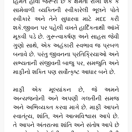
હિંમત હોવી જરૂરી છે કે ક્ષમતા રાખી શકે કે
સામેવાળી વ્યક્તિની સ્વીકારેલી ભૂલને પોતે
સ્વીકારે અને તેને સુધારવા માટે મદદ કરી
શકે.જીવન પર પહેલી વખતે હાર્દિકતાથી આંખેં
મૂકવી પડે છે. ગુરૂત્વાકર્ષણ અને સાહસ જેવી
ગુણો સાથે, એક અહંકારી સ્વભાવ જ પ્રબળ
બનાવે છે. પરંતુ જીવનના પ્રતિક્રિયાઓ અને
સભ્યતાની સંજીવની બાજુ પર, સમજુતિ અને
માફીનો શક્તિ પણ સર્વોત્કૃષ્ટ આધાર બને છે.
માફી એક મૂલ્યાંકન છે, જે અમને
અન્યજનોની અને અપણી ગલતીની સમજ
અને અભિવ્યક્ત કરવા માગે છે. માફી આપને
સ્વાતંત્ર્ય, શાંતિ, અને આત્મવિશ્વાસ આપે છે.
તે આપને અંતરાત્મા શાંતિ અને સંતોષ આપે છે