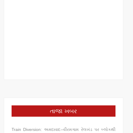
તાજા ખબર
Train Diversion: અમદાવાદ–વીરમગામ રેલખંડ પર બ્લોકથી