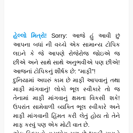
હેલ્લો મિત્રો!
Sorry: આજે હું આવી છું
આપના બધાં ની વચ્ચે એક સામાન્ય ટોપિક
લઇને કે જે આપણે રોજેરોજ જોઇએ જ
છીએ અને સાથે સાથે અનુભવીએ પણ છીએ!
આજનાં ટોપિકનું શીર્ષક છે: “માફી”!
દુનિયામાં અઘરું કામ છે માફી આપવાનું તથા
માફી માંગવાનું! લોકો ભૂલ સ્વીકારે તો જ
તેનામાં માફી માંગવાનું ક્ષમતા વિકસી શકે!
ઉપરાંત સામેવાળી વ્યક્તિ ભૂલ સ્વીકારે અને
માફી માંગવાની હિંમત કરી લેતું હોય તો તેને
માફ કરવું પણ એક મોટી વાત છે.