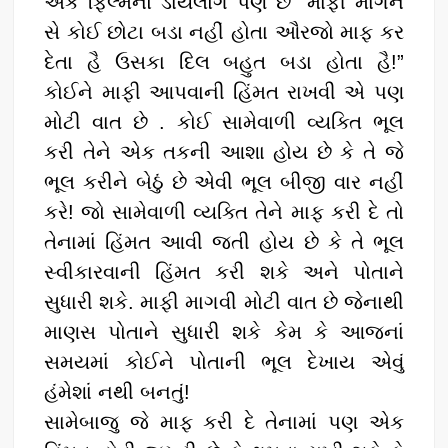
એક ફિલ્મનો ડાયલોગ પણ છે “માફી માગને
સે કોઈ છોટા બડા નહીં હોતા ઔરજો માફ કર
દેતા હૈ ઉસકા દિલ બહુત બડા હોતા હૈ!”
કોઈને માફી આપવાની હિંમત રાખવી એ પણ
મોટી વાત છે . કોઈ સામેવાળી વ્યક્તિ ભૂલ
કરી તેને એક તકની આશા હોય છે કે તે જે
ભૂલ કરીને બેઠું છે એવી ભૂલ બીજી વાર નહીં
કરે! જો સામેવાળી વ્યક્તિ તેને માફ કરી દે તો
તેનામાં હિંમત આવી જતી હોય છે કે તે ભૂલ
સ્વીકારવાની હિંમત કરી શકે અને પોતાને
સુધારી શકે. માફી માગવી મોટી વાત છે જેનાથી
માણસ પોતાને સુધારી શકે કેમ કે આજનાં
સમયમાં કોઈને પોતાની ભૂલ દેખાય એવું
હંમેશાં નથી બનતું!
સામેબાજુ જે માફ કરી દે તેનામાં પણ એક