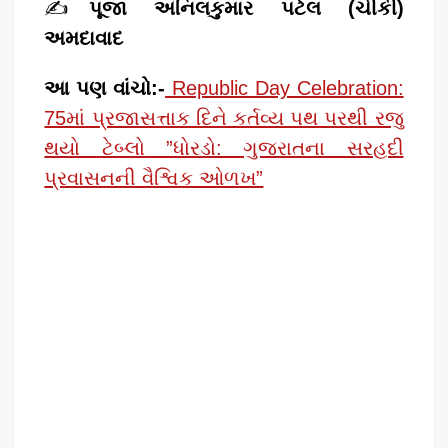
✍️
પૂજા અનિલકુમાર પટેલ (ચીકી)
અમદાવાદ
આ પણ વાંચો:-
Republic Day Celebration:
75માં પ્રજાસત્તાક દિને કર્તવ્ય પથ પરથી રજુ
થયો ટેબ્લો ”ધોરડો: ગુજરાતના સરહદી
પ્રવાસનની વૈશ્વિક ઓળખ”