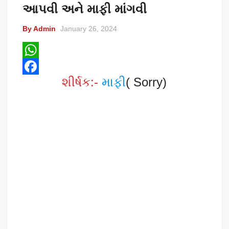
આપવી અને માફી માંગવી
By Admin
January 26, 2024
W
શીર્ષક:-
માફી
( Sorry)
h
F
a
a
t
c
s
e
A
b
p
o
p
o
k