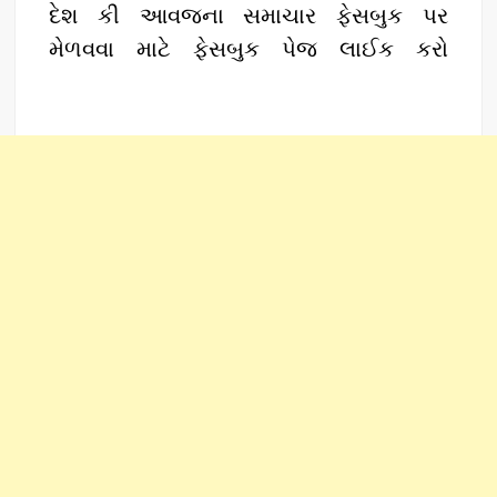
દેશ કી આવજના સમાચાર ફેસબુક પર
મેળવવા માટે ફેસબુક પેજ લાઈક કરો