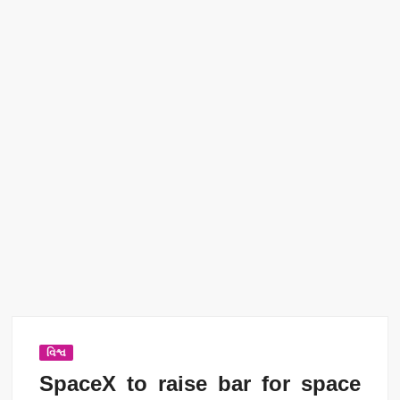
વિશ્વ
SpaceX to raise bar for space