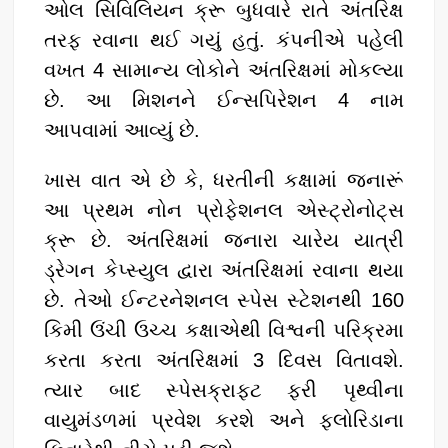
k
ઓલ સિવિલિયન ક્રૂ બુધવારે રાતે અંતરિક્ષ
તરફ રવાના થઈ ગયું હતું. કંપનીએ પહેલી
વખત 4 સામાન્ય લોકોને અંતરિક્ષમાં મોકલ્યા
છે. આ મિશનને ઈન્સપિરેશન 4 નામ
આપવામાં આવ્યું છે.
ખાસ વાત એ છે કે, ધરતીની કક્ષામાં જનારૂં
આ પ્રથમ નોન પ્રોફેશનલ એસ્ટ્રોનોટ્સ
ક્રૂ છે. અંતરિક્ષમાં જનારા ચારેય યાત્રી
ડ્રેગન કેપ્સ્યુલ દ્વારા અંતરિક્ષમાં રવાના થયા
છે. તેઓ ઈન્ટરનેશનલ સ્પેસ સ્ટેશનથી 160
કિમી ઉંચી ઉચ્ચ કક્ષાએથી વિશ્વની પરિક્રમા
કરતા કરતા અંતરિક્ષમાં 3 દિવસ વિતાવશે.
ત્યાર બાદ સ્પેસક્રાફ્ટ ફરી પૃથ્વીના
વાયુમંડળમાં પ્રવેશ કરશે અને ફ્લોરિડાના