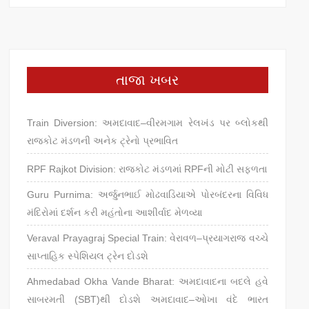
તાજા ખબર
Train Diversion: અમદાવાદ–વીરમગામ રેલખંડ પર બ્લોકથી
રાજકોટ મંડળની અનેક ટ્રેનો પ્રભાવિત
RPF Rajkot Division: રાજકોટ મંડળમાં RPFની મોટી સફળતા
Guru Purnima: અર્જુનભાઈ મોઢવાડિયાએ પોરબંદરના વિવિધ
મંદિરોમાં દર્શન કરી મહંતોના આશીર્વાદ મેળવ્યા
Veraval Prayagraj Special Train: વેરાવળ–પ્રયાગરાજ વચ્ચે
સાપ્તાહિક સ્પેશિયલ ટ્રેન દોડશે
Ahmedabad Okha Vande Bharat: અમદાવાદના બદલે હવે
સાબરમતી (SBT)થી દોડશે અમદાવાદ–ઓખા વંદે ભારત