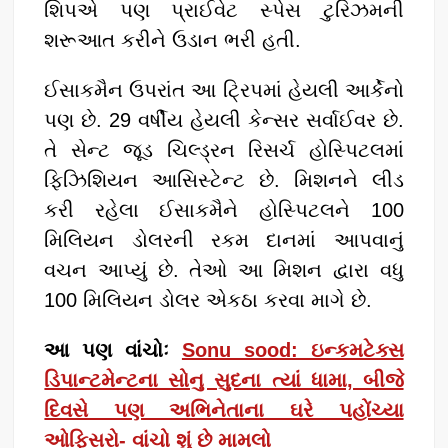
શિપએ પણ પ્રાઈવેટ સ્પેસ ટુરિઝમની
શરૂઆત કરીને ઉડાન ભરી હતી.
ઈસાકમૈન ઉપરાંત આ ટ્રિપમાં હેયલી આર્કેનો
પણ છે. 29 વર્ષીય હેયલી કેન્સર સર્વાઈવર છે.
તે સેન્ટ જૂડ ચિલ્ડ્રન રિસર્ચ હોસ્પિટલમાં
ફિઝિશિયન આસિસ્ટેન્ટ છે. મિશનને લીડ
કરી રહેલા ઈસાકમૈને હોસ્પિટલને 100
મિલિયન ડોલરની રકમ દાનમાં આપવાનું
વચન આપ્યું છે. તેઓ આ મિશન દ્વારા વધુ
100 મિલિયન ડોલર એકઠા કરવા માગે છે.
આ પણ વાંચોઃ
Sonu sood: ઇન્કમટેક્સ
ડિપાન્ટમેન્ટના સોનુ સુદના ત્યાં ધામા, બીજે
દિવસે પણ અભિનેતાના ઘરે પહોંચ્યા
ઓફિસરો- વાંચો શું છે મામલો