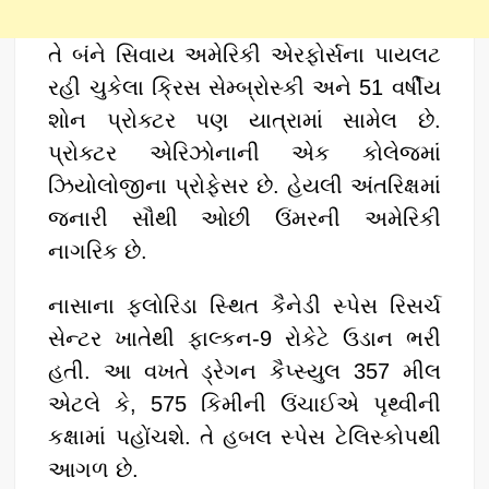
તે બંને સિવાય અમેરિકી એરફોર્સના પાયલટ
રહી ચુકેલા ક્રિસ સેમ્બ્રોસ્કી અને 51 વર્ષીય
શોન પ્રોક્ટર પણ યાત્રામાં સામેલ છે.
પ્રોક્ટર એરિઝોનાની એક કોલેજમાં
ઝિયોલોજીના પ્રોફેસર છે. હેયલી અંતરિક્ષમાં
જનારી સૌથી ઓછી ઉંમરની અમેરિકી
નાગરિક છે.
નાસાના ફ્લોરિડા સ્થિત કૈનેડી સ્પેસ રિસર્ચ
સેન્ટર ખાતેથી ફાલ્કન-9 રોકેટે ઉડાન ભરી
હતી. આ વખતે ડ્રેગન કૈપ્સ્યુલ 357 મીલ
એટલે કે, 575 કિમીની ઉંચાઈએ પૃથ્વીની
કક્ષામાં પહોંચશે. તે હબલ સ્પેસ ટેલિસ્કોપથી
આગળ છે.