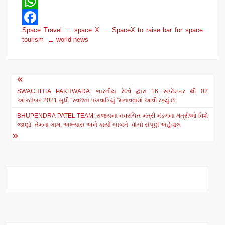
W
Space Travel
space X
SpaceX to raise bar for space
h
F
tourism
world news
a
a
t
c
Post
s
e
SWACHHTA PAKHWADA: ભારતીય રેલ્વે દ્વારા 16 સપ્ટેમ્બર થી 02
navigation
A
b
ઓક્ટોબર 2021 સુધી ”સ્વછતા પખવાડિયું ”મનાવવામાં આવી રહ્યું છે.
p
o
BHUPENDRA PATEL TEAM: રાજ્યના નવરચિત મંત્રી મંડળના મંત્રીઓ વિશે
જાણો- તેમના ગામ, અભ્યાસ અને કાર્યો બાબતે- વાંચો સંપૂર્ણ અહેવાલ
p
o
k