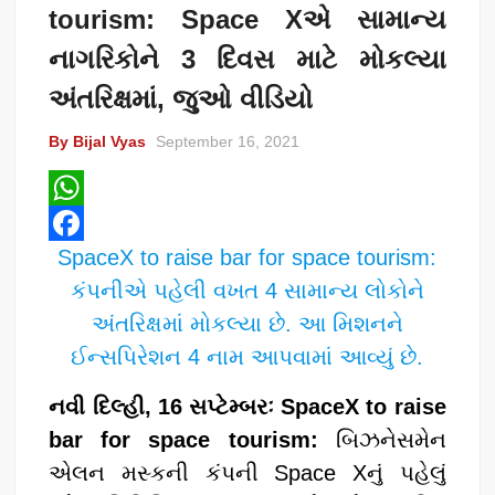
tourism: Space Xએ સામાન્ય
નાગરિકોને 3 દિવસ માટે મોકલ્યા
અંતરિક્ષમાં, જુઓ વીડિયો
By Bijal Vyas
September 16, 2021
W
SpaceX to raise bar for space tourism:
h
F
કંપનીએ પહેલી વખત 4 સામાન્ય લોકોને
a
a
અંતરિક્ષમાં મોકલ્યા છે. આ મિશનને
t
c
ઈન્સપિરેશન 4 નામ આપવામાં આવ્યું છે.
s
e
A
b
નવી દિલ્હી, 16 સપ્ટેમ્બરઃ SpaceX to raise
p
o
bar for space tourism:
બિઝનેસમેન
p
o
એલન મસ્કની કંપની Space Xનું પહેલું