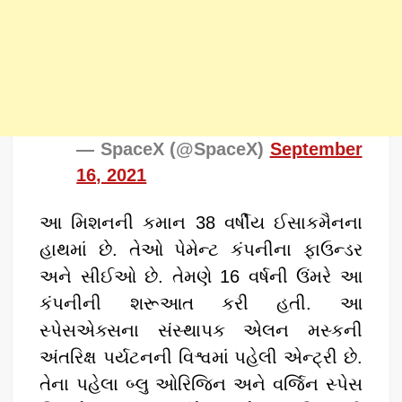
— SpaceX (@SpaceX)
September
16, 2021
આ મિશનની કમાન 38 વર્ષીય ઈસાકમૈનના
હાથમાં છે. તેઓ પેમેન્ટ કંપનીના ફાઉન્ડર
અને સીઈઓ છે. તેમણે 16 વર્ષની ઉંમરે આ
કંપનીની શરૂઆત કરી હતી. આ
સ્પેસએક્સના સંસ્થાપક એલન મસ્કની
અંતરિક્ષ પર્યટનની વિશ્વમાં પહેલી એન્ટ્રી છે.
તેના પહેલા બ્લુ ઓરિજિન અને વર્જિન સ્પેસ