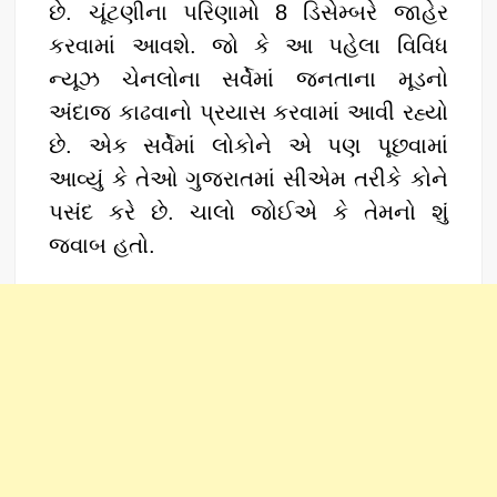
છે. ચૂંટણીના પરિણામો 8 ડિસેમ્બરે જાહેર
કરવામાં આવશે. જો કે આ પહેલા વિવિધ
ન્યૂઝ ચેનલોના સર્વેમાં જનતાના મૂડનો
અંદાજ કાઢવાનો પ્રયાસ કરવામાં આવી રહ્યો
છે. એક સર્વેમાં લોકોને એ પણ પૂછવામાં
આવ્યું કે તેઓ ગુજરાતમાં સીએમ તરીકે કોને
પસંદ કરે છે. ચાલો જોઈએ કે તેમનો શું
જવાબ હતો.