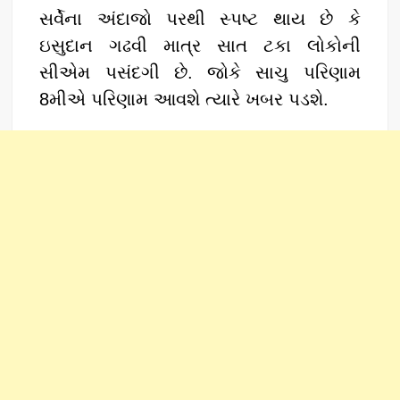
સર્વેના અંદાજો પરથી સ્પષ્ટ થાય છે કે
ઇસુદાન ગઢવી માત્ર સાત ટકા લોકોની
સીએમ પસંદગી છે. જોકે સાચુ પરિણામ
8મીએ પરિણામ આવશે ત્યારે ખબર પડશે.