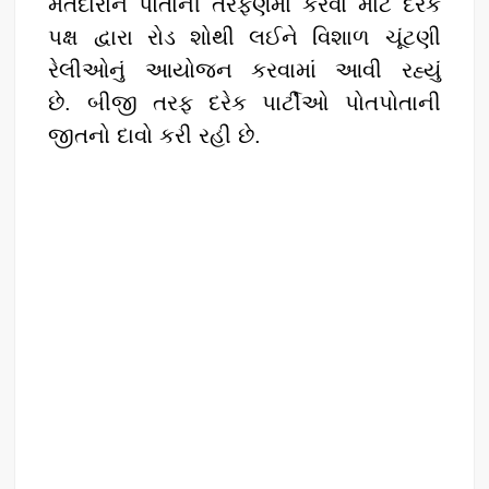
મતદારોને પોતાની તરફેણમાં કરવા માટે દરેક
પક્ષ દ્વારા રોડ શોથી લઈને વિશાળ ચૂંટણી
રેલીઓનું આયોજન કરવામાં આવી રહ્યું
છે. બીજી તરફ દરેક પાર્ટીઓ પોતપોતાની
જીતનો દાવો કરી રહી છે.