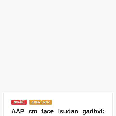
રાજનીતિ
રાજ્યની ખબર
AAP cm face isudan gadhvi: