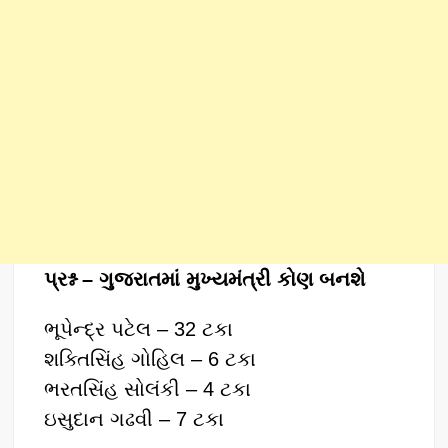
પ્રશ્ન – ગુજરાતમાં મુખ્યમંત્રી કોણ બનશે
ભૂપેન્દ્ર પટેલ – 32 ટકા
શક્તિસિંહ ગોહિલ – 6 ટકા
ભરતસિંહ સોલંકી – 4 ટકા
ઇસુદાન ગઢવી – 7 ટકા