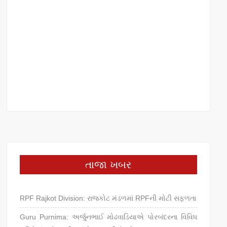
તાજા ખબર
RPF Rajkot Division: રાજકોટ મંડળમાં RPFની મોટી સફળતા
Guru Purnima: અર્જુનભાઈ મોઢવાડિયાએ પોરબંદરના વિવિધ