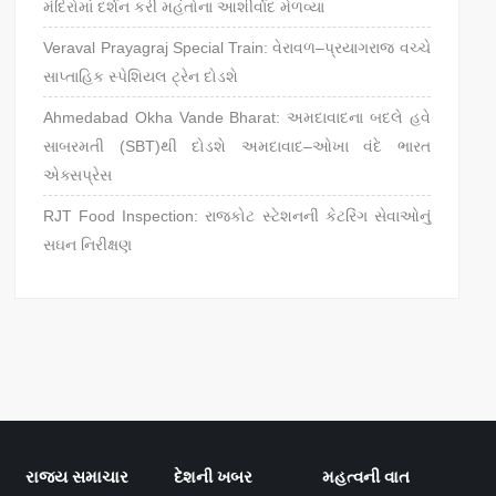
મંદિરોમાં દર્શન કરી મહંતોના આશીર્વાદ મેળવ્યા
Veraval Prayagraj Special Train: વેરાવળ–પ્રયાગરાજ વચ્ચે
સાપ્તાહિક સ્પેશિયલ ટ્રેન દોડશે
Ahmedabad Okha Vande Bharat: અમદાવાદના બદલે હવે
સાબરમતી (SBT)થી દોડશે અમદાવાદ–ઓખા વંદે ભારત
એક્સપ્રેસ
RJT Food Inspection: રાજકોટ સ્ટેશનની કેટરિંગ સેવાઓનું
સઘન નિરીક્ષણ
રાજ્ય સમાચાર
દેશની ખબર
મહત્વની વાત