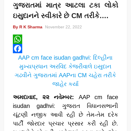
ગુજરાતમાં માત્ર આટલા ટકા લોકો
ઇસુદાનને સ્વીકારે છે CM તરીકે….
By R K Sharma
November 22, 2022
W
AAP cm face isudan gadhvi: દિલ્હીના
h
F
મુખ્યપ્રધાન અરવિંદ કેજરીવાલે ઇસુદાન
a
a
ગઢવીને ગુજરાતમાં AAPના CM ચહેરા તરીકે
t
c
જાહેર કર્યા
s
e
A
b
અમદાવાદ, ૨૨ નવેમ્બર:
AAP cm face
p
o
isudan gadhvi: ગુજરાત વિધાનસભાની
p
o
ચૂંટણી નજીક આવી રહી છે તેમ-તેમ દરેક
k
પાર્ટી જોરદાર પ્રચાર પ્રસાર કરી રહી છે.