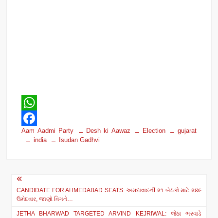
W
Aam Aadmi Party
Desh ki Aawaz
Election
gujarat
h
F
india
Isudan Gadhvi
a
a
t
c
Post
s
e
CANDIDATE FOR AHMEDABAD SEATS: અમદાવાદની ૨૧ બેઠકો માટે ૨૪૯
navigation
A
b
ઉમેદવાર, જાણો વિગતે…
p
o
JETHA BHARWAD TARGETED ARVIND KEJRIWAL: જેઠા ભરવાડે