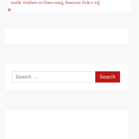
અરવિંદ કેજરીવાલ પર નિશાન સાધ્યું, વિવાદાસ્પદ નિવેદન કર્યું
p
o
k
Search
for: