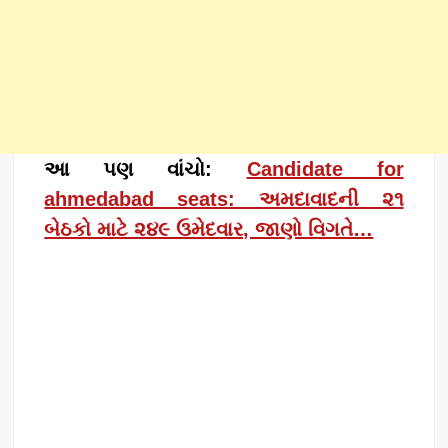
આ પણ વાંચો:
Candidate for
ahmedabad seats: અમદાવાદની ૨૧
બેઠકો માટે ૨૪૯ ઉમેદવાર, જાણો વિગતે…