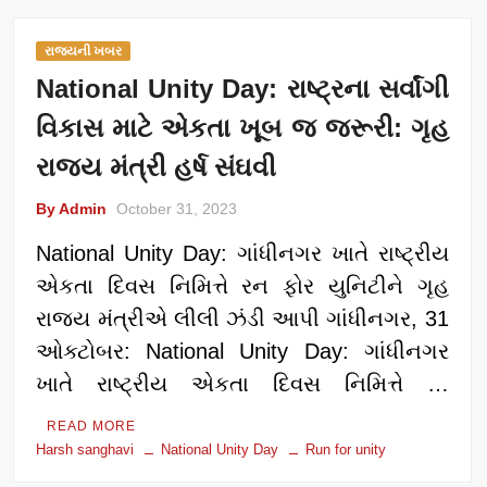
રાજ્યની ખબર
National Unity Day: રાષ્ટ્રના સર્વાંગી
વિકાસ માટે એકતા ખૂબ જ જરૂરી: ગૃહ
રાજ્ય મંત્રી હર્ષ સંઘવી
By Admin
October 31, 2023
National Unity Day: ગાંધીનગર ખાતે રાષ્ટ્રીય
એકતા દિવસ નિમિત્તે રન ફોર યુનિટીને ગૃહ
રાજ્ય મંત્રીએ લીલી ઝંડી આપી ગાંધીનગર, 31
ઓક્ટોબર: National Unity Day: ગાંધીનગર
ખાતે રાષ્ટ્રીય એકતા દિવસ નિમિત્તે …
READ MORE
Harsh sanghavi
National Unity Day
Run for unity