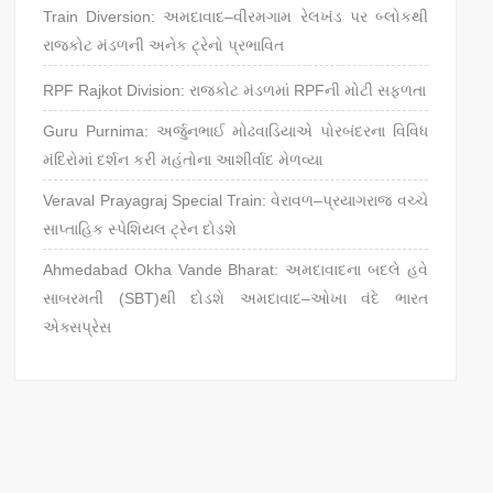
Train Diversion: અમદાવાદ–વીરમગામ રેલખંડ પર બ્લોકથી
રાજકોટ મંડળની અનેક ટ્રેનો પ્રભાવિત
RPF Rajkot Division: રાજકોટ મંડળમાં RPFની મોટી સફળતા
Guru Purnima: અર્જુનભાઈ મોઢવાડિયાએ પોરબંદરના વિવિધ
મંદિરોમાં દર્શન કરી મહંતોના આશીર્વાદ મેળવ્યા
Veraval Prayagraj Special Train: વેરાવળ–પ્રયાગરાજ વચ્ચે
સાપ્તાહિક સ્પેશિયલ ટ્રેન દોડશે
Ahmedabad Okha Vande Bharat: અમદાવાદના બદલે હવે
સાબરમતી (SBT)થી દોડશે અમદાવાદ–ઓખા વંદે ભારત
એક્સપ્રેસ