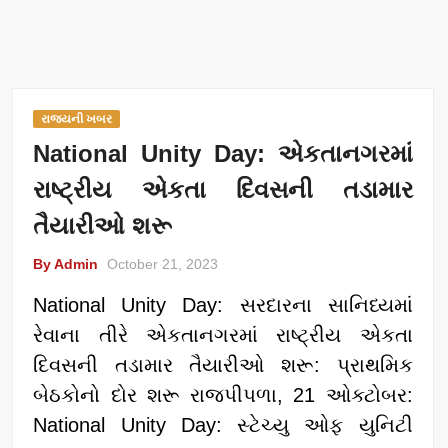
રાજ્યની ખબર
National Unity Day: એકતાનગરમાં
રાષ્ટ્રીય એકતા દિવસની તડામાર
તૈયારીઓ શરૂ
By Admin
October 21, 2023
National Unity Day: સરદારના સાનિધ્યમાં
રેવાના તીરે એકતાનગરમાં રાષ્ટ્રીય એકતા
દિવસની તડામાર તૈયારીઓ શરૂ: પ્રાથમિક
બેઠકોનો દોર શરૂ રાજપીપળા, 21 ઓક્ટોબર:
National Unity Day: સ્ટેચ્યુ ઓફ યુનિટી