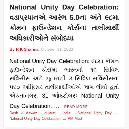
National Unity Day Celebration:
વડાપ્રધાનએ આરંભ 5.0ના અંતે ૯૮મા
કોમન ફાઉન્ડેશન કોર્સના તાલીમાર્થી
અધિકારીઓને સંબોધ્યા
By R K Sharma
October 31, 2023
National Unity Day Celebration: ૯૮મા કોમન
ફાઉન્ડેશન કોર્સમાં ભારતની ૧૬ સિવિલ
સર્વિસીસ અને ભૂતાનની ૩ સિવિલ સર્વિસીસના
૫૬૦ ઓફિસર તાલીમાર્થીઓએ ભાગ લીધો હતો
એકતાનગર, 31 ઓક્ટોબરઃ National Unity
Day Celebration: …
READ MORE
Desh ki Aawaz
gujarat
india
National Unity Day
National Unity Day Celebration
PM Modi