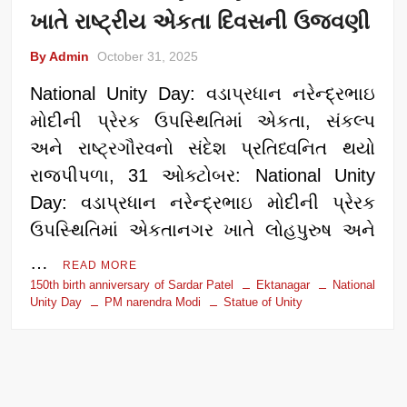
ખાતે રાષ્ટ્રીય એકતા દિવસની ઉજવણી
By Admin
October 31, 2025
National Unity Day: વડાપ્રધાન નરેન્દ્રભાઇ
મોદીની પ્રેરક ઉપસ્થિતિમાં એકતા, સંકલ્પ
અને રાષ્ટ્રગૌરવનો સંદેશ પ્રતિધ્વનિત થયો
રાજપીપળા, 31 ઓક્ટોબર: National Unity
Day: વડાપ્રધાન નરેન્દ્રભાઇ મોદીની પ્રેરક
ઉપસ્થિતિમાં એકતાનગર ખાતે લોહપુરુષ અને
…
READ MORE
150th birth anniversary of Sardar Patel
Ektanagar
National
Unity Day
PM narendra Modi
Statue of Unity