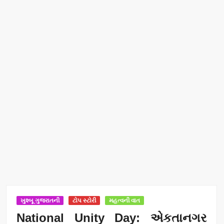
ખુશ્બૂ ગુજરાતની
ટોપ સ્ટોરી
મહત્વની વાત
National Unity Day: એકતાનગર