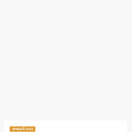
રાજ્યની ખબર