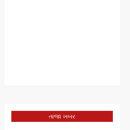
તાજા ખબર