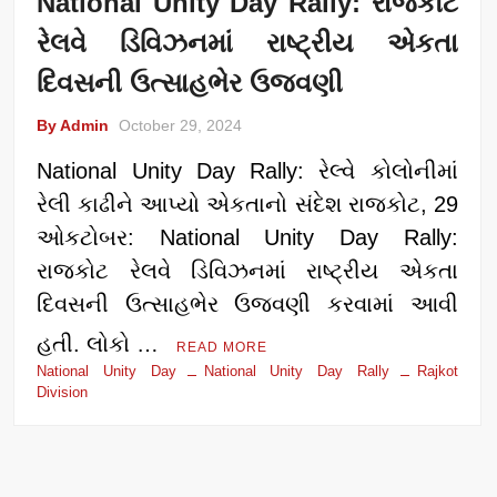
National Unity Day Rally: રાજકોટ
રેલવે ડિવિઝનમાં રાષ્ટ્રીય એકતા
દિવસની ઉત્સાહભેર ઉજવણી
By Admin
October 29, 2024
National Unity Day Rally: રેલ્વે કોલોનીમાં
રેલી કાઢીને આપ્યો એકતાનો સંદેશ રાજકોટ, 29
ઓકટોબર: National Unity Day Rally:
રાજકોટ રેલવે ડિવિઝનમાં રાષ્ટ્રીય એકતા
દિવસની ઉત્સાહભેર ઉજવણી કરવામાં આવી
હતી. લોકો …
READ MORE
National Unity Day
National Unity Day Rally
Rajkot
Division