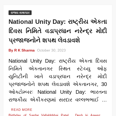
રાજ્ય સમાચાર
National Unity Day: રાષ્ટ્રીય એકતા
દિવસ નિમિતે વડાપ્રધાન નરેન્દ્ર મોદી
પ્રજાજનોને શપથ લેવડાવશે
By R K Sharma
October 30, 2023
National Unity Day: રાષ્ટ્રીય એકતા દિવસ
નિમિતે એકતાનગર સ્થિત સ્ટેચ્યુ ઓફ
યુનિટીની ખાતે વડાપ્રધાન નરેન્દ્ર મોદી
પ્રજાજનોને શપથ લેવડાવશે એકતાનગર, 30
ઓક્ટોમ્બરઃ National Unity Day: ભારતના
રાજકીય એકીકરણમાં સરદાર વલ્લભભાઈ …
READ MORE
Birthday of Sardar Vallabhbhai Patel
Desh ki Aawaz