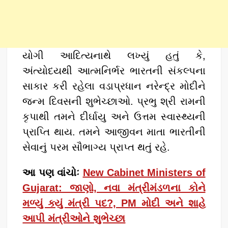
યોગી આદિત્યનાથે લખ્યું હતું કે,
અંત્યોદયથી આત્મનિર્ભર ભારતની સંકલ્પના
સાકાર કરી રહેલા વડાપ્રધાન નરેન્દ્ર મોદીને
જન્મ દિવસની શુભેચ્છાઓ. પ્રભુ શ્રી રામની
કૃપાથી તમને દીર્ઘાયુ અને ઉત્તમ સ્વાસ્થ્યની
પ્રાપ્તિ થાય. તમને આજીવન માતા ભારતીની
સેવાનું પરમ સૌભાગ્ય પ્રાપ્ત થતું રહે.
આ પણ વાંચોઃ
New Cabinet Ministers of
Gujarat: જાણો, નવા મંત્રીમંડળના કોને
મળ્યું ક્યું મંત્રી પદ?, PM મોદી અને શાહે
આપી મંત્રીઓને શુભેચ્છા