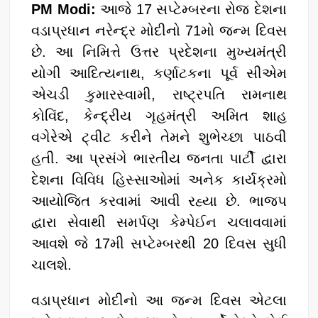
p
o
PM Modi:
આજે 17 સપ્ટેમ્બરના રોજ દેશના
k
વડાપ્રધાન નરેન્દ્ર મોદીનો 71મો જન્મ દિવસ
છે. આ નિમિત્તે ઉત્તર પ્રદેશના મુખ્યમંત્રી
યોગી આદિત્યનાથ, કર્ણાટકના પૂર્વ સીએમ
એચડી કુમારસ્વામી, રાષ્ટ્રપતિ રામનાથ
કોવિંદ, કેન્દ્રીય ગૃહમંત્રી અમિત શાહ
વગેરેએ ટ્વીટ કરીને તેમને શુભેચ્છા પાઠવી
હતી. આ પ્રસંગે ભારતીય જનતા પાર્ટી દ્વારા
દેશના વિવિધ હિસ્સાઓમાં અનેક કાર્યક્રમો
આયોજિત કરવામાં આવી રહ્યા છે. ભાજપ
દ્વારા સેવાથી સમર્પણ કેમ્પેઈન ચલાવવામાં
આવશે જે 17મી સપ્ટેમ્બરથી 20 દિવસ સુધી
ચાલશે.
વડાપ્રધાન મોદીનો આ જન્મ દિવસ એટલા