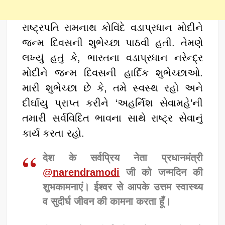
રાષ્ટ્રપતિ રામનાથ કોવિંદે વડાપ્રધાન મોદીને
જન્મ દિવસની શુભેચ્છા પાઠવી હતી. તેમણે
લખ્યું હતું કે, ભારતના વડાપ્રધાન નરેન્દ્ર
મોદીને જન્મ દિવસની હાર્દિક શુભેચ્છાઓ.
મારી શુભેચ્છા છે કે, તમે સ્વસ્થ રહો અને
દીર્ઘાયુ પ્રાપ્ત કરીને ‘અહર્નિશ સેવામહે’ની
તમારી સર્વવિદિત ભાવના સાથે રાષ્ટ્ર સેવાનું
કાર્ય કરતા રહો.
देश के सर्वप्रिय नेता प्रधानमंत्री
@narendramodi
जी को जन्मदिन की
शुभकामनाएं। ईश्वर से आपके उत्तम स्वास्थ्य
व सुदीर्घ जीवन की कामना करता हूँ।