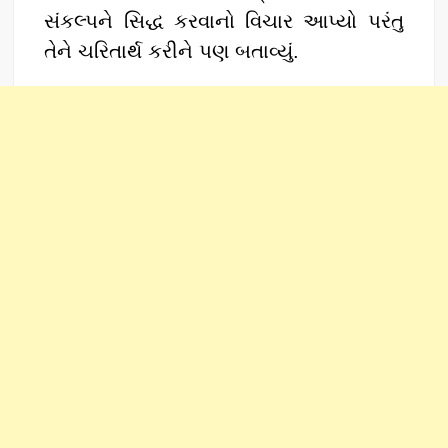
સંકલ્પને સિદ્ધ કરવાનો વિચાર આપ્યો પરંતુ
તેને ચરિતાર્થ કરીને પણ બતાવ્યું.