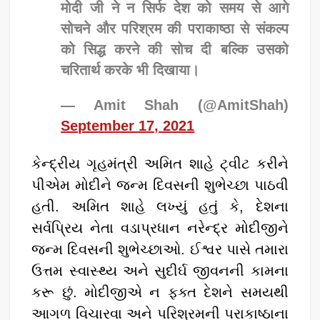
मोदी जी ने न सिर्फ देश को समय से आगे
सोचने और परिश्रम की पराकाष्ठा से संकल्प
को सिद्ध करने की सोच दी बल्कि उसको
चरितार्थ करके भी दिखाया।
— Amit Shah (@AmitShah)
September 17, 2021
કેન્દ્રીય ગૃહમંત્રી અમિત શાહે ટ્વીટ કરીને
પીએમ મોદીને જન્મ દિવસની શુભેચ્છા પાઠવી
હતી. અમિત શાહે લખ્યું હતું કે, દેશના
સર્વપ્રિય નેતા વડાપ્રધાન નરેન્દ્ર મોદીજીને
જન્મ દિવસની શુભેચ્છાઓ. ઈશ્વર પાસે તમારા
ઉત્તમ સ્વાસ્થ્ય અને સુદીર્ઘ જીવનની કામના
કરૂ છું. મોદીજીએ ન ફક્ત દેશને સમયથી
આગળ વિચારવા અને પરિશ્રમની પરાકાષ્ઠાના