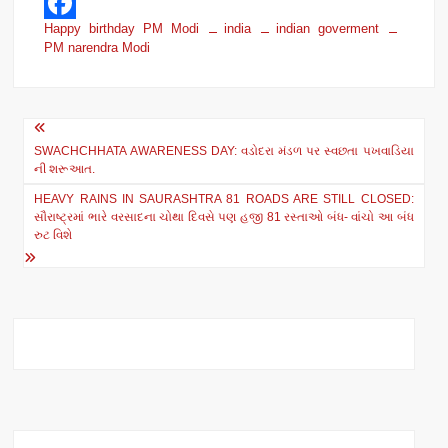
W
Happy birthday PM Modi
india
indian goverment
h
F
PM narendra Modi
a
a
t
c
Post
s
e
SWACHCHHATA AWARENESS DAY: વડોદરા મંડળ પર સ્વછતા પખવાડિયા
navigation
A
b
ની શરૂઆત.
p
o
HEAVY RAINS IN SAURASHTRA 81 ROADS ARE STILL CLOSED:
સૌરાષ્ટ્રમાં ભારે વરસાદના ચોથા દિવસે પણ હજી 81 રસ્તાઓ બંધ- વાંચો આ બંધ
p
o
રુટ વિશે
k