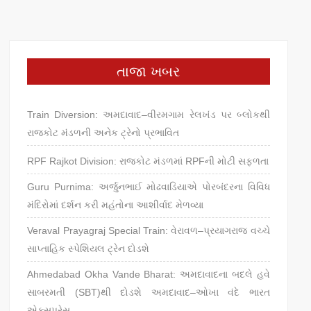
તાજા ખબર
Train Diversion: અમદાવાદ–વીરમગામ રેલખંડ પર બ્લોકથી
રાજકોટ મંડળની અનેક ટ્રેનો પ્રભાવિત
RPF Rajkot Division: રાજકોટ મંડળમાં RPFની મોટી સફળતા
Guru Purnima: અર્જુનભાઈ મોઢવાડિયાએ પોરબંદરના વિવિધ
મંદિરોમાં દર્શન કરી મહંતોના આશીર્વાદ મેળવ્યા
Veraval Prayagraj Special Train: વેરાવળ–પ્રયાગરાજ વચ્ચે
સાપ્તાહિક સ્પેશિયલ ટ્રેન દોડશે
Ahmedabad Okha Vande Bharat: અમદાવાદના બદલે હવે
સાબરમતી (SBT)થી દોડશે અમદાવાદ–ઓખા વંદે ભારત
એક્સપ્રેસ