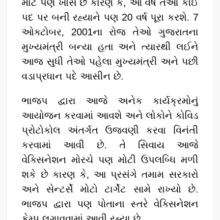
માટે પણ ખાસ છે કારણ કે, આ વર્ષે તેઓ કોઈ
પદ પર બની રહ્યાને પણ 20 વર્ષ પૂરા કરશે. 7
ઓક્ટોબર, 2001ના રોજ તેઓ ગુજરાતના
મુખ્યમંત્રી બન્યા હતા અને ત્યારથી લઈને
આજ સુધી તેઓ પહેલા મુખ્યમંત્રી અને પછી
વડાપ્રધાન પદે આસીન છે.
ભાજપ દ્વારા આજે અનેક કાર્યક્રમોનું
આયોજન કરવામાં આવશે અને લોકોને કોવિડ
પ્રોટોકોલ અંતર્ગત ઉજવણી કરવા વિનંતી
કરવામાં આવી છે. તે સિવાય આજે
વેક્સિનેશન મોરચે પણ મોટી ઉપલબ્ધિ મળી
શકે છે કારણ કે, આ પ્રસંગે તમામ સરકારો
અને સેન્ટર્સે મોટો ટાર્ગેટ સામે રાખ્યો છે.
ભાજપ દ્વારા પણ પોતાના સ્તરે વેક્સિનેશન
કેમ્પ લગાવવામાં આવી રહ્યા છે.