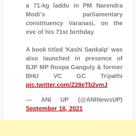
a 71-kg laddu in PM Narendra
Modi's parliamentary
constituency Varanasi, on the
eve of his 71st birthday
A book titled 'Kashi Sankalp' was
also launched in presence of
BJP MP Roopa Ganguly & former
BHU VC GC Tripathi
pic.twitter.com/Z28eTb2vmJ
— ANI UP (@ANINewsUP)
September 16, 2021