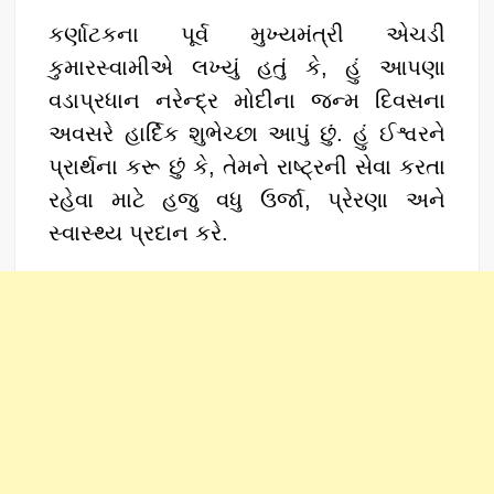
કર્ણાટકના પૂર્વ મુખ્યમંત્રી એચડી
કુમારસ્વામીએ લખ્યું હતું કે, હું આપણા
વડાપ્રધાન નરેન્દ્ર મોદીના જન્મ દિવસના
અવસરે હાર્દિક શુભેચ્છા આપું છું. હું ઈશ્વરને
પ્રાર્થના કરૂ છું કે, તેમને રાષ્ટ્રની સેવા કરતા
રહેવા માટે હજુ વધુ ઉર્જા, પ્રેરણા અને
સ્વાસ્થ્ય પ્રદાન કરે.