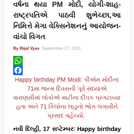
વર્ષના થયા PM મોદી, યોગી-શાહ-
રાષ્ટ્રપતિએ પાઠવી શુભેચ્છા,આ
નિમિત્તે મેગા વેક્સિનેશનનું આયોજન-
વાંચો વિગત
By Bijal Vyas
September 17, 2021
W
Happy birthday PM Modi: પીએમ મોદીના
h
F
71મા જન્મ દિવસની પૂર્વ સંધ્યાએ
a
a
વારાણસીમાં લોકોએ માટીના દીપક પ્રગટાવ્યા
t
c
હતા અને 71 કિલોના લાડુનો ભોગ લગાવીને
s
e
પ્રસાદ વહેંચ્યો.
A
b
p
o
નવી દિલ્હી, 17 સપ્ટેમ્બરઃ Happy birthday