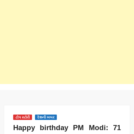
ટોપ સ્ટોરી
દેશની ખબર
Happy birthday PM Modi: 71