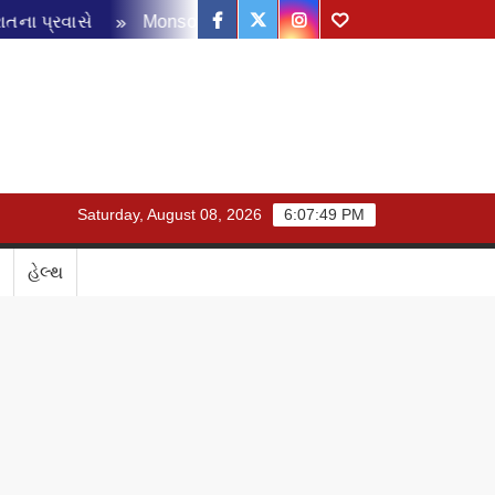
Facebook
Twitter
Instagram
Youtube
વાસે
Monsoon Disaster Management Review Meeting: ચોમાસ
Saturday, August 08, 2026
6:07:50 PM
હેલ્થ