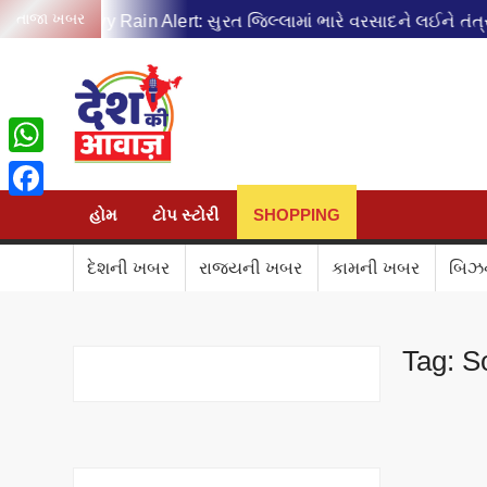
Skip
તાજા ખબર
 Heavy Rain Alert: સુરત જિલ્લામાં ભારે વરસાદને લઈને તંત્ર એલર્ટ
to
content
DESH KI AA
WhatsApp
Facebook
હોમ
ટોપ સ્ટોરી
SHOPPING
દેશની ખબર
રાજ્યની ખબર
કામની ખબર
બિઝ
Tag:
So