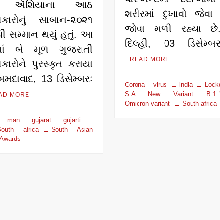
િણ ઍશિયાના આઠ
શરીરમાં દુખાવો જેવા 
ગકારોનું સાબાન-૨૦૨૧
જોવા મળી રહ્યા છે
થી સમ્માન થયું હતું. આ
દિલ્હી, 03 ડિસેમ્
ડમાં બે મૂળ ગુજરાતી
READ MORE
કારોને પુરસ્કૃત કરાયા
મદાવાદ, 13 ડિસેમ્બરઃ
Corona virus
india
Lock
S.A
New Variant B.1.1
AD MORE
Omicron variant
South africa
s man
gujarat
gujarti
South africa
South Asian
 Awards