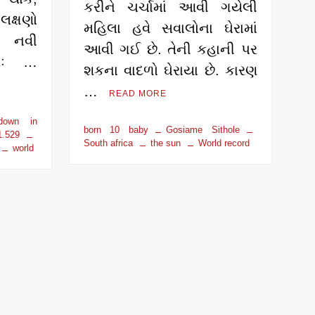
કરીને ચર્ચામાં આવી ગયેલી
લક્ષણો
મહિલા હવે સવાલોના ઘેરામાં
. નવી
આવી ગઈ છે. તેની કહાની પર
બરઃ …
શકના વાદળો ઘેરાયા છે. કારણ
…
READ MORE
down in
born 10 baby
Gosiame Sithole
.529
South africa
the sun
World record
world