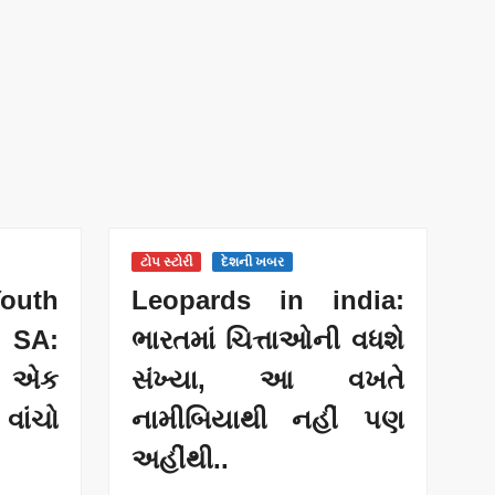
ટોપ સ્ટોરી
દેશની ખબર
outh
Leopards in india:
 SA:
ભારતમાં ચિત્તાઓની વધશે
ધુ એક
સંખ્યા, આ વખતે
વાંચો
નામીબિયાથી નહીં પણ
અહીંથી..