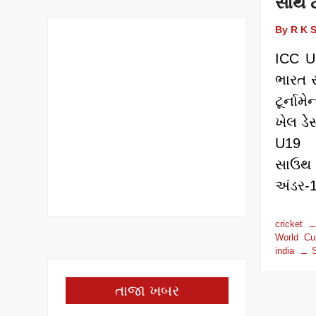
સાથે 
By R K 
ICC U
ભારત 
ટૂર્નામ
ખેલ ડે
U19 
સાઉથ 
અંડર-1
cricket
World Cu
india
S
તાજા ખબર