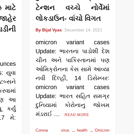
 માટે
ટેન્શન વચ્ચે નોર્વેમાં
જાહેર
લોકડાઉન- વાંચો વિગત
ાડીની
By Bijal Vyas
December 14, 2021
omicron variant cases
Update: ભારતના પાડોશી દેશ
ચીન અને પાકિસ્તાનમાં પણ
unces
ઓમિક્રોનના કેસ સામે આવ્યા
: યુવા
નવી દિલ્હી, 14 ડિસેમ્બરઃ
ટબ્સને
omicron variant cases
વામાં
Update: ભારત સહિત સમગ્ર
 પણ આ
દુનિયામાં કોરોનાનુ જોખમ
 કર્યું
મંડરાઈ …
READ MORE
 17 મે:
Corona virus
health
Omicron