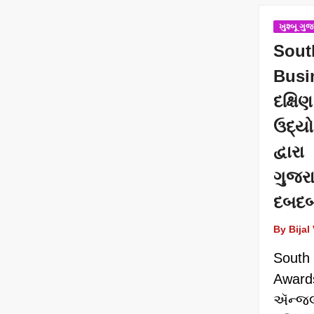
ખુશ્બૂ ગુ
So
Bus
દક્ષ
ઉદ્ય
દ્વાર
ગુજ
દબદબ
By Bijal
Sout
Award
ઍન્જ