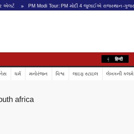
PM Modi Tour: PM મોદી 4 જુલાઈએ રાજસ્થાન-ગુજરાતના પ્ર
WAZ
ગુજરાતી
हिन्दी
નેસ
ધર્મ
મનોરંજન
વિશ્વ
લાઇફ સ્ટાઇલ
લેખકની કલમે
uth africa