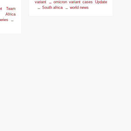
variant
omicron variant cases Update
South africa
world news
ket Team
 Africa
ries