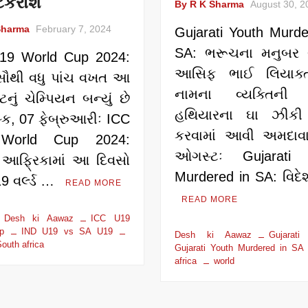
ટકરાશે
By R K Sharma
August 30, 2
Sharma
February 7, 2024
Gujarati Youth Murde
SA: ભરૂચના મનુબર 
19 World Cup 2024:
આસિફ ભાઈ લિયાક્
સૌથી વધુ પાંચ વખત આ
નામના વ્યક્તિની તી
ેન્ટનું ચેમ્પિયન બન્યું છે
હથિયારના ઘા ઝીકી 
ેસ્ક, 07 ફેબ્રુઆરીઃ ICC
કરવામાં આવી અમદાવા
World Cup 2024:
ઓગસ્ટઃ Gujarati 
આફ્રિકામાં આ દિવસો
Murdered in SA: વિદે
9 વર્લ્ડ …
READ MORE
READ MORE
Desh ki Aawaz
ICC U19
p
IND U19 vs SA U19
Desh ki Aawaz
Gujarati
outh africa
Gujarati Youth Murdered in SA
africa
world