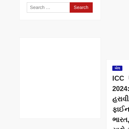
Search
for:
ખેલ
ICC 
2024
હરા
ફાઈન
ભારત