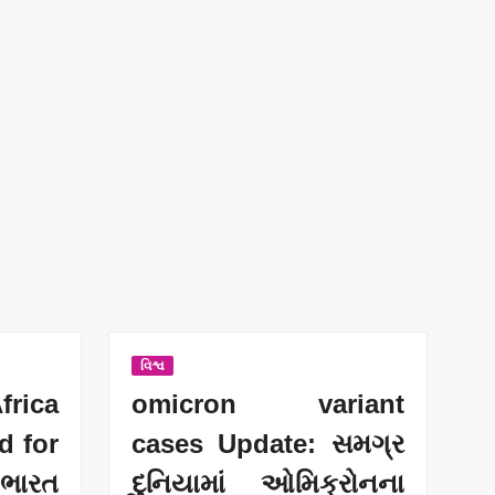
વિશ્વ
ica
omicron variant
d for
cases Update: સમગ્ર
ભારત
દુનિયામાં ઓમિક્રોનના