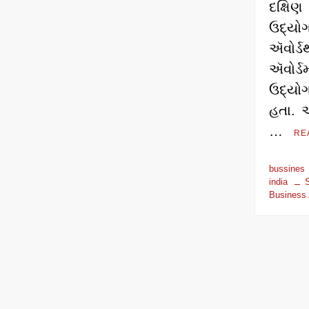
દક્ષ
ઉદ્યો
ઍવોર્ડ
ઍવોર્
ઉદ્યોગ
હતા. અ
…
RE
bussine
india
Business