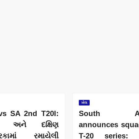
ખેલ
vs SA 2nd T20I:
South Afr
ત અને દક્ષિણ
announces squa
િકામાં રમાયેલી
T-20 series: 