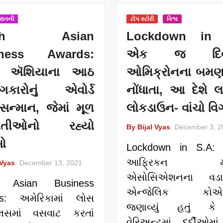
જરાતની
ટોપ સ્ટોરી
વિશ્વ
uth Asian
Lockdown in 
iness Awards:
એક જ દિવસ
િણ ઍશિયાના આઠ
ઓમિક્રોનના બમણ
ોગકારોનું એવોર્ડ
નોંધાતા, આ દેશે લગ
ા સન્માન, જેમાં મૂળ
લોકડાઉન- વાંચો વ
રાતીઓનો રહ્યો
By Bijal Vyas
December 3, 2
ો
Lockdown in S.A:
આફ્રિકન મે
 Vyas
December 13, 2021
એસોસિએશનના વડા
h Asian Business
એન્જેલિક કોએત
s: અમેરિકામાં લોસ
જણાવ્યું હતું ક
લસમાં વસવાટ કરતાં
વેરિઅન્ટમાં દર્દીઓમા