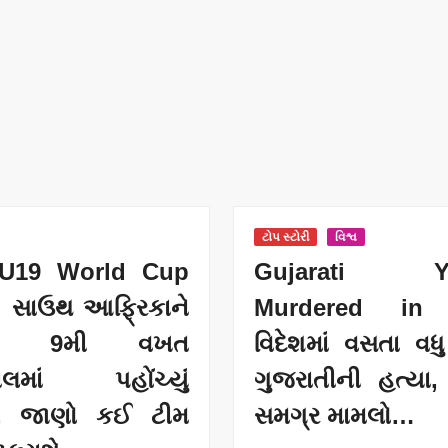
ટોપ સ્ટોરી
વિશ્વ
U19 World Cup
Gujarati Y
: સાઉથ આફ્રિકાને
Murdered in
વી 9મી વખત
વિદેશમાં વસતા વ
લમાં પહોંચ્યું
ગુજરાતીની હત્યા, 
, જાણો કઈ ટીમ
સમગ્ર મામલો…