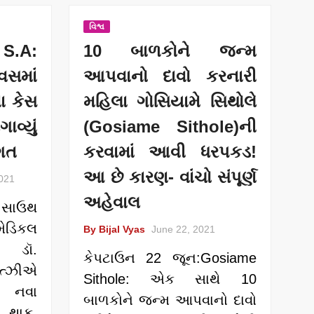
વિશ્વ
S.A:
10 બાળકોને જન્મ
માં
આપવાનો દાવો કરનારી
ા કેસ
મહિલા ગોસિયામે સિથોલે
ાવ્યું
(Gosiame Sithole)ની
િગત
કરવામાં આવી ધરપકડ!
આ છે કારણ- વાંચો સંપૂર્ણ
021
અહેવાલ
 સાઉથ
ડિકલ
By Bijal Vyas
June 22, 2021
 ડૉ.
કેપટાઉન 22 જૂન:Gosiame
્ઝીએ
Sithole: એક સાથે 10
ે નવા
બાળકોને જન્મ આપવાનો દાવો
ં થાક,