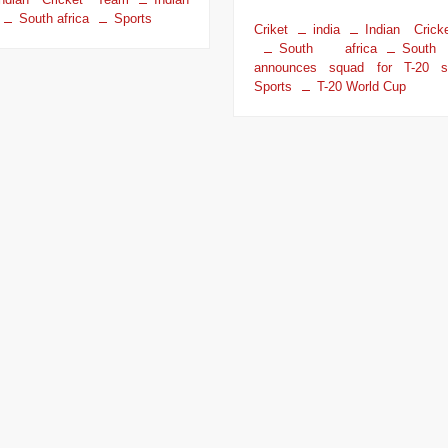
South africa
Sports
Criket
india
Indian Cric
South africa
South
announces squad for T-20 se
Sports
T-20 World Cup