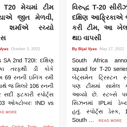
 T20 મેચમાં ટીમ
વિરુદ્ધ T-20 સીરીઝ
િયાએ જીત મેળવી,
દક્ષિણ આફ્રિકાએ 
ત શર્માએ રચ્યો
કરી ટીમ, આ ખેલ
ાસ
થઇ વાપસી
 Vyas
October 3, 2022
By Bijal Vyas
May 17, 2022
 SA 2nd T20I: દક્ષિણ
South Africa anno
િકા તરફથી ડી કોકે
squad for T-20 series
69 રનની ઇનિંગ રમી
બેટ્સમેન ટ્રિસ્ટન સ્
ાથે જ મિલરે 106 રનની
પણ ટીમમાં સામેલ કર
 સદી ફટકારી સ્પોર્ટ્સ
આવ્યો છે. સ્ટબ્સે
, 03 ઓક્ટોબરઃ IND vs
સિઝનમાં IPLમાં ડેબ્યૂ
હતું. સ્પોર્ટ્સ ડેસ્ક,
AD MORE
South …
READ MORE
Indian Cricket Team
Indian