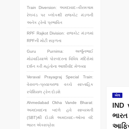
Train Diversion: અમદાવાદ–વીરમગામ
રેલખંડ પર બ્લોકથી રાજકોટ મંડળની
અનેક ટ્રેનો પ્રભાવિત
RPF Rajkot Division: રાજકોટ મંડળમાં
RPFની મોટી સફળતા
Guru Purnima: અર્જુનભાઈ
મોઢવાડિયાએ પોરબંદરના વિવિધ મંદિરોમાં
દર્શન કરી મહંતોના આશીર્વાદ મેળવ્યા
Veraval Prayagraj Special Train:
વેરાવળ–પ્રયાગરાજ વચ્ચે સાપ્તાહિક
સ્પેશિયલ ટ્રેન દોડશે
ખેલ
Ahmedabad Okha Vande Bharat:
IND 
અમદાવાદના બદલે હવે સાબરમતી
ભાર
(SBT)થી દોડશે અમદાવાદ–ઓખા વંદે
આફ્ર
ભારત એક્સપ્રેસ