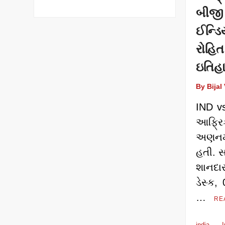
બીજી
ઈન્ડ
રોહિ
ઇતિહ
By Bijal
IND vs
આફ્ર
અણનમ 
હતી. સ
શાનદાર
ડેસ્ક
…
RE
india