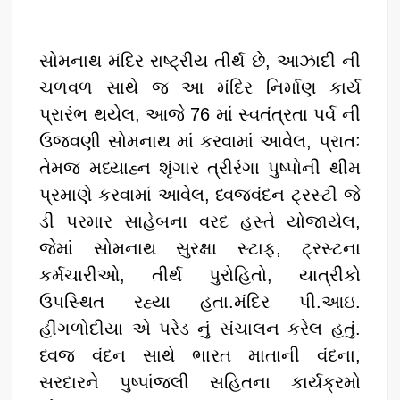
સોમનાથ મંદિર રાષ્ટ્રીય તીર્થ છે, આઝાદી ની
ચળવળ સાથે જ આ મંદિર નિર્માણ કાર્ય
પ્રારંભ થયેલ, આજે 76 માં સ્વતંત્રતા પર્વ ની
ઉજવણી સોમનાથ માં કરવામાં આવેલ, પ્રાતઃ
તેમજ મધ્યાહ્ન શૃંગાર ત્રીરંગા પુષ્પોની થીમ
પ્રમાણે કરવામાં આવેલ, ધ્વજવંદન ટ્રસ્ટી જે
ડી પરમાર સાહેબના વરદ હસ્તે યોજાયેલ,
જેમાં સોમનાથ સુરક્ષા સ્ટાફ, ટ્રસ્ટના
કર્મચારીઓ, તીર્થ પુરોહિતો, યાત્રીકો
ઉપસ્થિત રહ્યા હતા.મંદિર પી.આઇ.
હીંગળોદીયા એ પરેડ નું સંચાલન કરેલ હતું.
ધ્વજ વંદન સાથે ભારત માતાની વંદના,
સરદારને પુષ્પાંજલી સહિતના કાર્યક્રમો