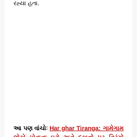
રહ્યા હતા.
આ પણ વાંચોઃ
Har ghar Tiranga: ગામેગામ