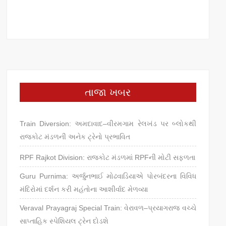
તાજા ખબર
Train Diversion: અમદાવાદ–વીરમગામ રેલખંડ પર બ્લોકથી
રાજકોટ મંડળની અનેક ટ્રેનો પ્રભાવિત
RPF Rajkot Division: રાજકોટ મંડળમાં RPFની મોટી સફળતા
Guru Purnima: અર્જુનભાઈ મોઢવાડિયાએ પોરબંદરના વિવિધ
મંદિરોમાં દર્શન કરી મહંતોના આશીર્વાદ મેળવ્યા
Veraval Prayagraj Special Train: વેરાવળ–પ્રયાગરાજ વચ્ચે
સાપ્તાહિક સ્પેશિયલ ટ્રેન દોડશે