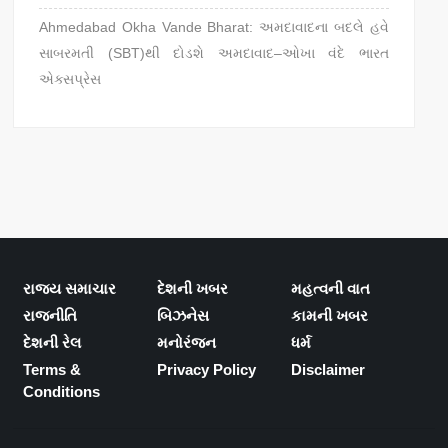
Ahmedabad Okha Vande Bharat: અમદાવાદના બદલે હવે
સાબરમતી (SBT)થી દોડશે અમદાવાદ–ઓખા વંદે ભારત
એક્સપ્રેસ
રાજ્ય સમાચાર
દેશની ખબર
મહત્વની વાત
રાજનીતિ
બિઝનેસ
કામની ખબર
દેશની રેલ
મનોરંજન
ધર્મ
Terms &
Privacy Policy
Disclaimer
Conditions