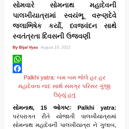
સોમવારે સોમનાથ મહાદેવની
પાલખીયાત્રામાં સ્વયંભૂ વરૂણદેવે
જલાભિષેક કર્યો, ધ્વજવંદન સાથે
સ્વતંત્રતા દિવસની ઉજવણી
By Bijal Vyas
August 15, 2022
W
Palkhi yatra: બમ બમ ભોલે હર હર
h
F
મહાદેવના નાદ સાથે સમગ્ર પરિસર ગુંજી
a
a
ઉઠ્યું હતું
t
c
s
e
સોમનાથ, 15 ઓગષ્ટઃ Palkhi yatra:
A
b
પરંપરાગત રીતે યોજાતી પાલખીયાત્રામાં
p
o
સોમનાથ મહાદેવની પાલખીયાત્રા ને ગુલાબ,