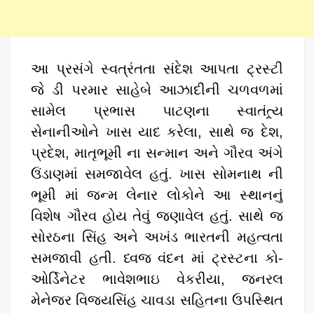
આ પ્રસંગે સ્વત્રંતતા સંદેશ આપતા ટ્રસ્ટી
જે ડી પરમાર સાહેબે આઝાદીની ચળવળમાં
સામેલ પ્રભાસ પાટણના સ્વાતંત્ર્ય
સેનાનીઓને ખાસ યાદ કરેલા, સાથે જ દેશ,
પ્રદેશ, માતૃભૂમી ના સન્માન અને ગૌરવ અંગે
ઉંડાણમાં સમજાવેલ હતું. ખાસ સોમનાથ ની
ભૂમી માં જન્મ લેનાર લોકોને આ સ્થાનનું
વિશેષ ગૌરવ હોય તેવું જણાવેલ હતું. સાથે જ
સોરઠના સિંહ અને અખંડ ભારતની મહત્વતા
સમજાવી હતી. ધ્વજ વંદન માં ટ્રસ્ટના કો-
ઓર્ડિનેટર ભાવેશભાઇ વેકરીયા, જનરલ
મેનેજર વિજયસિંહ ચાવડા સહિતના ઉપસ્થિત