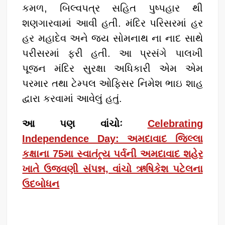
p
o
કમળ, બિલ્વપત્ર સહિત પુષ્પહાર થી
k
શણગારવામાં આવી હતી. મંદિર પરિસરમાં હર
હર મહાદેવ અને જય સોમનાથ ના નાદ સાથે
પરીસરમાં ફરી હતી. આ પ્રસંગે પાલખી
પૂજન મંદિર સુરક્ષા અધિકારી એમ એમ
પરમાર તથા ટેમ્પલ ઓફિસર નિમેશ ભાઇ શાહ
દ્વારા કરવામાં આવેલું હતું.
આ પણ વાંચોઃ
Celebrating
Independence Day: અમદાવાદ જિલ્લા
કક્ષાના 75મા સ્વાતંત્ર્ય પર્વની અમદાવાદ શહેર
ખાતે ઉજવણી સંપન્ન, વાંચો ઋષિકેશ પટેલના
ઉદબોધન