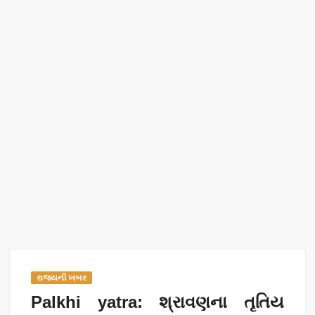
રાજ્યની ખબર
Palkhi yatra: શ્રાવણના તૃતિય