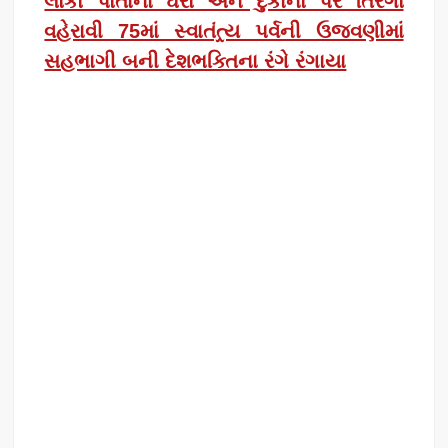
લોકો પોતાના ઘરો અને દુકાનો પર તિરંગો
વહેરાવી 75માં સ્વાતંત્ર્ય પર્વની ઉજવણીમાં
સહભાગી બની દેશભક્તિના રંગે રંગાયા