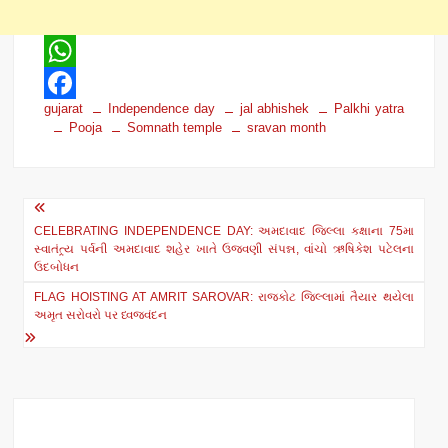
W
gujarat
Independence day
jal abhishek
Palkhi yatra
h
F
Pooja
Somnath temple
sravan month
a
a
t
c
Post
s
e
CELEBRATING INDEPENDENCE DAY: અમદાવાદ જિલ્લા કક્ષાના 75મા
navigation
A
b
સ્વાતંત્ર્ય પર્વની અમદાવાદ શહેર ખાતે ઉજવણી સંપન્ન, વાંચો ઋષિકેશ પટેલના
ઉદબોધન
p
o
FLAG HOISTING AT AMRIT SAROVAR: રાજકોટ જિલ્લામાં તૈયાર થયેલા
p
o
અમૃત સરોવરો પર ધ્વજવંદન
k