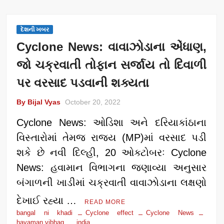
દેશની ખબર
Cyclone News: વાવાઝોડાના એંધાણ,
જો ચક્રવાતી તોફાન સર્જાય તો દિવાળી
પર વરસાદ પડવાની શક્યતા
By Bijal Vyas
October 20, 2022
Cyclone News: ઓડિશા અને દરિયાકાંઠાના
વિસ્તારોમાં તેમજ રાજ્ય (MP)માં વરસાદ પડી
શકે છે નવી દિલ્હી, 20 ઓક્ટોબરઃ Cyclone
News: હવામાન વિભાગના જણાવ્યા અનુસાર
બંગાળની ખાડીમાં ચક્રવાતી વાવાઝોડાના લક્ષણો
દેખાઈ રહ્યા …
READ MORE
bangal ni khadi
Cyclone effect
Cyclone News
havaman vibhag
india