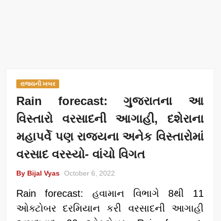
રાજ્યની ખબર
Rain forecast: ગુજરાતના આ
વિસ્તારો વરસાદની આગાહી, દશેરાના
મહાપર્વે પણ રાજ્યના અનેક વિસ્તારોમાં
વરસાદ વરસ્યો- વાંચો વિગત
By Bijal Vyas
October 6, 2022
Rain forecast: હવામાન વિભાગે 8થી 11
ઓક્ટોબર દરમિયાન કરી વરસાદની આગાહી