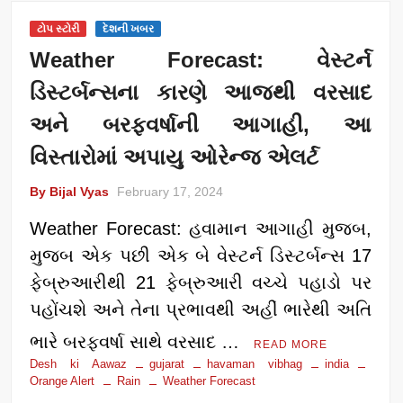
ટોપ સ્ટોરી
દેશની ખબર
Weather Forecast: વેસ્ટર્ન
ડિસ્ટર્બન્સના કારણે આજથી વરસાદ
અને બરફવર્ષાની આગાહી, આ
વિસ્તારોમાં અપાયુ ઓરેન્જ એલર્ટ
By Bijal Vyas
February 17, 2024
Weather Forecast: હવામાન આગાહી મુજબ,
મુજબ એક પછી એક બે વેસ્ટર્ન ડિસ્ટર્બન્સ 17
ફેબ્રુઆરીથી 21 ફેબ્રુઆરી વચ્ચે પહાડો પર
પહોંચશે અને તેના પ્રભાવથી અહીં ભારેથી અતિ
ભારે બરફવર્ષા સાથે વરસાદ …
READ MORE
Desh ki Aawaz
gujarat
havaman vibhag
india
Orange Alert
Rain
Weather Forecast