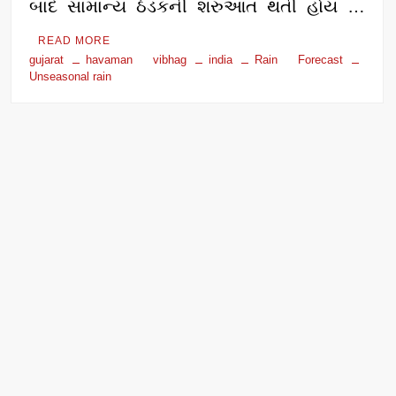
બાદ સામાન્ય ઠંડકની શરુઆત થતી હોય …
READ MORE
gujarat
havaman vibhag
india
Rain Forecast
Unseasonal rain