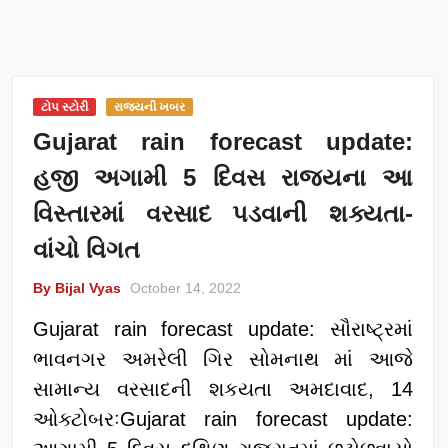
ટોપ સ્ટોરી
રાજ્યની ખબર
Gujarat rain forecast update:
હજી અગામી 5 દિવસ રાજ્યના આ
વિસ્તારમાં વરસાદ પડવાની શક્યતા-
વાંચો વિગત
By Bijal Vyas
October 14, 2022
Gujarat rain forecast update: સૌરાષ્ટ્રમાં
ભાવનગર અમરેલી ગિર સોમનાથ માં આજે
સામાન્ય વરસાદની શકયતા અમદાવાદ, 14
ઓક્ટોબરઃGujarat rain forecast update: