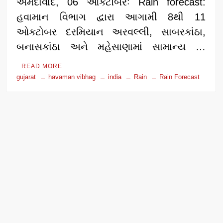
અમદાવાદ, 06 ઓક્ટોબરઃ Rain forecast:
હવામાન વિભાગ દ્વારા આગામી 8થી 11
ઓક્ટોબર દરમિયાન અરવલ્લી, સાબરકાંઠા,
બનાસકાંઠા અને મહેસાણામાં સામાન્ય …
READ MORE
gujarat
havaman vibhag
india
Rain
Rain Forecast