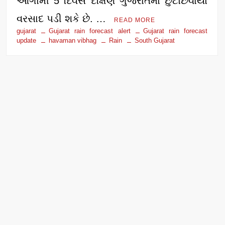
આગામી 5 દિવસ દક્ષિણ ગુજરાતમાં છુટોછવાયો
વરસાદ પડી શકે છે. …
READ MORE
gujarat
Gujarat rain forecast alert
Gujarat rain forecast
update
havaman vibhag
Rain
South Gujarat