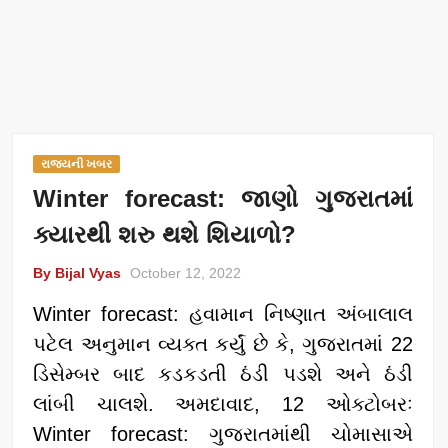
રાજ્યની ખબર
Winter forecast: જાણો ગુજરાતમાં
ક્યારથી શરુ થશે શિયાળો?
By Bijal Vyas
October 12, 2022
Winter forecast: હવામાન નિષ્ણાત અંબાલાલ
પટેલ અનુમાન વ્યક્ત કર્યું છે કે, ગુજરાતમાં 22
ડિસેમ્બર બાદ કડકડતી ઠંડી પડશે અને ઠંડી
લાંબી ચાલશે. અમદાવાદ, 12 ઓક્ટોબરઃ
Winter forecast: ગુજરાતમાંથી ચોમાસાએ