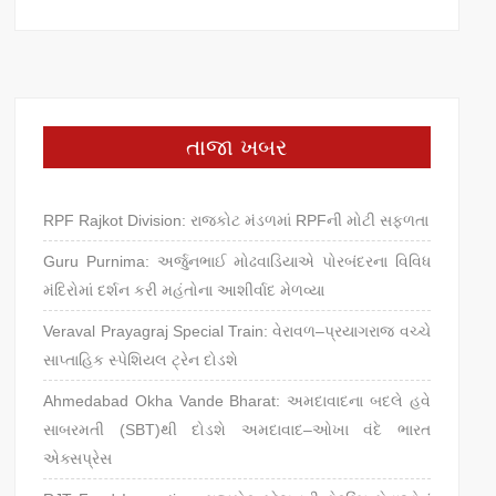
તાજા ખબર
RPF Rajkot Division: રાજકોટ મંડળમાં RPFની મોટી સફળતા
Guru Purnima: અર્જુનભાઈ મોઢવાડિયાએ પોરબંદરના વિવિધ
મંદિરોમાં દર્શન કરી મહંતોના આશીર્વાદ મેળવ્યા
Veraval Prayagraj Special Train: વેરાવળ–પ્રયાગરાજ વચ્ચે
સાપ્તાહિક સ્પેશિયલ ટ્રેન દોડશે
Ahmedabad Okha Vande Bharat: અમદાવાદના બદલે હવે
સાબરમતી (SBT)થી દોડશે અમદાવાદ–ઓખા વંદે ભારત
એક્સપ્રેસ