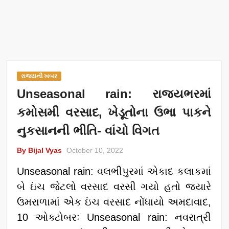
રાજ્યની ખબર
Unseasonal rain: રાજ્યભરમાં
કમોસમી વરસાદ, ખેડૂતોના ઉભા પાકને
નુકસાનની ભીતિ- વાંચો વિગત
By Bijal Vyas
October 10, 2022
Unseasonal rain: વલભીપુરમાં એકાદ કલાકમાં
બે ઇંચ જેટલો વરસાદ વરસી ગયો હતો જ્યારે
ઉમરાળામાં એક ઇંચ વરસાદ નોંધાયો અમદાવાદ,
10 ઓક્ટોબરઃ Unseasonal rain: નવરાત્રી