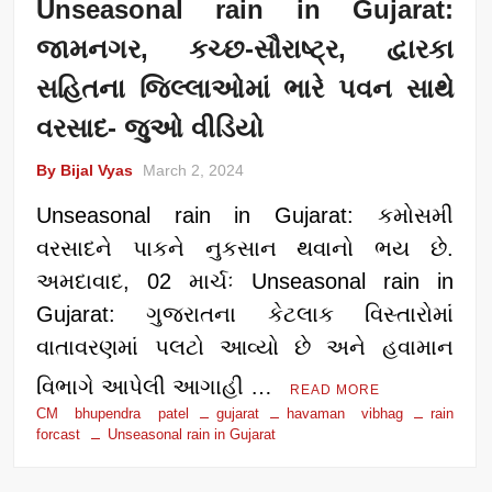
Unseasonal rain in Gujarat:
જામનગર, કચ્છ-સૌરાષ્ટ્ર, દ્વારકા
સહિતના જિલ્લાઓમાં ભારે પવન સાથે
વરસાદ- જુઓ વીડિયો
By Bijal Vyas
March 2, 2024
Unseasonal rain in Gujarat: કમોસમી
વરસાદને પાકને નુકસાન થવાનો ભય છે.
અમદાવાદ, 02 માર્ચઃ Unseasonal rain in
Gujarat: ગુજરાતના કેટલાક વિસ્તારોમાં
વાતાવરણમાં પલટો આવ્યો છે અને હવામાન
વિભાગે આપેલી આગાહી …
READ MORE
CM bhupendra patel
gujarat
havaman vibhag
rain
forcast
Unseasonal rain in Gujarat