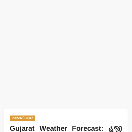
રાજ્યની ખબર
Gujarat Weather Forecast: હજી