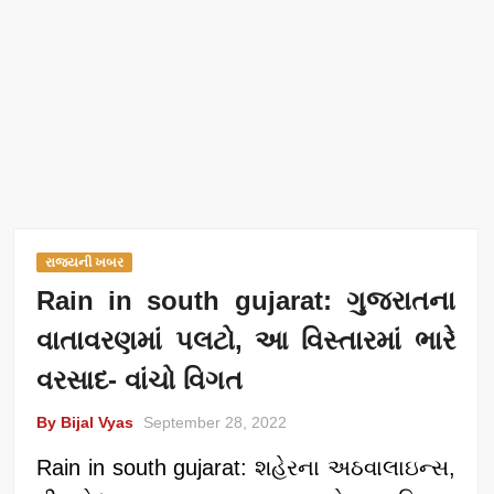
રાજ્યની ખબર
Rain in south gujarat: ગુજરાતના
વાતાવરણમાં પલટો, આ વિસ્તારમાં ભારે
વરસાદ- વાંચો વિગત
By Bijal Vyas
September 28, 2022
Rain in south gujarat: શહેરના અઠવાલાઇન્સ,