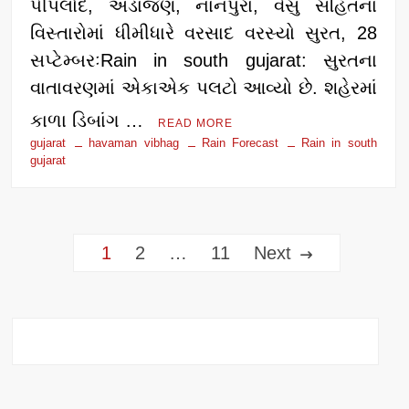
પીપલોદ, અડાજણ, નાનપુરા, વેસુ સહિતના
વિસ્તારોમાં ધીમીધારે વરસાદ વરસ્યો સુરત, 28
સપ્ટેમ્બરઃRain in south gujarat: સુરતના
વાતાવરણમાં એકાએક પલટો આવ્યો છે. શહેરમાં
કાળા ડિબાંગ …
READ MORE
gujarat
havaman vibhag
Rain Forecast
Rain in south
gujarat
Posts
1
2
…
11
Next
pagination