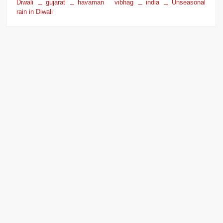
Diwali
gujarat
havaman vibhag
india
Unseasonal
rain in Diwali