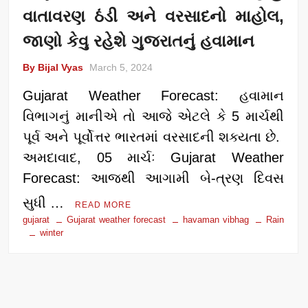
વાતાવરણ ઠંડી અને વરસાદનો માહોલ,
જાણો કેવુ રહેશે ગુજરાતનું હવામાન
By Bijal Vyas
March 5, 2024
Gujarat Weather Forecast: હવામાન
વિભાગનું માનીએ તો આજે એટલે કે 5 માર્ચથી
પૂર્વ અને પૂર્વોત્તર ભારતમાં વરસાદની શક્યતા છે.
અમદાવાદ, 05 માર્ચઃ Gujarat Weather
Forecast: આજથી આગામી બે-ત્રણ દિવસ
સુધી …
READ MORE
gujarat
Gujarat weather forecast
havaman vibhag
Rain
winter