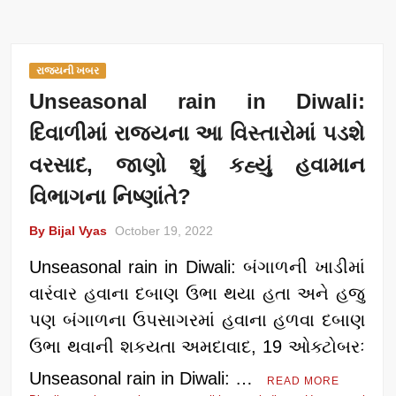
રાજ્યની ખબર
Unseasonal rain in Diwali:
દિવાળીમાં રાજ્યના આ વિસ્તારોમાં પડશે
વરસાદ, જાણો શું કહ્યું હવામાન
વિભાગના નિષ્ણાંતે?
By Bijal Vyas
October 19, 2022
Unseasonal rain in Diwali: બંગાળની ખાડીમાં
વારંવાર હવાના દબાણ ઉભા થયા હતા અને હજુ
પણ બંગાળના ઉપસાગરમાં હવાના હળવા દબાણ
ઉભા થવાની શકયતા અમદાવાદ, 19 ઓક્ટોબરઃ
Unseasonal rain in Diwali: …
READ MORE